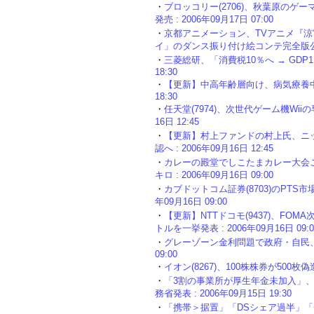
・
ブロッコリー(2706)、秋葉原の
発売 : 2006年09月17日 07:00
・
京都アニメーション、TVアニメ『
イ」のダンス振り付け絵コンテ完全版公開 : 
・
三菱総研、「消費税10％へ → GDP1.
18:30
・
【更新】中高年齢層向け、病気療養中でも
18:30
・
任天堂(7974)、次世代ゲーム機Wiiの専
16日 12:45
・
【更新】村上ファンドの村上氏、ニ
認へ : 2006年09月16日 12:45
・
カレーの殿堂でしこたまカレー大会
キロ : 2006年09月16日 09:00
・
カブドットコム証券(8703)のPTS市
年09月16日 09:00
・
【更新】NTTドコモ(9437)、FOM
トルを一挙発表 : 2006年09月16日 09:0
・
グレーゾーン金利問題で政府・自民、特例
09:00
・
イオン(8267)、100株株券が500枚偽造さ
・
「3割の事業所が厚生年金未加入」、
務省発表 : 2006年09月15日 19:30
・
「携帯＞据置」「DSシェア過半」「