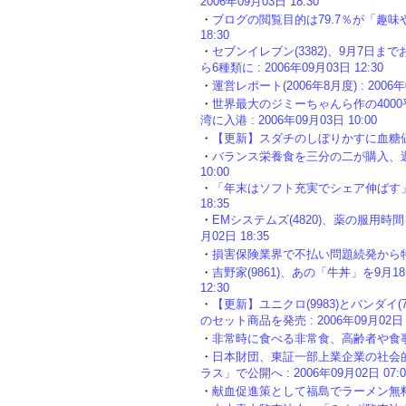
2006年09月03日 18:30
・
ブログの閲覧目的は79.7％が「趣味や娯
18:30
・
セブンイレブン(3382)、9月7日
ら6種類に : 2006年09月03日 12:30
・
運営レポート(2006年8月度) : 2006年0
・
世界最大のジミーちゃんら作の400
湾に入港 : 2006年09月03日 10:00
・
【更新】スダチのしぼりかすに血糖値を抑制
・
バランス栄養食を三分の二が購入、週一
10:00
・
「年末はソフト充実でシェア伸ばす」Xbo
18:35
・
EMシステムズ(4820)、薬の服用時間
月02日 18:35
・
損害保険業界で不払い問題続発から特約再編
・
吉野家(9861)、あの「牛丼」を9月18
12:30
・
【更新】ユニクロ(9983)とバンダイ
のセット商品を発売 : 2006年09月02日 1
・
非常時に食べる非常食、高齢者や食事制限を
・
日本財団、東証一部上業企業の社会的責
ラス」で公開へ : 2006年09月02日 07:0
・
献血促進策として福島でラーメン無料券を配布