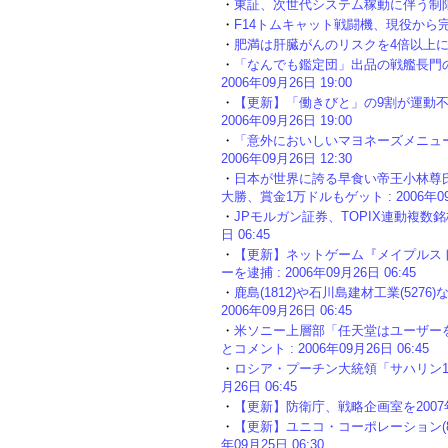
・
東証、次世代システム稼動に伴う制限値幅見
・
F14トムキャット戦闘機、現役から完全引退
・
肥満は肝臓がんのリスクを4倍以上に増加さ
・
「なんでも鑑定団」出品の戦艦長門の
2006年09月26日 19:00
・
【更新】「働きびと」の9割が運動不
2006年09月26日 19:00
・
「意外においしいマヨネーズメニュー
2006年09月26日 12:30
・
日本が世界に誇る早食い帝王小林尊
大勝、賞金1万ドルもゲット : 2006年09月
・
JPモルガン証券、TOPIX連動複数銘柄
日 06:45
・
【更新】ネットゲーム『メイプルス
ーを逮捕 : 2006年09月26日 06:45
・
鹿島(1812)や石川島建材工業(5276
2006年09月26日 06:45
・
米ソニー上層部「任天堂はユーザー
とコメント : 2006年09月26日 06:45
・
ロシア・プーチン大統領「サハリン1の
月26日 06:45
・
【更新】防衛庁、戦略企画室を2007年度中
・
【更新】ユニコ・コーポレーション(85
年09月25日 06:30