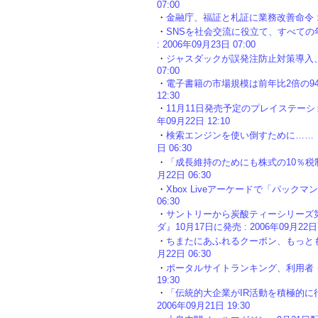
07:00
・
金融庁、福証と札証に業務改善命令 : 20
・
SNSを社会交流に役立て、すべて
: 2006年09月23日 07:00
・
ジャスダックが誤発注防止対策導入、ソフ
07:00
・
電子書籍の市場規模は前年比2倍の94億
12:30
・
11月11日発売予定のプレイステーション
年09月22日 12:10
・
検索エンジンを使い倒すために……「絶
日 06:30
・
「成長維持のためにも株式の10％税制
月22日 06:30
・
Xbox Liveアーケードで「パックマン
06:30
・
サントリーから炭酸ティーシリーズ第
ダ』10月17日に発売 : 2006年09月22日 
・
ちまたにあふれるクーポン、もっとも使
月22日 06:30
・
ポータルサイトランキング、利用者・利
19:30
・
「伝統的大企業がIR活動を積極的に
2006年09月21日 19:30