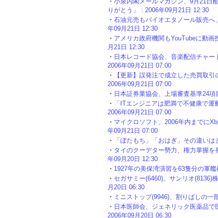
・
小泉内閣メールマガジン、9月21日
りがとう」 : 2006年09月21日 12:30
・
石油元売もバイオエタノール販売へ、た
年09月21日 12:30
・
アメリカ政府機関もYouTubeに動画
月21日 12:30
・
日本レコード協会、音楽配信チャート
2006年09月21日 07:00
・
【更新】誤発注で成立した売買取引の
2006年09月21日 07:00
・
日本証券業協会、上場審査基準24項目を証
・
「ITエンジニアは肥満で不健康で運
2006年09月21日 07:00
・
マイクロソフト、2006年内までにXbo
年09月21日 07:00
・
「ぼたもち」「おはぎ」その違いはどこに :
・
タイのクーデター勢力、権力掌握を発表
年09月20日 12:30
・
1927年の美保湾演習を63隻分の軍艦模型で
・
セガサミー(6460)、サンリオ(8136)
月20日 06:30
・
ミニストップ(9946)、割りばしの一部有料
・
日本医師会、ジェネリック医薬品で医
2006年09月20日 06:30