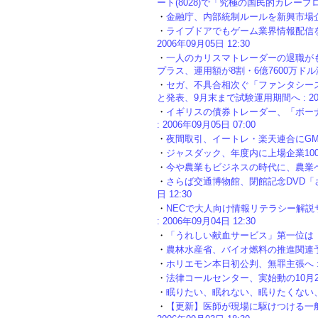
ート(8028)で「究極の国民的カレープロジェ
・
金融庁、内部統制ルールを新興市場企業にも
・
ライブドアでもゲーム業界情報配信を
2006年09月05日 12:30
・
一人のカリスマトレーダーの退職が
プラス、運用額が8割・6億7600万ドル減少 :
・
セガ、不具合相次ぐ「ファンタシー
と発表、9月末まで試験運用期間へ : 2006
・
イギリスの債券トレーダー、「ボー
: 2006年09月05日 07:00
・
夜間取引、イートレ・楽天連合にGMOも参入
・
ジャスダック、年度内に上場企業1000社体
・
今や農業もビジネスの時代に、農業ベンチャ
・
さらば交通博物館、閉館記念DVD「さよ
日 12:30
・
NECで大人向け情報リテラシー解
: 2006年09月04日 12:30
・
「うれしい献血サービス」第一位は「検査結
・
農林水産省、バイオ燃料の推進関連予算として
・
ホリエモン本日初公判、無罪主張へ : 20
・
法律コールセンター、実始動の10月2日に
・
眠りたい、眠れない、眠りたくない、不眠症 
・
【更新】医師が現場に駆けつける一般