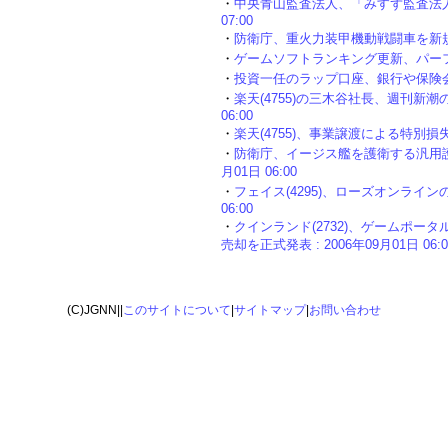
・
中央青山監査法人、「みすず監査法人」に
07:00
・
防衛庁、重火力装甲機動戦闘車を新規開発へ 
・
ゲームソフトランキング更新、パーフェクト
・
投資一任のラップ口座、銀行や保険会社に販
・
楽天(4755)の三木谷社長、週刊新潮の
06:00
・
楽天(4755)、事業譲渡による特別損失186
・
防衛庁、イージス艦を護衛する汎用護衛艦
月01日 06:00
・
フェイス(4295)、ローズオンラインのサ
06:00
・
クインランド(2732)、ゲームポータルサ
売却を正式発表 : 2006年09月01日 06:0
(C)JGNN||
このサイトについて
|
サイトマップ
|
お問い合わせ