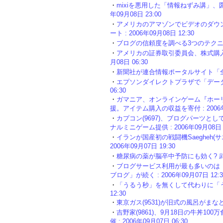
・
mixiを悪用した「情報ねずみ講」、図
年09月08日 23:00
・
アメリカのアマゾンでビデオのダウンロ
ート : 2006年09月08日 12:30
・
ブログの信頼度を調べる3つのテクニックとは
・
アメリカの証券取引委員会、株式購入権疑
月08日 06:30
・
新聞社が連合情報ポータルサイト「全国新聞
・
エプソンダイレクトプラザで「データのお
06:30
・
ガマニア、オンラインゲーム『ホー
援。アイテム購入の収益を寄付 : 2006年0
・
カプコン(9697)、ブログパーツと
ナルミニゲーム提供 : 2006年09月08日 0
・
イランが国産初の戦闘機Saegheh(
2006年09月07日 19:30
・
糖尿病の薬が脳卒中予防にも効く? 武田薬品
・
ブログサービス利用が最も多いのは「
ブログ」が続く : 2006年09月07日 12:3
・
「うるう秒」を無くして代わりに「うるう
12:30
・
東京ガス(9531)が旧式の風呂がまなどを1
・
吉野家(9861)、9月18日の牛丼1
催 : 2006年09月07日 06:30