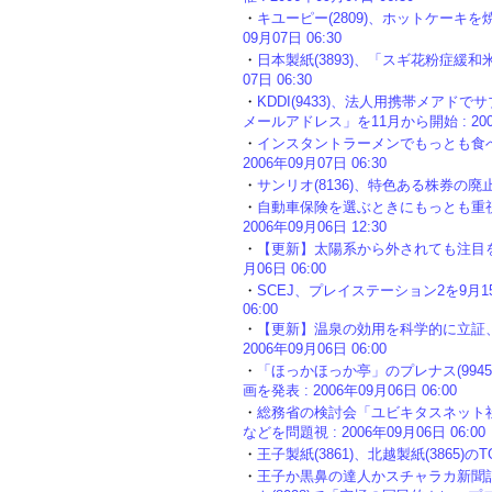
・
キユーピー(2809)、ホットケーキを
09月07日 06:30
・
日本製紙(3893)、「スギ花粉症緩和米
07日 06:30
・
KDDI(9433)、法人用携帯メア
メールアドレス」を11月から開始 : 2006年
・
インスタントラーメンでもっとも食べ
2006年09月07日 06:30
・
サンリオ(8136)、特色ある株券の廃止に
・
自動車保険を選ぶときにもっとも重視
2006年09月06日 12:30
・
【更新】太陽系から外されても注目を集
月06日 06:00
・
SCEJ、プレイステーション2を9月15日
06:00
・
【更新】温泉の効用を科学的に立証、
2006年09月06日 06:00
・
「ほっかほっか亭」のプレナス(99
画を発表 : 2006年09月06日 06:00
・
総務省の検討会「ユビキタスネット
などを問題視 : 2006年09月06日 06:00
・
王子製紙(3861)、北越製紙(3865)のTO
・
王子か黒鼻の達人かスチャラカ新聞