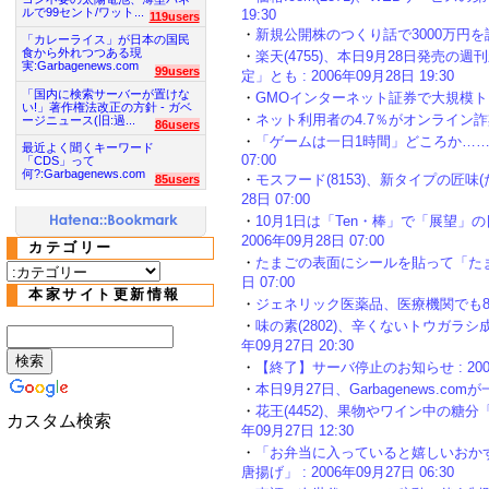
ルで99セント/ワット...
19:30
119users
・
新規公開株のつくり話で3000万円を詐取、
「カレーライス」が日本の国民
食から外れつつある現
・
楽天(4755)、本日9月28日発売
実:Garbagenews.com
99users
定」とも : 2006年09月28日 19:30
「国内に検索サーバーが置けな
・
GMOインターネット証券で大規模トラブル発
い!」著作権法改正の方針 - ガベ
・
ネット利用者の4.7％がオンライン詐欺の被
ージニュース(旧:過...
86users
・
「ゲームは一日1時間」どころか……「一
最近よく聞くキーワード
07:00
「CDS」って
何?:Garbagenews.com
・
モスフード(8153)、新タイプの匠味(た
85users
28日 07:00
・
10月1日は「Ten・棒」で「展望」
2006年09月28日 07:00
カテゴリー
・
たまごの表面にシールを貼って「たまご
日 07:00
本家サイト更新情報
・
ジェネリック医薬品、医療機関でも84.6％
・
味の素(2802)、辛くないトウガラシ
年09月27日 20:30
・
【終了】サーバ停止のお知らせ : 2006年
・
本日9月27日、Garbagenews.comが
・
花王(4452)、果物やワイン中の糖分
カスタム検索
年09月27日 12:30
・
「お弁当に入っていると嬉しいおか
唐揚げ」 : 2006年09月27日 06:30