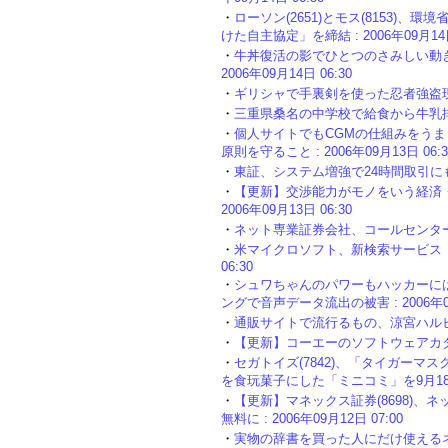
・
ローソン(2651)とモス(8153)
けた自主協定」を締結 : 2006年09月14日
・
牛丼復活の影でひとつのさみしい動き
2006年09月14日 06:30
・
ギリシャで手裏剣を使った忍者強盗現る!? 
・
三重県桑名の中学校で給食から牛乳排除決定 
・
個人サイトでもCGMの仕組みをう
原則を守ること : 2006年09月13日 06:3
・
東証、システム増強で24時間取引にも対応
・
【更新】交渉能力がモノをいう経済・
2006年09月13日 06:30
・
ネット専業証券会社、コールセンターの充実
・
米マイクロソフト、新検索サービス「ライ
06:30
・
シュワちゃんのパワーもハッカーに
ングで音声データ流出の被害 : 2006年09月
・
通販サイトで流行るもの、涼宮ハルヒと鼻毛
・
【更新】コーエーのソフトウェアカタログ19
・
セガトイズ(7842)、「タイガー
を食玩菓子にした「ミニコミ」を9月18日から
・
【更新】マネックス証券(8698)
無料に : 2006年09月12日 07:00
・
実物の辞書を買った人にだけ使える