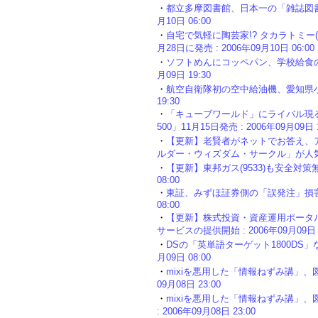
・
都立多摩図書館、日本一の「雑誌図書館
月10日 06:00
・
自宅で気軽に陶芸家!? タカラトミー
月28日に発売 : 2006年09月10日 06:00
・
ソフトめんにコッペパン、学校給食の懐かし
月09日 19:30
・
航空自衛隊初の空中給油機、愛知県小牧基
19:30
・
「キューブワールド」にライバル現
500」11月15日発売 : 2006年09月09日 1
・
【更新】老賢者がネットでお答え、
ルダー・ウィズダム・サークル」が人気 : 2
・
【更新】東邦ガス(9533)も安全対策無
08:00
・
東証、みずほ証券側の「誤発注」損害の賠
08:00
・
【更新】株式投資・資産運用ポータル
サービスの提供開始 : 2006年09月09日 0
・
DSの「英単語ターゲット1800DS」
月09日 08:00
・
mixiを悪用した「情報ねずみ講」、図
09月08日 23:00
・
mixiを悪用した「情報ねずみ講」
: 2006年09月08日 23:00