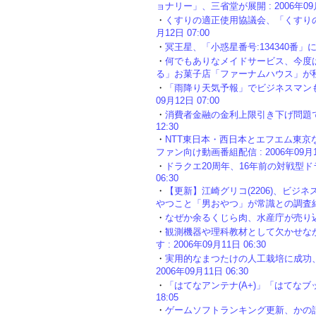
ョナリー」、三省堂が展開 : 2006年09月1
・
くすりの適正使用協議会、「くすりの絵
月12日 07:00
・
冥王星、「小惑星番号:134340番」に : 
・
何でもありなメイドサービス、今度
る」お菓子店「ファーナムハウス」が秋葉原に
・
「雨降り天気予報」でビジネスマンも安
09月12日 07:00
・
消費者金融の金利上限引き下げ問題で慎重
12:30
・
NTT東日本・西日本とエフエム東
ファン向け動画番組配信 : 2006年09月11
・
ドラクエ20周年、16年前の対戦型ドラ
06:30
・
【更新】江崎グリコ(2206)、ビ
やつこと「男おやつ」が常識との調査結果 : 
・
なぜか余るくじら肉、水産庁が売り込み続け
・
観測機器や理科教材として欠かせなか
す : 2006年09月11日 06:30
・
実用的なまつたけの人工栽培に成功、
2006年09月11日 06:30
・
「はてなアンテナ(A+)」「はてなブック
18:05
・
ゲームソフトランキング更新、かの話題作が