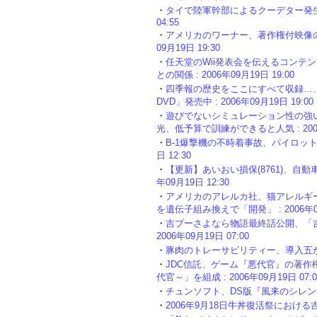
・
タイで陸軍幹部によるクーデター発生、テ
04:55
・
アメリカのワーナー、著作権付映像のYo
09月19日 19:30
・
任天堂のWii発表会を伝えるコンテ
との関係 : 2006年09月19日 19:00
・
四季報の歴史をここにすべて収録……
DVD」発売中 : 2006年09月19日 19:00
・
遊びでないシミュレーション性の強
光、低予算で訓練ができると人気 : 2006年
・
B-1爆撃機の不時着事故、パイロットの
日 12:30
・
【更新】あいおい損保(8761)、自動
年09月19日 12:30
・
アメリカのアレルカ社、猫アレルギーの人
を遺伝子組み換えで「開発」 : 2006年09月
・
吉ブーさよなら物語最終話公開、「吉
2006年09月19日 07:00
・
豚肉のトレーサビリティー、導入五か月で「
・
JDC信託、ゲーム『悪代官』の著
代官～」を組成 : 2006年09月19日 07:0
・
チュンソフト、DS版『風来のシレン』を12
・
2006年9月18日牛丼復活祭における吉野家(