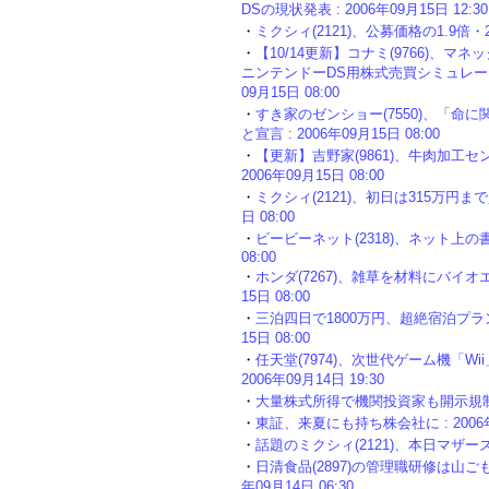
DSの現状発表 : 2006年09月15日 12:30
・
ミクシィ(2121)、公募価格の1.9倍・29
・
【10/14更新】コナミ(9766)
ニンテンドーDS用株式売買シミュレーショ
09月15日 08:00
・
すき家のゼンショー(7550)、「
と宣言 : 2006年09月15日 08:00
・
【更新】吉野家(9861)、牛肉加工
2006年09月15日 08:00
・
ミクシィ(2121)、初日は315万円ま
日 08:00
・
ビービーネット(2318)、ネット上の書
08:00
・
ホンダ(7267)、雑草を材料にバイオ
15日 08:00
・
三泊四日で1800万円、超絶宿泊プラン
15日 08:00
・
任天堂(7974)、次世代ゲーム機「Wi
2006年09月14日 19:30
・
大量株式所得で機関投資家も開示規制強化、
・
東証、来夏にも持ち株会社に : 2006年0
・
話題のミクシィ(2121)、本日マザーズに上場
・
日清食品(2897)の管理職研修は山ご
年09月14日 06:30