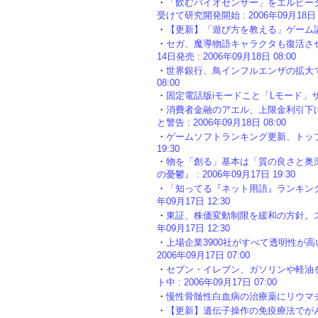
・
「飲むバイオセンサー」をエルピーダ
受けて研究開発開始 : 2006年09月18日 1
・
【更新】「遊び方を教える」ゲーム講座、シ
・
セガ、魔導物語キャラクタも復活させ
14日発売 : 2006年09月18日 08:00
・
世界銀行、鳥インフルエンザの拡大で最大
08:00
・
固定電話版iモードこと「Lモード」サービス
・
消費者金融のアエル、上限金利引下
と警告 : 2006年09月18日 08:00
・
ゲームソフトランキング更新、トップはフ
19:30
・
物を「創る」基本は「質の良さと奥
の憂鬱』 : 2006年09月17日 19:30
・
「知ってる『ネット用語』ランキング」第一位
年09月17日 12:30
・
東証、株価変動制限を緩和の方針。スト
年09月17日 12:30
・
上場企業3900社がすべて透明性が
2006年09月17日 07:00
・
セブン・イレブン、ガソリンや軽油
ト中 : 2006年09月17日 07:00
・
慢性骨髄性白血病の治療薬にリウマチ緩和の
・
【更新】遺伝子操作の免疫療法でがんをほぼ