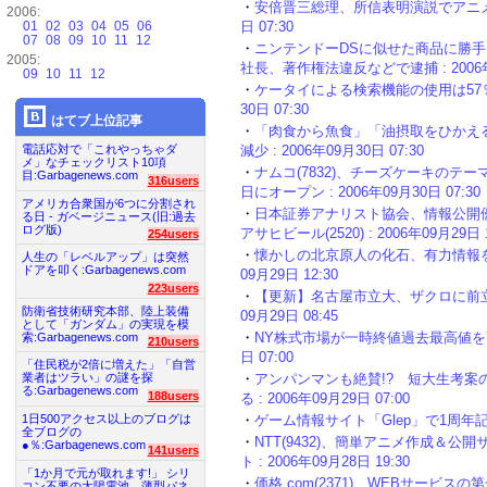
・
安倍晋三総理、所信表明演説でアニメな
2006:
01
02
03
04
05
06
日 07:30
07
08
09
10
11
12
・
ニンテンドーDSに似せた商品に勝
2005:
社長、著作権法違反などで逮捕 : 2006年0
09
10
11
12
・
ケータイによる検索機能の使用は57％、
30日 07:30
はてブ上位記事
・
「肉食から魚食」「油摂取をひかえ
電話応対で「これやっちゃダ
減少 : 2006年09月30日 07:30
メ」なチェックリスト10項
・
ナムコ(7832)、チーズケーキのテ
目:Garbagenews.com
316users
日にオープン : 2006年09月30日 07:30
アメリカ合衆国が6つに分割され
・
日本証券アナリスト協会、情報公開優
る日 - ガベージニュース(旧:過去
ログ版)
アサヒビール(2520) : 2006年09月29日 1
254users
・
懐かしの北京原人の化石、有力情報を3
人生の「レベルアップ」は突然
ドアを叩く:Garbagenews.com
09月29日 12:30
223users
・
【更新】名古屋市立大、ザクロに前立腺
防衛省技術研究本部、陸上装備
09月29日 08:45
として「ガンダム」の実現を模
・
NY株式市場が一時終値過去最高値を更新、
索:Garbagenews.com
210users
日 07:00
「住民税が2倍に増えた」「自営
・
アンパンマンも絶賛!? 短大生考
業者はツラい」の謎を探
る:Garbagenews.com
188users
る : 2006年09月29日 07:00
1日500アクセス以上のブログは
・
ゲーム情報サイト「Glep」で1周年記念キ
全ブログの
・
NTT(9432)、簡単アニメ作成＆
●％:Garbagenews.com
141users
ト : 2006年09月28日 19:30
「1か月で元が取れます!」 シリ
・
価格.com(2371)、WEBサービスの
コン不要の太陽電池、薄型パネ