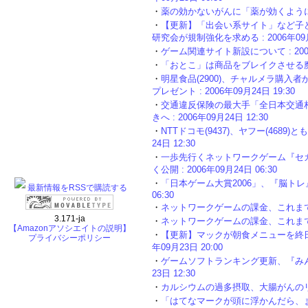
・
薬の効かないがんに「薬が効くようにする方
・
【更新】「出会い系サイト」など子
研究会が規制強化を求める : 2006年09月2
・
ゲーム関連サイト新設について : 2006年
・
「おとこ」は商品をブレイクさせる魔法のキ
・
明星食品(2900)、チャルメラ購入
プレゼント : 2006年09月24日 19:30
・
交通違反保険の最大手「全日本交通
きへ : 2006年09月24日 12:30
・
NTTドコモ(9437)、ヤフー(4689
24日 12:30
・
一歩先行くネットワークゲーム『セカンド
く公開 : 2006年09月24日 06:30
・
「日本ゲーム大賞2006」、『脳トレ』と『
最新情報をRSSで購読する
06:30
・
ネットワークゲームの課金、これまでとこれか
3.171-ja
・
ネットワークゲームの課金、これまでとこれか
【Amazonアソシエイトの説明】
・
【更新】マックが朝食メニューを終日提
プライバシーポリシー
年09月23日 20:00
・
ゲームソフトランキング更新、『みんな
23日 12:30
・
カルシウムの過多摂取、大腸がんのリスクを
・
「はてなマークが頭に浮かんだら、まずネ