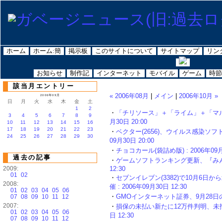
ホーム
ホーム:簡
掲示板
このサイトについて
サイトマップ
リン
お知らせ
制作記
インターネット
モバイル
ゲーム
時節
該当月エントリー
« 2006年08月
|
メイン
|
2006年10月 »
2006年09月
日
月
火
水
木
金
土
1
2
・
「チリソース」＋「ライム」＋「マルちゃ
3
4
5
6
7
8
9
月30日 20:00
10
11
12
13
14
15
16
17
18
19
20
21
22
23
・
ベクター(2656)、ウイルス感染ソフト
24
25
26
27
28
29
30
09月30日 20:00
・
チョコカール(袋詰め版) : 2006年09月3
過去の記事
・
ゲームソフトランキング更新、『みんなの
2009:
12:30
01
02
・
セブンイレブン(3382)で10月6
2008:
催 : 2006年09月30日 12:30
01
02
03
04
05
06
・
GMOインターネット証券、9月28日の接続
07
08
09
10
11
12
2007:
・
損保の未払い新たに12万件判明、未払い
01
02
03
04
05
06
日 12:30
07
08
09
10
11
12