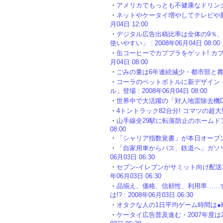
・
アメリカでもっとも不健康なドリンク : 2
・
ネットやケータイ増やしてテレビや新聞
月04日 12:00
・
デジタル広告出稿比率は全体の9％
使いやすい」 : 2008年06月04日 08:00
・
缶コーヒーでカププラをゲット! カプセ
月04日 08:00
・
ごみの量は6年連続減少・都市部と農村部で差
・
コーラのペットボトルに新デザイン
ル」登場 : 2008年06月04日 08:00
・
世界中で大活躍の「対人地雷除去機D85MS
・
4トントラック82台分! コマツの超大型ダン
・
山手線全29駅に転落防止のホームドア「
08:00
・
「シャリア指数覚書」が本日オープンしました
・
「自家用車からバス、鉄道へ」ガソリン
06月03日 06:30
・
セブン-イレブンがサミット向け配送車
年06月03日 06:30
・
品揃え、価格、信頼性、利用率……
は!? : 2008年06月03日 06:30
・
オタクな人の1日平均ゲーム時間は●時間 : 
・
ケータイ広告普及進む・2007年度は2