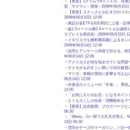
・
【更新】1グラムで6リットル、自重の
質「サクラン」開発 : 2008年06月15日 1
・
【更新】スナックとおむすびのコラボ
2008年06月15日 12:00
・
東証が金ETFを6月30日に上場・証券コード
・
縦1.3メートル横2.4メートルお値段1
スプレイを商品化 : 2008年06月15日 12
・
イギリスでも燃料費高騰によるタンカ
2008年06月14日 12:00
・
設問とアンケート内容で分かる、秋葉原
年06月14日 12:00
・
アメリカ人が頭を悩ませている問題ベスト7 
・
テクモがものすごい勢いで自社株買いをして
・
マツダ、食糧の需給に影響を与えないバ
06月14日 12:00
・
外食店のメニューの「中身」、男性より
12:00
・
「お気に入りのお店」になるポイントは「味
・
とうもろこしの生産・消費動向をグラフ化し
・
【更新】読売新聞、ブログパーツとニュー
06:30
・
「iMenu」の一部で入札方式導入、NT
13日 06:30
・
雪印がチーズやマーガリン、バター再値上