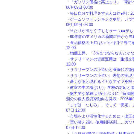
・
「ガソリン価格は高止まり」「家計への
06月09日 08:00
・
毎日自分で料理をする人は約●割 : 2008
・
ゲームソフトランキング更新、いつでも
06月09日 08:00
・
当たりが出なくてももう一つ●●がもらえる時
・
90年前のアメリカの新聞広告から当時の社
・
食品価格の上昇はいつ止まる? 専門家曰
12:00
・
物価上昇、「3％までならなんとかなる」は約
・
サラリーマンの資産運用は「生活充実」の
12:00
・
サラリーマンの小遣いと昼食代の微妙な関係 
・
サラリーマンの小遣い、理想の実現度は約●割
・
暑くなると現れるイヤなアイツを黙々と撃退
・
教室の中の檻(おり)、学校の対応と限界と :
・
魅力的な業種は7か月ぶりに「資源関連」
測分の個人投資家動向を発表 : 2008年06月
・
まずは「なじみ」、そして「安定」より
07日 12:00
・
市場をより活性化するために・改正金融商品
・
買い替え2割、使用制限6割……ガソリ
07日 12:00
・
「お値段2倍でも国産野菜・検査完璧な肉」