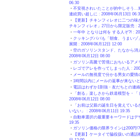
06:30
・
不安視されいたことが的中しそう…
連続買い超しに : 2008年06月13日 06:3
・
【更新】チキンフィレオに二つの味
チキンフィレオ」27日から限定販売 : 200
・
一年中 となりは何を する人ぞ?! : 200
・
クッキングパパも「朝食、うまいゾ」
展開 : 2008年06月12日 12:00
・
空のガソリンスタンド、たなから消え
2008年06月12日 08:00
・
ガソリン高騰で苦境におちいるアメリカの地
・
レゴでアレを作ってしまった人 : 2008年
・
メールの無視度で分かる男女の愛情の差!? :
・
1時間以内にメールの返事が来ないと不安に
・
電話はわずか1割強・友だちとの連絡も今や
・
「創る」楽しさから鉄道模型を・「ト
2008年06月12日 08:00
・
「お前は父親の誕生日を覚えているか
いない」 : 2008年06月11日 19:35
・
自動車選択の最重要キーワードはデザイン
19:35
・
ガソリン価格の限界ラインは200円!? : 2
・
【更新】ケータイで脇役扱いの通話機能
日 12:00