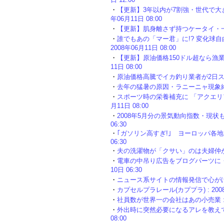
・
【更新】3年以内が7割強・世代で大き
年06月11日 08:00
・
【更新】肌身離さず持つケータイ・一日約17
・
誰でもあの「マー君」に!? 変化球
2008年06月11日 08:00
・
【更新】原油価格150ドル超なら漁業の
11日 08:00
・
原油価格高騰でイカ釣り業者が2日ストライキ
・
去年の猛暑の原因・ラニーニャ現象終息宣言 
・
スポーツ時の栄養補充に 「アクエリアス
月11日 08:00
・
2008年5月分の景気動向指数・現状も
06:30
・
｢ガソリン高すぎ!｣ ヨーロッパ各地で
06:30
・
夫の洗濯物が「クサい」のは夫婦仲が原因!?
・
電車の中吊り広告をブログパーツに・「
10日 06:30
・
ニュース系サイトの情報発信で心がけたい4
・
カプセルプラレール(カププラ) : 2008年
・
社員数が世界一の会社はあの小売業 : 20
・
外出時に突然必要になるアレを教えてくれ
08:00