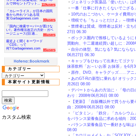
・
ジェネリック医薬品「使いたい」は82％ : 
ルで99セント/ワット...
119users
・
一番「仕事に行きたくないでござる」は●曜日
「カレーライス」が日本の国民
・
10代のおこづかい、ケータイ費用がチョー負
食から外れつつある現
実:Garbagenews.com
99users
・
増税でも「ちょっとだけよ」～喫煙者のホンネ
・
禁煙者は賛成、喫煙者は反対・立ち位置
「国内に検索サーバーが置けな
い!」著作権法改正の方針 - ガベ
27日 06:30
ージニュース(旧:過...
86users
・
ボックス圏内で推移しているように
最近よく聞くキーワード
買動向、十二週連続買い超しに : 2008年0
「CDS」って
何?:Garbagenews.com
・
自分の体型、気になる? 気にならない?
85users
06月27日 06:30
・
キャップをひねって出来たてゴクリ
抹茶飲料「お～いお茶 お抹茶」を6月30日から
カテゴリー
・
原作、DVD、キャラグッズ……アニメがも
・
あのGT-Rの新型に乗れる! オリックス
本家サイト更新情報
月26日 08:00
・
デパートからあの方法に・「母の日
わり : 2008年06月26日 08:00
・
【更新】「自販機以外で買うから要
由 : 2008年06月26日 08:00
・
「ビタミン」「鉄分」「カルシウム
カスタム検索
をバランス栄養食品に求める傾向 : 2008年
・
バランス栄養食品で一番好きな味はオヤツ
08:00
・
「カロリーメイト」か「SOYJOY」か