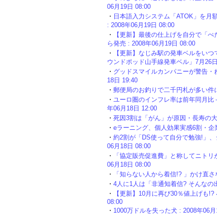
06月19日 08:00
・
日本語入力システム「ATOK」を月額
: 2008年06月19日 08:00
・
【更新】最後の仕上げを自分で「ぺ
ら発売 : 2008年06月19日 08:00
・
【更新】なじみ駅の発車ベルをいつ
ウンドポッド山手線発車ベル」7月26日発売 :
・
グッドスマイルカンパニーが警告・ねん
18日 19:40
・
郵便局のお釣りで二千円札が多い件について 
・
ユーロ圏のインフレ率は前年同月比＋3.
年06月18日 12:00
・
死因3割は「がん」が原因・長寿の大敵はや
・
eラーニング、個人効果実感6割・企業や団体
・
約2割が「DS使って自分で勉強!」、
06月18日 08:00
・
「協定販売促進費」と称してニトリが下
06月18日 08:00
・
「知らない人から着信!? 」かけ直さない人は
・
4人に1人は「非通知着信? そんなの出ないネ
・
【更新】10月に再び30％値上げも!? 
08:00
・
1000万ドルを失った犬 : 2008年06月1