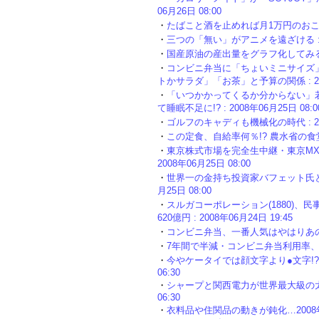
06月26日 08:00
・
たばこと酒を止めれば月1万円のおこづかい
・
三つの「無い」がアニメを遠ざける : 20
・
国産原油の産出量をグラフ化してみる : 2
・
コンビニ弁当に「ちょいミニサイズ」
トかサラダ」「お茶」と予算の関係 : 2008
・
「いつかかってくるか分からない」
て睡眠不足に!? : 2008年06月25日 08:0
・
ゴルフのキャディも機械化の時代 : 2008
・
この定食、自給率何％!? 農水省の食堂メニ
・
東京株式市場を完全生中継・東京MX
2008年06月25日 08:00
・
世界一の金持ち投資家バフェット氏との昼
月25日 08:00
・
スルガコーポレーション(1880)
620億円 : 2008年06月24日 19:45
・
コンビニ弁当、一番人気はやはりあのブランド
・
7年間で半減・コンビニ弁当利用率、低下中 
・
今やケータイでは顔文字より●文字!? 4
06:30
・
シャープと関西電力が世界最大級の太陽
06:30
・
衣料品や住関品の動きが鈍化…200