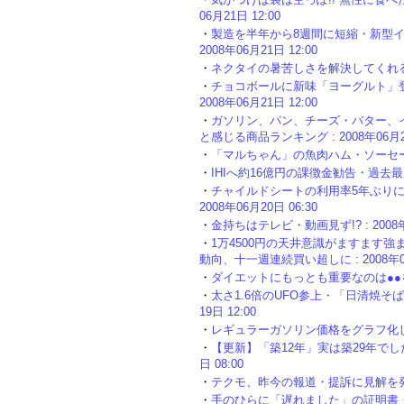
06月21日 12:00
・
製造を半年から8週間に短縮・新型イ
2008年06月21日 12:00
・
ネクタイの暑苦しさを解決してくれるかもし
・
チョコボールに新味「ヨーグルト」登
2008年06月21日 12:00
・
ガソリン、パン、チーズ・バター、
と感じる商品ランキング : 2008年06月20
・
「マルちゃん」の魚肉ハム・ソーセージも1
・
IHIへ約16億円の課徴金勧告・過去最大～
・
チャイルドシートの利用率5年ぶりに
2008年06月20日 06:30
・
金持ちはテレビ・動画見ず!? : 2008年0
・
1万4500円の天井意識がますます
動向、十一週連続買い超しに : 2008年06月
・
ダイエットにもっとも重要なのは●●をしっか
・
太さ1.6倍のUFO参上・「日清焼そばU.
19日 12:00
・
レギュラーガソリン価格をグラフ化してみる 
・
【更新】「築12年」実は築29年でした
日 08:00
・
テクモ、昨今の報道・提訴に見解を発表 : 
・
手のひらに「遅れました」の証明書・J