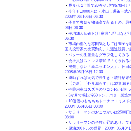
・
昼食代 1年間で20円安 現在570円ナリ : 
・
今年も10000人に・氷出し碾茶一式
2008年06月06日 06:30
・
子育て夫婦が物価高で削るもの、最初に
06日 06:30
・
平均19.6％値下げ! 家具43品目など計
06:30
・
市場内部的な雰囲気としては調子を
国人投資家の売買動向、九週連続買い超しに :
・
バターの生産量をグラフ化してみる : 20
・
会社員はストレス増加で「くうねるふとる」
・
消費しない「新ニッポン人」、休日の
2008年06月05日 12:00
・
運動すれば元気で長生き・統計結果からも明
・
【更新】「外食減らす」は3割! 減る外食・
・
軽乗用車はスズキのワゴンRが1位! 5年連続
・
3か月で4社が950トン、バター製造大手が
・
10億個のもちもちドーナツ・ミスド
2008年06月05日 08:00
・
サラリーマンのおこづかいは2500円のダ
08:00
・
サラリーマンの半数が昇給あり。でも小遣い
・
原油200ドルの世界 : 2008年06月04日 