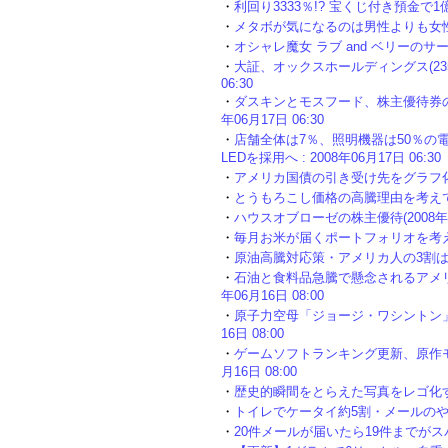
・
利回り3333％!? 宝くじ付き預金で1億円
・
メタボが気になるのは男性よりも女性 : 2
・
オシャレ魔女 ラブ and ベリーのサービス
・
大証、オックスホールディングス(2350
06:30
・
ダスキンとモスフード、株主優待券の共
年06月17日 06:30
・
店舗全体は7％、照明機器は50％の
LEDを採用へ : 2008年06月17日 06:30
・
アメリカ国債の引き受け先をグラフ化してみる
・
とうもろこし価格の高騰理由を考えてみる :
・
ハウスオブローゼの株主優待(2008年) : 
・
毎月お米が届くポートフォリオを考えてみる 
・
原油高騰対応策・アメリカ人の3割は「●●●
・
石油と食料品急騰で懸念されるアメリカ
年06月16日 08:00
・
原子力空母「ジョージ・ワシントン」の
16日 08:00
・
ゲームソフトランキング更新、原作モノ
月16日 08:00
・
歴史的瞬間をとらえた写真をレゴ化する達人 
・
トイレでケータイ約5割・メールのやりとり
・
20件メールが届いたら19件までがスパムメ