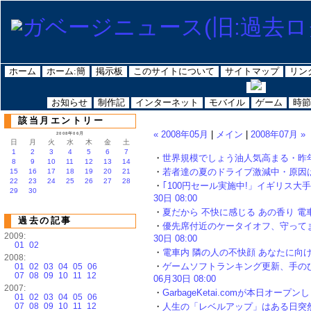
ホーム
ホーム:簡
掲示板
このサイトについて
サイトマップ
リン
お知らせ
制作記
インターネット
モバイル
ゲーム
時節
該当月エントリー
« 2008年05月
|
メイン
|
2008年07月 »
2008年06月
日
月
火
水
木
金
土
1
2
3
4
5
6
7
・
世界規模でしょう油人気高まる・昨年輸出量
8
9
10
11
12
13
14
・
若者達の夏のドライブ激減中・原因はやはり
15
16
17
18
19
20
21
22
23
24
25
26
27
28
・
｢100円セール実施中!」イギリス大手
29
30
30日 08:00
・
夏だから 不快に感じる あの香り 電車の中
過去の記事
・
優先席付近のケータイオフ、守ってます？
2009:
30日 08:00
01
02
・
電車内 隣の人の不快顔 あなたに向けた「意
2008:
・
ゲームソフトランキング更新、手のひら
01
02
03
04
05
06
07
08
09
10
11
12
06月30日 08:00
2007:
・
GarbageKetai.comが本日オープンしま
01
02
03
04
05
06
07
08
09
10
11
12
・
人生の「レベルアップ」はある日突然ドアを