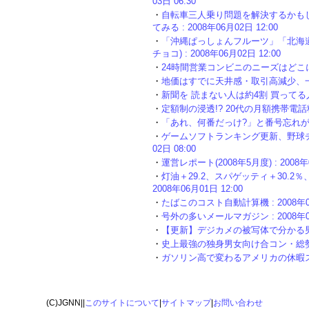
03日 06:30
・
自転車三人乗り問題を解決するかもしれない
てみる : 2008年06月02日 12:00
・
「沖縄ぱっしょんフルーツ」「北海道
チョコ) : 2008年06月02日 12:00
・
24時間営業コンビニのニーズはどこに!? :
・
地価はすでに天井感・取引高減少、一部地域
・
新聞を 読まない人は約4割 買ってる人はわ
・
定額制の浸透!? 20代の月額携帯電話料金
・
「あれ、何番だっけ?」と番号忘れが無くな
・
ゲームソフトランキング更新、野球チー
02日 08:00
・
運営レポート(2008年5月度) : 2008年0
・
灯油＋29.2、スパゲッティ＋30.2
2008年06月01日 12:00
・
たばこのコスト自動計算機 : 2008年06
・
号外の多いメールマガジン : 2008年06
・
【更新】デジカメの被写体で分かる男女の愛情
・
史上最強の独身男女向け合コン・総勢652人
・
ガソリン高で変わるアメリカの休暇スタイル 
(C)JGNN||
このサイトについて
|
サイトマップ
|
お問い合わせ