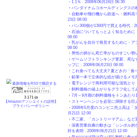
－1.1％ : 2008年06月24日 06:30
・
バンダイナムコホールディングスの株主総会
・
自動車や飛行機から鉄道へ・燃料高で急
23日 08:00
・
パン300個が1300円で買える時代 : 200
・
石油についてもっとよく知るために・新日
08:00
・
乳がんを自分で発見するために・アフラ
08:00
・
男性の肺がん死亡率がものすごい勢いで上昇
・
ゲームソフトランキング更新、死な
ップに : 2008年06月23日 08:00
・
これ食べても大丈夫? 夏どきの「食べ物に関
・
鉛筆一本で立体的な絵が描けるメモ用紙 : 
・
電子レンジで再利用可能な湿気とり「湿気ト
最新情報をRSSで購読する
・
飼料価格の値上がりをグラフ化してみる : 
・
7月～9月期の飼料価格をトンあたり1500
3.171-ja
・
ストーンヘンジを必至に掃除する巨人 : 2
【Amazonアソシエイトの説明】
プライバシーポリシー
・
2008年5月度のコンビニ売上高は「タス
月21日 12:00
・
不二家、「カントリーマアム」など菓子商品
・
深夜営業自粛の動きは「シンボル的な
対を表明 : 2008年06月21日 12:00
・
気がつけば袋は空っぽ!! 無性に食べた