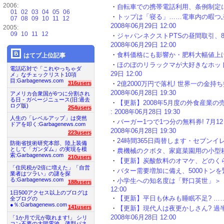
2006:
・
自転車での携帯電話利用、条例制定に賛成は7
01
02
03
04
05
06
・
トップは「寝る」……電車内の暇つぶ
07
08
09
10
11
12
2008年06月29日 12:00
2005:
09
10
11
12
・
ジャパンネクストPTSの昼間取引、8時
2008年06月29日 12:00
・
食料価格にも影響か・肥料大幅値上げ、最大で
はてブ上位記事
・
ほのぼのリラックマが大好きなホットケ
電話応対で「これやっちゃダ
29日 12:00
メ」なチェックリスト10項
目:Garbagenews.com
316users
・
2億2000万円で落札! 世界一の金
2008年06月28日 19:30
アメリカ合衆国が6つに分割され
る日 - ガベージニュース(旧:過去
・
【更新】2008年5月度の外食産業の
ログ版)
254users
: 2008年06月28日 19:30
人生の「レベルアップ」は突然
・
バーガー1つで1つ分の無料券! 7月1
ドアを叩く:Garbagenews.com
2008年06月28日 19:30
223users
・
24時間365日両替します・セブンイレブン
防衛省技術研究本部、陸上装備
として「ガンダム」の実現を模
・
農機械のクボタ、家庭菜園用の小型耕うん機
索:Garbagenews.com
210users
・
【更新】炭酸飲料のオマケ、どのくらい重要!
「住民税が2倍に増えた」「自営
・
バター需要増加に備え、5000トンを緊急追
業者はツラい」の謎を探
る:Garbagenews.com
・
小学生への知名度は「野口英世」＞「源頼
188users
12:00
1日500アクセス以上のブログは
・
【更新】平日も休みも睡眠不足? ……睡眠
全ブログの
●％:Garbagenews.com
141users
・
【更新】現代人は夜更かしさん? 過
2008年06月28日 12:00
「1か月で元が取れます!」 シリ
コン不要の太陽電池、薄型パネ