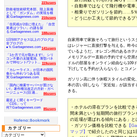
223users
・自動車ではなくて飛行機や電車
防衛省技術研究本部、陸上装備
・相乗りでガソリンを節約……5
として「ガンダム」の実現を模
索:Garbagenews.com
・どうにか工夫して節約できるプ
210users
「住民税が2倍に増えた」「自営
業者はツラい」の謎を探
る:Garbagenews.com
188users
自家用車で家族そろって旅行というス
1日500アクセス以上のブログは
全ブログの
はレジャーに直接打撃を与える。昨今
●％:Garbagenews.com
141users
ているようだ。オレゴン州のあるホテ
「1か月で元が取れます!」 シリ
メモリアルデー直前の予約ですら空席が
コン不要の太陽電池、薄型パネ
ルで99セント/ワット...
ドルの部屋をオンライン経由なら109
119users
下げしても予約が入らない)」とコメン
「カレーライス」が日本の国民
食から外れつつある現
実:Garbagenews.com
99users
ガソリン高に伴う休暇スタイルの変化
本の言い回しなら「安近短」が該当す
「国内に検索サーバーが置けな
い!」著作権法改正の方針 - ガベ
きる。
ージニュース(旧:過...
86users
最近よく聞くキーワード
「CDS」って
・ホテルの滞在プランを比較でき
何?:Garbagenews.com
85users
間未満という短期間の旅行プラン
の近場が選ばれる傾向にある」と
・ガソリン価格を比較できる
【Ga
カテゴリー
マップ】
で紹介したのと同じ)は1