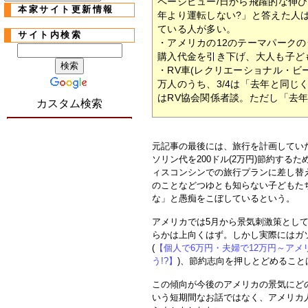
ページビュー/日から飛躍的な伸
本家サイト更新情報
年より運転しない?」と答えた人
ている人が多い。
サイト内検索
・アメリカの12のテーマパークの
購入代金を引き下げ、大人も子ど
・RV車(レクリエーショナル・ビ
万人のうち、3/4は「去年と同じ
はRV協会関係者談。ただし「去
カスタム検索
元記事の最後には、旅行を計画してい
ソリン代を200ドル(2万円)節約す
ィスコンシンでの旅行プランに差し替
のことなどつゆとも知らない子どもた
な」と愚痴をこぼしているという。
アメリカでは5月から景気刺激策とし
らかは上向くはず。しかし実際にはガ
(
【個人で6万円・夫婦で12万円～ア
う!?】
)、節約志向を押しとどめること
この傾向が今後のアメリカの景気にど
いう短期間なお話ではなく、アメリカ