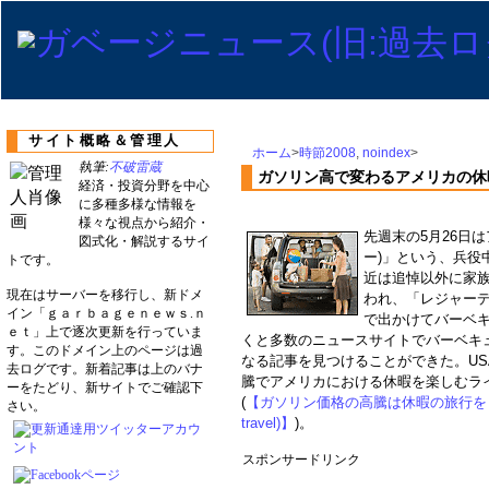
サイト概略＆管理人
ホーム
>
時節2008
,
noindex
>
執筆:
不破雷蔵
ガソリン高で変わるアメリカの休
経済・投資分野を中心
に多種多様な情報を
様々な視点から紹介・
先週末の5月26日
図式化・解説するサイ
ー)」という、兵役
トです。
近は追悼以外に家
現在はサーバーを移行し、新ドメ
われ、「レジャー
イン「ｇａｒｂａｇｅｎｅｗｓ.ｎ
で出かけてバーベキ
ｅｔ」上で逐次更新を行っていま
くと多数のニュースサイトでバーベキュ
す。このドメイン上のページは過
なる記事を見つけることができた。US
去ログです。新着記事は上のバナ
騰でアメリカにおける休暇を楽しむラ
ーをたどり、新サイトでご確認下
(
【ガソリン価格の高騰は休暇の旅行をも躊躇させます
さい。
travel)】
)。
スポンサードリンク