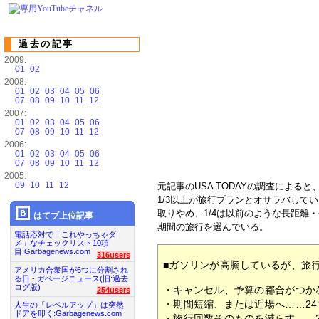
過去の記事
2009:
01
02
2008:
01
02
03
04
05
06
07
08
09
10
11
12
2007:
01
02
03
04
05
06
07
08
09
10
11
12
2006:
01
02
03
04
05
06
07
08
09
10
11
12
2005:
09
10
11
12
元記事のUSA TODAYの調査によ
1/3以上が旅行プランとオサラバして
取りやめ、1/4は以前のような長距離
はてブ上位記事
期間の旅行を選んでいる。
電話応対で「これやっちゃダ
メ」なチェックリスト10項
目:Garbagenews.com
316users
■ガソリンが高騰しているが、旅
アメリカ合衆国が6つに分割され
る日 - ガベージニュース(旧:過去
ログ版)
・キャンセル、予算の都合がつか
254users
・期間短縮、または近場へ……24
人生の「レベルアップ」は突然
ドアを叩く:Garbagenews.com
・旅行回数そのものを減らす……2