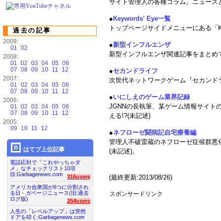
サイト管理人の各種コラム。ニュース
●
Keywords' Eye一覧
トップページサイドメニューにある「Key
過去の記事
2009:
●
新型インフルエンザ
01
02
新型インフルエンザ関連記事をまとめて
2008:
01
02
03
04
05
06
07
08
09
10
11
12
●
セカンドライフ
2007:
次世代ネットワークゲーム『セカンドラ
01
02
03
04
05
06
07
08
09
10
11
12
●
いにしえのゲーム業界記録
2006:
JGNNの長執筆、某ゲーム情報サイト
01
02
03
04
05
06
07
08
09
10
11
12
える!?(未記述)
2005:
09
10
11
12
●
ネフローゼ闘病記自宅療養編
管理人不破雷蔵のネフローゼ症候群悪
はてブ上位記事
(未記述)。
電話応対で「これやっちゃダ
メ」なチェックリスト10項
目:Garbagenews.com
316users
(最終更新:2013/08/26)
アメリカ合衆国が6つに分割され
る日 - ガベージニュース(旧:過去
スポンサードリンク
ログ版)
254users
人生の「レベルアップ」は突然
ドアを叩く:Garbagenews.com