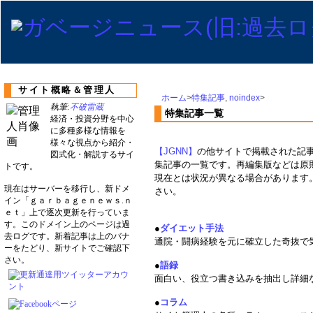
サイト概略＆管理人
ホーム
>
特集記事
,
noindex
>
執筆:
不破雷蔵
特集記事一覧
経済・投資分野を中心
に多種多様な情報を
様々な視点から紹介・
【JGNN】
の他サイトで掲載された記
図式化・解説するサイ
集記事の一覧です。再編集版などは原
トです。
現在とは状況が異なる場合があります
現在はサーバーを移行し、新ドメ
さい。
イン「ｇａｒｂａｇｅｎｅｗｓ.ｎ
ｅｔ」上で逐次更新を行っていま
す。このドメイン上のページは過
●
ダイエット手法
去ログです。新着記事は上のバナ
通院・闘病経験を元に確立した奇抜で気
ーをたどり、新サイトでご確認下
さい。
●
語録
面白い、役立つ書き込みを抽出し詳細な
●
コラム