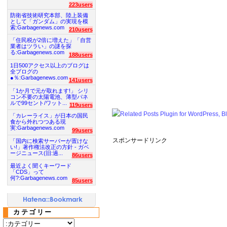
223users
防衛省技術研究本部、陸上装備
として「ガンダム」の実現を模
索:Garbagenews.com
210users
「住民税が2倍に増えた」「自営
業者はツラい」の謎を探
る:Garbagenews.com
188users
1日500アクセス以上のブログは
全ブログの
●％:Garbagenews.com
141users
「1か月で元が取れます!」 シリ
コン不要の太陽電池、薄型パネ
ルで99セント/ワット...
119users
「カレーライス」が日本の国民
食から外れつつある現
実:Garbagenews.com
99users
スポンサードリンク
「国内に検索サーバーが置けな
い!」著作権法改正の方針 - ガベ
ージニュース(旧:過...
86users
最近よく聞くキーワード
「CDS」って
何?:Garbagenews.com
85users
カテゴリー