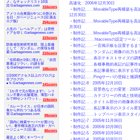
メ」なチェックリスト10項
高速化 : 2006年12月30日
目:Garbagenews.com
316users
・
制作記……MovableType再構築を高
アメリカ合衆国が6つに分割され
12月30日
る日 - ガベージニュース(旧:過去
・
制作記……MovableType再構築を高速
ログ版)
254users
月30日
人生の「レベルアップ」は突然
・
制作記……MovableType再構築を高速
ドアを叩く:Garbagenews.com
223users
・
制作記…….htaccessの設定ツール : 
防衛省技術研究本部、陸上装備
・
制作記……一言掲示板を設置するまで : 
として「ガンダム」の実現を模
・
制作記……ランダムに画像の出力を行う :
索:Garbagenews.com
210users
・
制作記……表示テキストサイズの調整 : 
「住民税が2倍に増えた」「自営
業者はツラい」の謎を探
・
制作記……各種事務的表記の記事作成と掲
る:Garbagenews.com
188users
・
制作記……各記事最初に表示する写真サイ
1日500アクセス以上のブログは
・
制作記……Pingサーバの登録と微調整 :
全ブログの
・
制作記-8 : 2005年12月10日
●％:Garbagenews.com
141users
・
制作記……背景色などの変更 : 2005
「1か月で元が取れます!」 シリ
コン不要の太陽電池、薄型パネ
・
制作記……カテゴリーの作成と技術的問題
ルで99セント/ワット...
119users
・
制作記……タイトル部分の画像表示化 : 
「カレーライス」が日本の国民
・
制作記……各記事表示のスタイル変更(枠組
食から外れつつある現
・
制作記……トップページ表示スタイルを最
実:Garbagenews.com
99users
・
制作記-7 : 2005年11月06日
「国内に検索サーバーが置けな
い!」著作権法改正の方針 - ガベ
・
制作記-6 : 2005年10月08日
ージニュース(旧:過...
86users
・
制作記-5 : 2005年10月04日
最近よく聞くキーワード
・
制作記-4 : 2005年10月01日