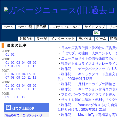
ホーム
ホーム:簡
掲示板
このサイトについて
サイトマップ
リン
お知らせ
制作記
インターネット
モバイル
ゲーム
時節
過去の記事
・
日本の広告宣伝費上位20社の広告費をグ
2009:
・
「はてブ」の注目・人気エントリーをブロ
01
02
・
ニュース系サイトの情報発信で心がけたい
2008:
01
02
03
04
05
06
・
読者がトルコライスよりカレーライスを選
07
08
09
10
11
12
・
制作記……データバックアップにUSBメ
2007:
・
制作記……キャラクタコード宣言文
01
02
03
04
05
06
07
08
09
10
11
12
乳」 : 2008年04月12日
2006:
・
制作記……月別アーカイブの調整と「百度
01
02
03
04
05
06
07
08
09
10
11
12
・
制作記……キャプション付写真の表示方法
2005:
・
ブログパーツでタグクラウドを導入 : 2
09
10
11
12
・
サイトを知的に演出・便利な「タグ一覧
・
制作記……Youtubeが出来るなら自
はてブ上位記事
に貼り付ける : 2007年01月21日
・
制作記……MovableType再構築を
電話応対で「これやっちゃダ