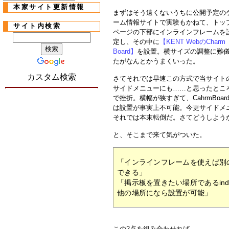
本家サイト更新情報
まずはそう遠くないうちに公開予定の
ーム情報サイトで実験もかねて、トッ
サイト内検索
ページの下部にインラインフレームを
定し、その中に
【KENT WebのCharm
Board】
を設置。横サイズの調整に難
たがなんとかうまくいった。
カスタム検索
さてそれでは早速この方式で当サイト
サイドメニューにも……と思ったとこ
で挫折。横幅が狭すぎて、CahrmBoar
は設置が事実上不可能。今更サイドメ
それでは本末転倒だ。さてどうしよう
と、そこまで来て気がついた。
「インラインフレームを使えば別
できる」
「掲示板を置きたい場所であるindex
他の場所になら設置が可能」
この2点を組み合わせれば