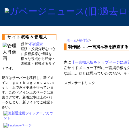
サイト概略＆管理人
ホーム
>
制作記
>
執筆:
不破雷蔵
制作記……一言掲示板を設置する
経済・投資分野を中心
に多種多様な情報を
様々な視点から紹介・
先に
【一言掲示板をトップページに設
図式化・解説するサイ
左サイドメニュー下部に一言掲示板を
トです。
な話……だとは思っていたのだが、そ
現在はサーバーを移行し、新ドメ
イン「ｇａｒｂａｇｅｎｅｗｓ.ｎ
スポンサードリンク
ｅｔ」上で逐次更新を行っていま
す。このドメイン上のページは過
去ログです。新着記事は上のバナ
ーをたどり、新サイトでご確認下
さい。