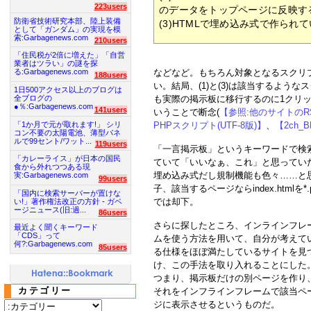
223users
のデータをトップページに反映す
防衛省技術研究本部、陸上装備
(3)HTMLで埋め込み式で作られ
として「ガンダム」の実現を模
索:Garbagenews.com
210users
「住民税が2倍に増えた」「自営
業者はツラい」の謎を探
などなど。もちろん対象となるスクリ
る:Garbagenews.com
188users
い。結局、(1)と(3)は該当するよう
1日500アクセス以上のブログは
全ブログの
も実際の掲示板に移行するのに1クリ
●％:Garbagenews.com
141users
いうことで断念(
【参照:他のサイトの
「1か月で元が取れます!」 シリ
PHPスクリプト(UTF-8版)】
、
【2ch_
コン不要の太陽電池、薄型パネ
ルで99セント/ワット...
119users
「一言掲示板」というキーワードで検
「カレーライス」が日本の国民
ていて「いいなぁ、これ」と思ってい
食から外れつつある現
埋め込み式だし規制機能も色々……と
実:Garbagenews.com
99users
子、該当するページならindex.html
「国内に検索サーバーが置けな
では却下。
い!」著作権法改正の方針 - ガベ
ージニュース(旧:過...
86users
さらに探したところ、インラインフレ
最近よく聞くキーワード
「CDS」って
ムを使う方法を用いて、自分が考えて
何?:Garbagenews.com
85users
る仕様をほぼ満たしているサイトを見
け、この手法を取り入れることにした
つまり、掲示板だけの別ページを作り
カテゴリー
それをインフラインフレームで該当ペ
ジに表示させるというものだ。