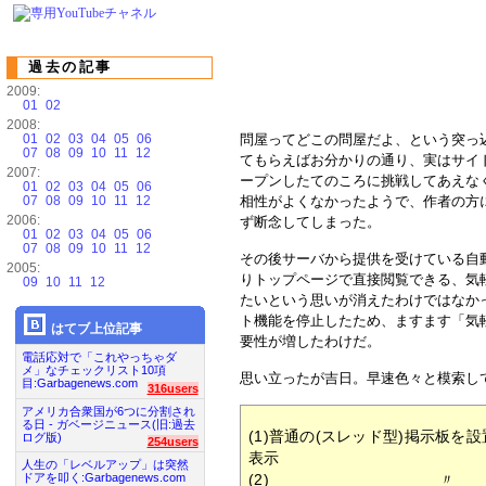
過去の記事
2009:
01
02
2008:
01
02
03
04
05
06
問屋ってどこの問屋だよ、という突っ
07
08
09
10
11
12
てもらえばお分かりの通り、実はサイ
2007:
ープンしたてのころに挑戦してあえな
01
02
03
04
05
06
07
08
09
10
11
12
相性がよくなかったようで、作者の方
2006:
ず断念してしまった。
01
02
03
04
05
06
07
08
09
10
11
12
その後サーバから提供を受けている自
2005:
りトップページで直接閲覧できる、気
09
10
11
12
たいという思いが消えたわけではなか
ト機能を停止したため、ますます「気
はてブ上位記事
要性が増したわけだ。
電話応対で「これやっちゃダ
メ」なチェックリスト10項
思い立ったが吉日。早速色々と模索し
目:Garbagenews.com
316users
アメリカ合衆国が6つに分割され
る日 - ガベージニュース(旧:過去
(1)普通の(スレッド型)掲示板を
ログ版)
254users
表示
人生の「レベルアップ」は突然
(2) 〃 R
ドアを叩く:Garbagenews.com