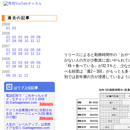
過去の記事
2009:
01
02
2008:
01
02
03
04
05
06
07
08
09
10
11
12
2007:
01
02
03
04
05
06
07
08
09
10
11
12
リリースによると勤務時間中の「おやつ
2006:
がない人の方が少数派に追いやられてい
01
02
03
04
05
06
「時々食べている」が32.3％と、少
07
08
09
10
11
12
べる頻度は「週2～3回」がもっとも多く
2005:
09
10
11
12
別では若年層の方が浸透しているよう
はてブ上位記事
電話応対で「これやっちゃダ
メ」なチェックリスト10項
目:Garbagenews.com
316users
アメリカ合衆国が6つに分割され
る日 - ガベージニュース(旧:過去
ログ版)
254users
人生の「レベルアップ」は突然
ドアを叩く:Garbagenews.com