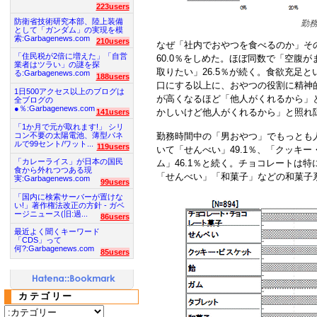
223users
防衛省技術研究本部、陸上装備
勤
として「ガンダム」の実現を模
索:Garbagenews.com
210users
なぜ「社内でおやつを食べるのか」そ
「住民税が2倍に増えた」「自営
60.0％をしめた。ほぼ同数で「空腹が
業者はツラい」の謎を探
取りたい」26.5％が続く。食欲充足
る:Garbagenews.com
188users
口にする以上に、おやつの役割に精神
1日500アクセス以上のブログは
が高くなるほど「他人がくれるから」
全ブログの
●％:Garbagenews.com
かしいけど他人がくれるから」と照れ
141users
「1か月で元が取れます!」 シリ
コン不要の太陽電池、薄型パネ
勤務時間中の「男おやつ」でもっとも人
ルで99セント/ワット...
119users
いて「せんべい」49.1％、「クッキー・
「カレーライス」が日本の国民
ム」46.1％と続く。チョコレートは
食から外れつつある現
「せんべい」「和菓子」などの和菓子
実:Garbagenews.com
99users
「国内に検索サーバーが置けな
い!」著作権法改正の方針 - ガベ
ージニュース(旧:過...
86users
最近よく聞くキーワード
「CDS」って
何?:Garbagenews.com
85users
カテゴリー