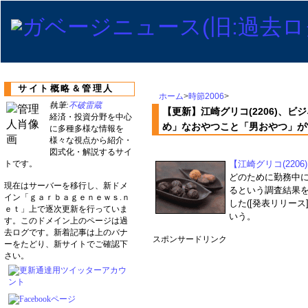
サイト概略＆管理人
ホーム
>
時節2006
>
執筆:
不破雷蔵
【更新】江崎グリコ(2206)、
経済・投資分野を中心
め」なおやつこと「男おやつ」が
に多種多様な情報を
様々な視点から紹介・
図式化・解説するサイ
トです。
【江崎グリコ(2206
どのために勤務中
現在はサーバーを移行し、新ドメ
るという調査結果
イン「ｇａｒｂａｇｅｎｅｗｓ.ｎ
した([発表リリー
ｅｔ」上で逐次更新を行っていま
いう。
す。このドメイン上のページは過
去ログです。新着記事は上のバナ
スポンサードリンク
ーをたどり、新サイトでご確認下
さい。