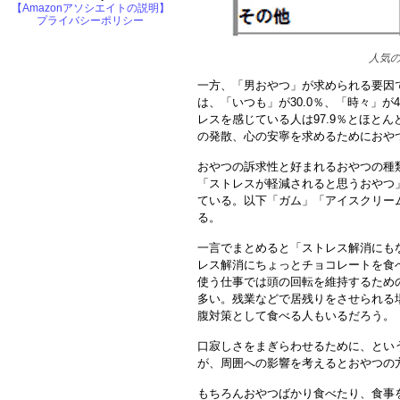
【Amazonアソシエイトの説明】
プライバシーポリシー
人気
一方、「男おやつ」が求められる要因
は、「いつも」が30.0％、「時々」が4
レスを感じている人は97.9％とほと
の発散、心の安寧を求めるためにおや
おやつの訴求性と好まれるおやつの種
「ストレスが軽減されると思うおやつ
ている。以下「ガム」「アイスクリー
る。
一言でまとめると「ストレス解消にも
レス解消にちょっとチョコレートを食
使う仕事では頭の回転を維持するため
多い。残業などで居残りをさせられる
腹対策として食べる人もいるだろう。
口寂しさをまぎらわせるために、とい
が、周囲への影響を考えるとおやつの
もちろんおやつばかり食べたり、食事