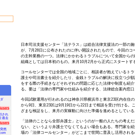
日本司法支援センター「法テラス」は総合法律支援法の一部の施
が、7月28日に公布されたのに伴い開設されたもので、今回のコ
の主幹業務の一つ。法律にかかわるトラブルについて全国からの
組織としては日本初のもの。来月10月2月から正式にスタートす
コールセンターでは全国の地域ごとに、相談者が抱えているトラ
護士や司法書士を紹介したり、金銭トラブルの解決に役立つ少額
をする際の手続きなどそれぞれの問題に応じた法律や制度も紹介
る。要は「法律の専門家や仕組みを紹介する、法律総合案内窓口
今回試験運用が行われるのは神奈川県横浜市と東京23区内在住の
ダ
項
から9日、東京23区は9月19日から22日まで相談を受け付ける
6users
ざまな検証をし、来月の実稼動に向けた準備を進めるとしている
割され
旧:過去
「法律のことなら全部弁護士」というのが一般の人たちの考えだ
4users
ない、というより弁護士でなくてもよい場合もある。専門家を紹
突然
場の「法律コールセンター」がどこまで世間に普及し活用される
com