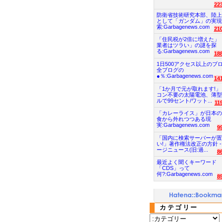
22
防衛省技術研究本部、陸上
として「ガンダム」の実現
索:Garbagenews.com
21
「住民税が2倍に増えた」
業者はツラい」の謎を探
る:Garbagenews.com
18
1日500アクセス以上のブ
全ブログの
●％:Garbagenews.com
14
「1か月で元が取れます!」
コン不要の太陽電池、薄型
ルで99セント/ワット...
11
「カレーライス」が日本の
食から外れつつある現
実:Garbagenews.com
9
「国内に検索サーバーが置
い!」著作権法改正の方針 -
ージニュース(旧:過...
8
最近よく聞くキーワード
「CDS」って
何?:Garbagenews.com
8
カテゴリー