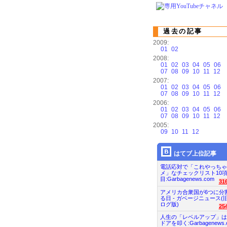
過去の記事
2009:
01
02
2008:
01
02
03
04
05
06
07
08
09
10
11
12
2007:
01
02
03
04
05
06
07
08
09
10
11
12
2006:
01
02
03
04
05
06
07
08
09
10
11
12
2005:
09
10
11
12
はてブ上位記事
電話応対で「これやっちゃ
メ」なチェックリスト10
目:Garbagenews.com
31
アメリカ合衆国が6つに分
る日 - ガベージニュース(
ログ版)
25
人生の「レベルアップ」は
ドアを叩く:Garbagenews.