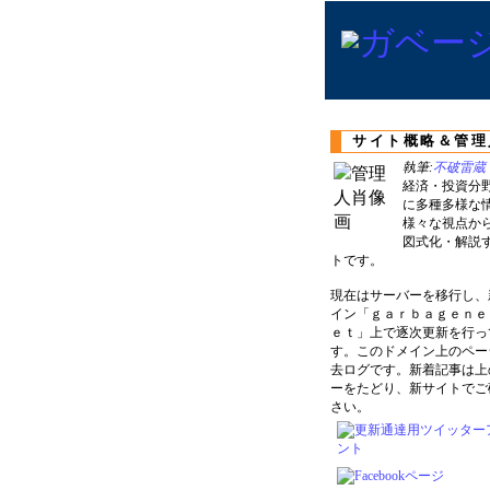
サイト概略＆管理
執筆:
不破雷蔵
経済・投資分
に多種多様な
様々な視点か
図式化・解説
トです。
現在はサーバーを移行し、
イン「ｇａｒｂａｇｅｎｅ
ｅｔ」上で逐次更新を行っ
す。このドメイン上のペー
去ログです。新着記事は上
ーをたどり、新サイトでご
さい。