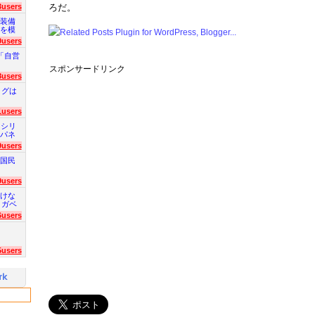
3users
ろだ。
装備
を模
0users
「自営
スポンサードリンク
8users
ログは
1users
 シリ
パネ
9users
国民
9users
けな
 ガベ
6users
5users