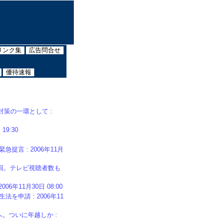
リンク集
広告問合せ
優待速報
対策の一環として :
9:30
言 : 2006年11月
0万回。テレビ視聴者数も
年11月30日 08:00
申請 : 2006年11
長へ。ついに年越しか :