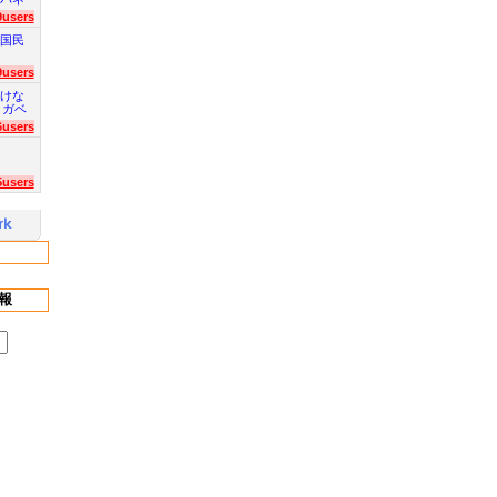
9users
国民
9users
けな
 ガベ
6users
5users
報