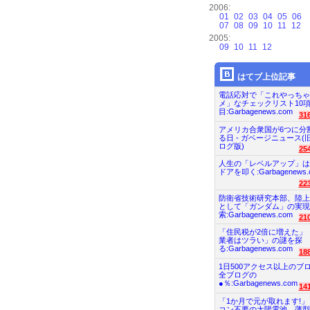
2006:
01
02
03
04
05
06
07
08
09
10
11
12
2005:
09
10
11
12
はてブ上位記事
電話応対で「これやっちゃ
メ」なチェックリスト10
目:Garbagenews.com
31
アメリカ合衆国が6つに分
る日 - ガベージニュース(
ログ版)
25
人生の「レベルアップ」は
ドアを叩く:Garbagenews.
22
防衛省技術研究本部、陸上
として「ガンダム」の実現
索:Garbagenews.com
21
「住民税が2倍に増えた」
業者はツラい」の謎を探
る:Garbagenews.com
18
1日500アクセス以上のブ
全ブログの
●％:Garbagenews.com
14
「1か月で元が取れます!」
コン不要の太陽電池、薄型