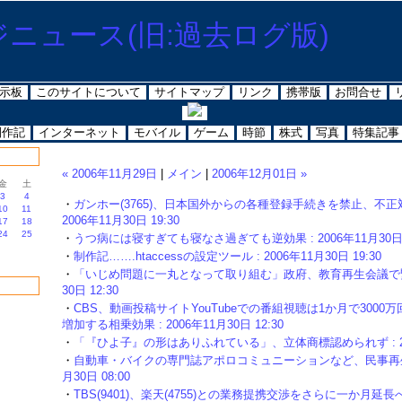
示板
このサイトについて
サイトマップ
リンク
携帯版
お問合せ
制作記
インターネット
モバイル
ゲーム
時節
株式
写真
特集記事
« 2006年11月29日
|
メイン
|
2006年12月01日 »
金
土
3
4
・
ガンホー(3765)、日本国外からの各種登録手続きを禁止、不正
10
11
2006年11月30日 19:30
17
18
24
25
・
うつ病には寝すぎても寝なさ過ぎても逆効果 : 2006年11月30日 1
・
制作記…….htaccessの設定ツール : 2006年11月30日 19:30
・
「いじめ問題に一丸となって取り組む」政府、教育再生会議で緊急提
30日 12:30
・
CBS、動画投稿サイトYouTubeでの番組視聴は1か月で300
増加する相乗効果 : 2006年11月30日 12:30
・
「『ひよ子』の形はありふれている」、立体商標認められず : 2006
・
自動車・バイクの専門誌アポロコミュニーションなど、民事再生法を
月30日 08:00
・
TBS(9401)、楽天(4755)との業務提携交渉をさらに一か月延