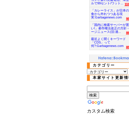
ルで99セント/ワット...
11
「カレーライス」が日本の
食から外れつつある現
実:Garbagenews.com
9
「国内に検索サーバーが置
い!」著作権法改正の方針 -
ージニュース(旧:過...
8
最近よく聞くキーワード
「CDS」って
何?:Garbagenews.com
8
カテゴリー
本家サイト更新情
カスタム検索