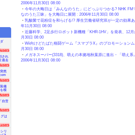
2006年11月30日 08:00
・
今年の大晦日は「みんなのうた」にどっぷりつかる? NHK F
なのうた三昧」を大晦日に展開 : 2006年11月30日 08:00
・
乳酸菌で花粉症を和らげる!? 厚生労働省研究班が一定の効果ありと
年11月30日 08:00
・
近藤科学、2足歩行ロボット新機種「KHR-1HV」を発表、12月から
月30日 08:00
ダ
・
Wii向けどたばた格闘ゲーム『スマブラX』のプロモーションムービー
項
月30日 08:00
6users
・
メガネスーパー(3318)、萌えの本拠地秋葉原に進出・「萌え系
割され
2006年11月30日 08:00
旧:過去
4users
突然
com
3users
装備
を模
0users
「自営
8users
ログは
1users
 シリ
パネ