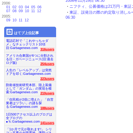
2006年11月29日 06:30
2006:
・
ニフティ、公募価格は21万円・東証ニ部上場
01
02
03
04
05
06
07
08
09
10
11
12
・
東証、誤発注の際の約定取り消しルールを
2005:
06:30
09
10
11
12
はてブ上位記事
電話応対で「これやっちゃダ
メ」なチェックリスト10項
目:Garbagenews.com
316users
アメリカ合衆国が6つに分割され
る日 - ガベージニュース(旧:過去
ログ版)
254users
人生の「レベルアップ」は突然
ドアを叩く:Garbagenews.com
223users
防衛省技術研究本部、陸上装備
として「ガンダム」の実現を模
索:Garbagenews.com
210users
「住民税が2倍に増えた」「自営
業者はツラい」の謎を探
る:Garbagenews.com
188users
1日500アクセス以上のブログは
全ブログの
●％:Garbagenews.com
141users
「1か月で元が取れます!」 シリ
コン不要の太陽電池、薄型パネ