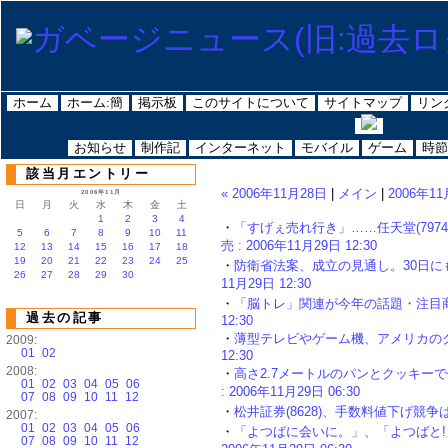
ホーム
ホーム:簡
掲示板
このサイトについて
サイトマップ
リン
お知らせ
制作記
インターネット
モバイル
ゲーム
時節
該当月エントリー
« 2006年11月28日
|
メイン
|
2006年11
2006年11月
日
月
火
水
木
金
土
1
2
3
4
・
「すげぇ売れ行き」……任天堂(7974
5
6
7
8
9
10
11
売 : 2006年11月29日 12:30
12
13
14
15
16
17
18
19
20
21
22
23
24
25
・
防衛省法案、成立の見通し。30日にも
26
27
28
29
30
11月29日 12:30
・
「脳トレ」関連が今年の話題・注目商品トッ
過去の記事
12:30
・
薄型テレビやゲーム機、アメリカのクリス
2009:
01
02
12:30
2008:
・
高さ2.7メートルのパンとクッキー
01
02
03
04
05
06
: 2006年11月29日 06:30
07
08
09
10
11
12
・
松井証券(8628)、手数料値下げ競争は「
2007:
01
02
03
04
05
06
・
「よつばに会いに。」、「よつばと!」
07
08
09
10
11
12