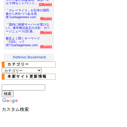
ルで99セント/ワット...
119users
「カレーライス」が日本の国民
食から外れつつある現
実:Garbagenews.com
99users
「国内に検索サーバーが置けな
い!」著作権法改正の方針 - ガベ
ージニュース(旧:過...
86users
最近よく聞くキーワード
「CDS」って
何?:Garbagenews.com
85users
カテゴリー
本家サイト更新情報
カスタム検索