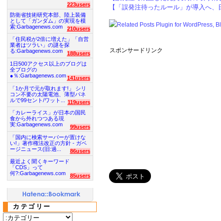
223users
【「誤発注待ったルール」が導入へ、
防衛省技術研究本部、陸上装備
として「ガンダム」の実現を模
索:Garbagenews.com
210users
「住民税が2倍に増えた」「自営
業者はツラい」の謎を探
スポンサードリンク
る:Garbagenews.com
188users
1日500アクセス以上のブログは
全ブログの
●％:Garbagenews.com
141users
「1か月で元が取れます!」 シリ
コン不要の太陽電池、薄型パネ
ルで99セント/ワット...
119users
「カレーライス」が日本の国民
食から外れつつある現
実:Garbagenews.com
99users
「国内に検索サーバーが置けな
い!」著作権法改正の方針 - ガベ
ージニュース(旧:過...
86users
最近よく聞くキーワード
「CDS」って
何?:Garbagenews.com
85users
カテゴリー