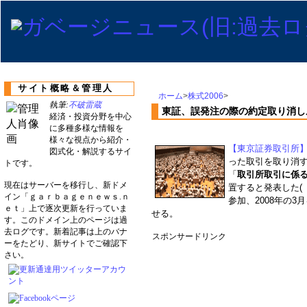
サイト概略＆管理人
ホーム
>
株式2006
>
執筆:
不破雷蔵
東証、誤発注の際の約定取り消し
経済・投資分野を中心
に多種多様な情報を
様々な視点から紹介・
【東京証券取引所
図式化・解説するサイ
った取引を取り消
トです。
「
取引所取引に係
現在はサーバーを移行し、新ドメ
置すると発表した(
イン「ｇａｒｂａｇｅｎｅｗｓ.ｎ
参加、2008年の
ｅｔ」上で逐次更新を行っていま
せる。
す。このドメイン上のページは過
去ログです。新着記事は上のバナ
スポンサードリンク
ーをたどり、新サイトでご確認下
さい。