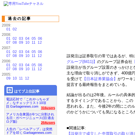
過去の記事
2009:
01
02
2008:
01
02
03
04
05
06
07
08
09
10
11
12
2007:
01
02
03
04
05
06
07
08
09
10
11
12
誤発注は証券取引の常ではあるが、特に2
2006:
グループ(8411)】
のグループ証券会社
01
02
03
04
05
06
誤発注が当グループ設置のきっかけと
07
08
09
10
11
12
主な理由で取り消しができず、400億
2005:
09
10
11
12
を受けて
【日本証券業協会】
がワーキ
提言する最終報告をまとめている。
はてブ上位記事
結論が出るのは2年後。ルールの具体
電話応対で「これやっちゃダ
するタイミングであることから、この
メ」なチェックリスト10項
思われる。また、今後2年の間にこの
目:Garbagenews.com
316users
のかどうかについても気になるところ
アメリカ合衆国が6つに分割され
る日 - ガベージニュース(旧:過去
ログ版)
254users
■関連記事:
人生の「レベルアップ」は突然
ドアを叩く:Garbagenews.com
【誤発注で成立した売買取引の取り消