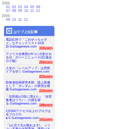
2006:
01
02
03
04
05
06
07
08
09
10
11
12
2005:
09
10
11
12
はてブ上位記事
電話応対で「これやっちゃダ
メ」なチェックリスト10項
目:Garbagenews.com
316users
アメリカ合衆国が6つに分割され
る日 - ガベージニュース(旧:過去
ログ版)
254users
人生の「レベルアップ」は突然
ドアを叩く:Garbagenews.com
223users
防衛省技術研究本部、陸上装備
として「ガンダム」の実現を模
索:Garbagenews.com
210users
「住民税が2倍に増えた」「自営
業者はツラい」の謎を探
る:Garbagenews.com
188users
1日500アクセス以上のブログは
全ブログの
●％:Garbagenews.com
141users
「1か月で元が取れます!」 シリ
コン不要の太陽電池、薄型パネ