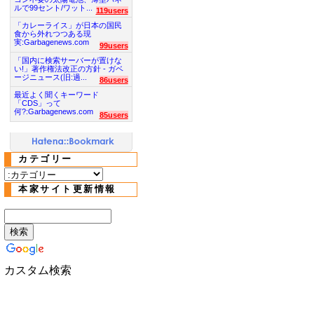
ルで99セント/ワット...
119users
「カレーライス」が日本の国民
食から外れつつある現
実:Garbagenews.com
99users
「国内に検索サーバーが置けな
い!」著作権法改正の方針 - ガベ
ージニュース(旧:過...
86users
最近よく聞くキーワード
「CDS」って
何?:Garbagenews.com
85users
カテゴリー
本家サイト更新情報
カスタム検索