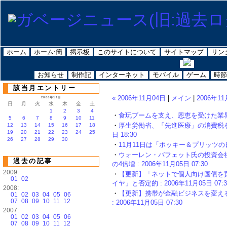
ホーム
ホーム:簡
掲示板
このサイトについて
サイトマップ
リン
お知らせ
制作記
インターネット
モバイル
ゲーム
時節
該当月エントリー
« 2006年11月04日
|
メイン
|
2006年11
2006年11月
日
月
火
水
木
金
土
1
2
3
4
・
食玩ブームを支え、恩恵を受けた業界……鉄
5
6
7
8
9
10
11
・
厚生労働省、「先進医療」の消費税を非
12
13
14
15
16
17
18
19
20
21
22
23
24
25
日 18:30
26
27
28
29
30
・
11月11日は「ポッキー＆プリッツの日」 :
・
ウォーレン・バフェット氏の投資会社
過去の記事
の4倍増 : 2006年11月05日 07:30
2009:
・
【更新】「ネットで個人向け国債を
01
02
イヤ」と否定的 : 2006年11月05日 07:3
2008:
・
【更新】携帯が金融ビジネスを変える
01
02
03
04
05
06
07
08
09
10
11
12
: 2006年11月05日 07:30
2007:
01
02
03
04
05
06
07
08
09
10
11
12