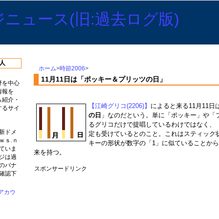
人
ホーム
>
時節2006
>
11月11日は「ポッキー＆プリッツの日」
野を中心
情報を
ら紹介・
【江崎グリコ(2206)】
によると来る11月11日
するサイ
の日
」なのだという。単に「ポッキー」や「
るグリコだけで提唱しているわけではなく、
新ドメ
定も受けているとのこと。これはスティック
ｗｓ.ｎ
キーの形状が数字の「1」に似ていることか
ていま
来を持つ。
ジは過
のバナ
スポンサードリンク
確認下