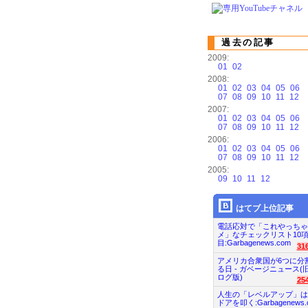
過去の記事
2009:
01
02
2008:
01
02
03
04
05
06
07
08
09
10
11
12
2007:
01
02
03
04
05
06
07
08
09
10
11
12
2006:
01
02
03
04
05
06
07
08
09
10
11
12
2005:
09
10
11
12
はてブ上位記事
電話応対で「これやっちゃ
メ」なチェックリスト10
目:Garbagenews.com
31
アメリカ合衆国が6つに分
る日 - ガベージニュース(
ログ版)
25
人生の「レベルアップ」は
ドアを叩く:Garbagenews.