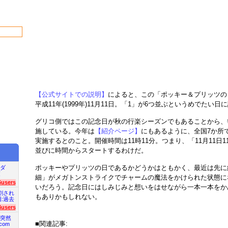
【公式サイトでの説明】
によると、この「ポッキー＆プリッツの
平成11年(1999年)11月11日。「1」が6つ並ぶというめでたい日
グリコ側ではこの記念日が秋の行楽シーズンでもあることから、
施している。今年は
【紹介ページ】
にもあるように、全国7か所
実施するとのこと。開催時間は11時11分。つまり、「11月11日1
並びに時間からスタートするわけだ。
ポッキーやプリッツの日であるかどうかはともかく、最近は先に
ダ
項
細」がメガトンストライクでチャームの魔法をかけられた状態に
6users
いだろう。記念日にはしみじみと想いをはせながら一本一本をか
割され
もありかもしれない。
旧:過去
4users
突然
■関連記事:
com