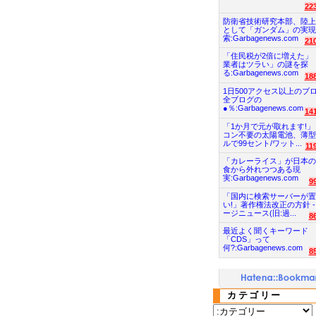
22
防衛省技術研究本部、陸上
として「ガンダム」の実現
索:Garbagenews.com
21
「住民税が2倍に増えた」
業者はツラい」の謎を探
る:Garbagenews.com
18
1日500アクセス以上のブ
全ブログの
●％:Garbagenews.com
14
「1か月で元が取れます!」
コン不要の太陽電池、薄型
ルで99セント/ワット...
11
「カレーライス」が日本の
食から外れつつある現
実:Garbagenews.com
9
「国内に検索サーバーが置
い!」著作権法改正の方針 -
ージニュース(旧:過...
8
最近よく聞くキーワード
「CDS」って
何?:Garbagenews.com
8
カテゴリー