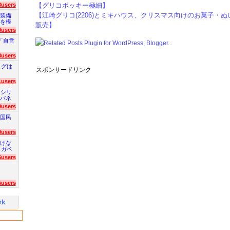
3users
【グリコポッキー極細】
【江崎グリコ(2206)とミキハウス、クリスマス向けのお菓子・
装備
を模
販売】
0users
「自営
8users
ログは
スポンサードリンク
1users
 シリ
パネ
9users
国民
9users
けな
 ガベ
6users
5users