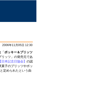
2006年11月05日 12:30
は「
ポッキー＆プリッツ
プリッツ」の発売元であ
【日本記念日協会】
の認
状菓子のプリッツやポッ
らと定められたという由