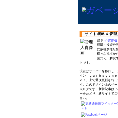
サイト概略＆管理
執筆:
不破雷蔵
経済・投資分
に多種多様な
様々な視点か
図式化・解説
トです。
現在はサーバーを移行し、
イン「ｇａｒｂａｇｅｎｅ
ｅｔ」上で逐次更新を行っ
す。このドメイン上のペー
去ログです。新着記事は上
ーをたどり、新サイトでご
さい。