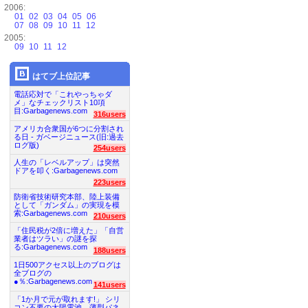
2006:
01
02
03
04
05
06
07
08
09
10
11
12
2005:
09
10
11
12
はてブ上位記事
電話応対で「これやっちゃダ
メ」なチェックリスト10項
目:Garbagenews.com
316users
アメリカ合衆国が6つに分割され
る日 - ガベージニュース(旧:過去
ログ版)
254users
人生の「レベルアップ」は突然
ドアを叩く:Garbagenews.com
223users
防衛省技術研究本部、陸上装備
として「ガンダム」の実現を模
索:Garbagenews.com
210users
「住民税が2倍に増えた」「自営
業者はツラい」の謎を探
る:Garbagenews.com
188users
1日500アクセス以上のブログは
全ブログの
●％:Garbagenews.com
141users
「1か月で元が取れます!」 シリ
コン不要の太陽電池、薄型パネ