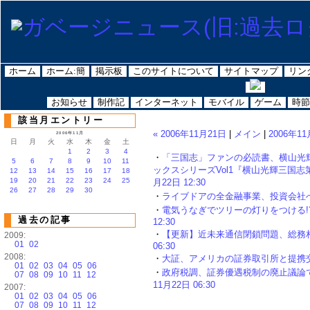
ホーム
ホーム:簡
掲示板
このサイトについて
サイトマップ
リン
お知らせ
制作記
インターネット
モバイル
ゲーム
時節
該当月エントリー
« 2006年11月21日
|
メイン
|
2006年11
2006年11月
日
月
火
水
木
金
土
1
2
3
4
・
「三国志」ファンの必読書、横山光
5
6
7
8
9
10
11
ックスシリーズVol1『横山光輝三国志第一
12
13
14
15
16
17
18
19
20
21
22
23
24
25
月22日 12:30
26
27
28
29
30
・
ライブドアの全金融事業、投資会社へ売却と
・
電気うなぎでツリーの灯りをつける!? 
過去の記事
12:30
・
【更新】近未来通信閉鎖問題、総務相「
2009:
01
02
06:30
2008:
・
大証、アメリカの証券取引所と提携交渉との報
01
02
03
04
05
06
・
政府税調、証券優遇税制の廃止議論で「
07
08
09
10
11
12
11月22日 06:30
2007:
01
02
03
04
05
06
07
08
09
10
11
12