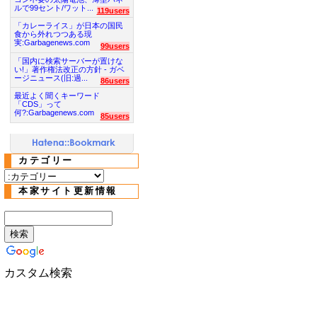
ルで99セント/ワット...
119users
「カレーライス」が日本の国民
食から外れつつある現
実:Garbagenews.com
99users
「国内に検索サーバーが置けな
い!」著作権法改正の方針 - ガベ
ージニュース(旧:過...
86users
最近よく聞くキーワード
「CDS」って
何?:Garbagenews.com
85users
カテゴリー
本家サイト更新情報
カスタム検索