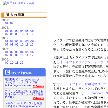
過去の記事
2009:
01
02
2008:
01
02
03
04
05
06
07
08
09
10
11
12
2007:
ライブドアでは金融部門はかつて営業
01
02
03
04
05
06
07
08
09
10
11
12
た。その根幹事業を丸ごと売却するこ
2006:
制」は姿かたちも無くなることになる
01
02
03
04
05
06
07
08
09
10
11
12
元記事によるとライブドアでは週内に
2005:
ある
【ライブドアフィナンシャルホール
09
10
11
12
決定を行う。売却額は170億円程度。
ドカード発行など金融事業会社7社を
はてブ上位記事
は金融事業から完全撤退することにな
電話応対で「これやっちゃダ
メ」なチェックリスト10項
すでに
【ライブドア、金融関連コーナー「li
目:Garbagenews.com
316users
も報じたように、サイトとしてのライブ
アメリカ合衆国が6つに分割され
である金融関連コーナー
【livedoor F
る日 - ガベージニュース(旧:過去
ログ版)
ている。またすでにご存知の通りライ
254users
れている。刑事罰が確定すれば証券取
人生の「レベルアップ」は突然
ドアを叩く:Garbagenews.com
保有できなくなる。このため金融部門