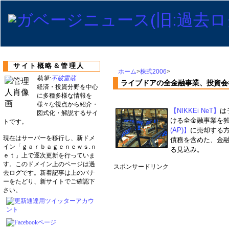
サイト概略＆管理人
ホーム
>
株式2006
>
執筆:
不破雷蔵
ライブドアの全金融事業、投資会
経済・投資分野を中心
に多種多様な情報を
様々な視点から紹介・
【NIKKEi NeT】
は
図式化・解説するサイ
ける全金融事業を
トです。
(AP)】
に売却する
現在はサーバーを移行し、新ドメ
債務を含めた、金融
イン「ｇａｒｂａｇｅｎｅｗｓ.ｎ
る見込み。
ｅｔ」上で逐次更新を行っていま
す。このドメイン上のページは過
スポンサードリンク
去ログです。新着記事は上のバナ
ーをたどり、新サイトでご確認下
さい。