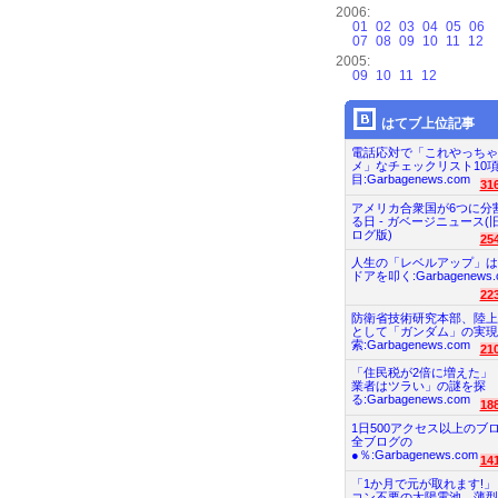
2006:
01
02
03
04
05
06
07
08
09
10
11
12
2005:
09
10
11
12
はてブ上位記事
電話応対で「これやっちゃ
メ」なチェックリスト10
目:Garbagenews.com
31
アメリカ合衆国が6つに分
る日 - ガベージニュース(
ログ版)
25
人生の「レベルアップ」は
ドアを叩く:Garbagenews.
22
防衛省技術研究本部、陸上
として「ガンダム」の実現
索:Garbagenews.com
21
「住民税が2倍に増えた」
業者はツラい」の謎を探
る:Garbagenews.com
18
1日500アクセス以上のブ
全ブログの
●％:Garbagenews.com
14
「1か月で元が取れます!」
コン不要の太陽電池、薄型