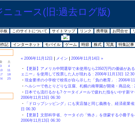
示板
このサイトについて
サイトマップ
リンク
携帯版
お問合せ
制作記
インターネット
モバイル
ゲーム
時節
株式
写真
特集記事
« 2006年11月12日
|
メイン
|
2006年11月14日 »
金
土
3
4
・
【更新】アメリカ中間選挙で未使用なら2350万円の価値があ
10
11
ェニー」を使用して投票した人が現れる : 2006年11月13日 12:30
17
18
24
25
・
現金要求の小学校で校長が自ら示した「負の教育」 : 2006年11月1
・
ヘルシーで色とりどりな豆腐、札幌の南華園が開発・商品化 : 2006
・
日本でも流行るかも? ケータイメールで疲れた指をいやす新マッ
2006年11月13日 06:30
・
「ドロップシッピング」にも実店舗と同じ義務を、経済産業省がメス 
日 06:30
・
【更新】文部科学省、ケータイの「怖さ」を啓蒙する小冊子を小
2006年11月13日 06:30