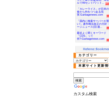
ルで99セント/ワット...
11
「カレーライス」が日本の
食から外れつつある現
実:Garbagenews.com
9
「国内に検索サーバーが置
い!」著作権法改正の方針 -
ージニュース(旧:過...
8
最近よく聞くキーワード
「CDS」って
何?:Garbagenews.com
8
カテゴリー
本家サイト更新情
カスタム検索