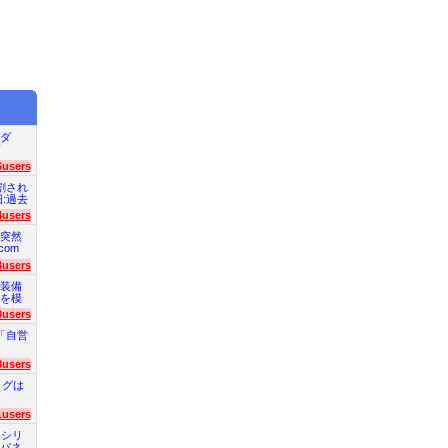
ダ
項
6users
割され
旧:過去
4users
突然
com
3users
装備
を模
0users
「自営
8users
ログは
1users
 シリ
パネ