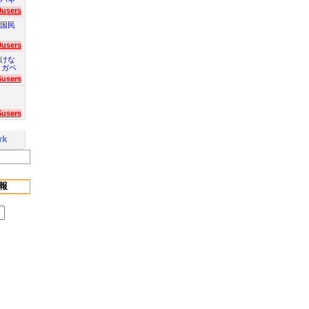
9users
国民
9users
けな
 ガベ
6users
5users
報