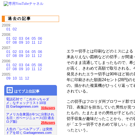
過去の記事
2009:
01
02
2008:
01
02
03
04
05
06
07
08
09
10
11
12
2007:
エラー切手とは印刷などのミスによる
01
02
03
04
05
06
07
08
09
10
11
12
来ありえない図柄などの切手」が間違
2006:
そのまま流通してしまったもので、希
01
02
03
04
05
06
が高く、きわめて高額で取引される。
07
08
09
10
11
12
発見されたエラー切手は90年ほど前の1
2005:
09
10
11
12
年に印刷された額面24セント(28円)の
の。描かれた複葉機がひっくり返って
されている。
はてブ上位記事
電話応対で「これやっちゃダ
この切手はフロリダ州ブロワード郡で1
メ」なチェックリスト10項
目:Garbagenews.com
7日、表集計を担当していた男性が見
316users
たもの。たまたまその男性が子どもの
アメリカ合衆国が6つに分割され
る日 - ガベージニュース(旧:過去
切手収集が趣味だったことから、その
ログ版)
254users
が「エラー切手できわめて珍しい」と
人生の「レベルアップ」は突然
ったという。
ドアを叩く:Garbagenews.com