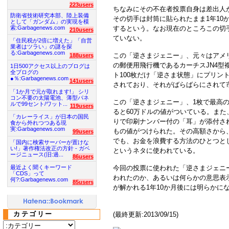
223users
ちなみにその不在者投票自身は差出人
防衛省技術研究本部、陸上装備
その切手は封筒に貼られたまま1年10
として「ガンダム」の実現を模
索:Garbagenews.com
するという。なお現在のところこの切
210users
ていない。
「住民税が2倍に増えた」「自営
業者はツラい」の謎を探
る:Garbagenews.com
この「逆さまジェニー」、元々はアメ
188users
の郵便用飛行機であるカーチスJN4型
1日500アクセス以上のブログは
全ブログの
ト100枚だけ「逆さま状態」にプリン
●％:Garbagenews.com
141users
されており、それがばらばらにされて
「1か月で元が取れます!」 シリ
コン不要の太陽電池、薄型パネ
この「逆さまジェニー」、1枚で最高の
ルで99セント/ワット...
119users
ると60万ドルの値がついている。また
「カレーライス」が日本の国民
りで印刷ナンバー付の「耳」が添付されて
食から外れつつある現
実:Garbagenews.com
もの値がつけられた。その高額さから
99users
でも、お金を浪費する方法のひとつと
「国内に検索サーバーが置けな
い!」著作権法改正の方針 - ガベ
というネタに使われている。
ージニュース(旧:過...
86users
今回の投票に使われた「逆さまジェニ
最近よく聞くキーワード
「CDS」って
われたのか、あるいは何らかの意思表
何?:Garbagenews.com
85users
が解かれる1年10か月後には明らかに
カテゴリー
(最終更新:2013/09/15)