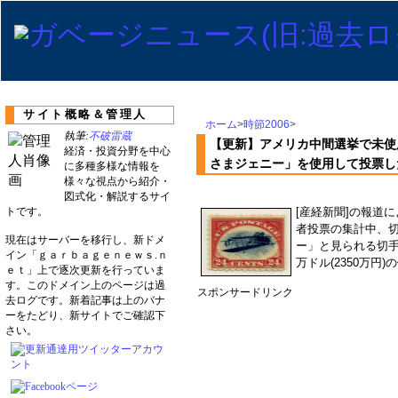
サイト概略＆管理人
ホーム
>
時節2006
>
執筆:
不破雷蔵
【更新】アメリカ中間選挙で未使
経済・投資分野を中心
さまジェニー」を使用して投票し
に多種多様な情報を
様々な視点から紹介・
図式化・解説するサイ
トです。
[産経新聞]の報道
者投票の集計中、
現在はサーバーを移行し、新ドメ
ー」と見られる切手
イン「ｇａｒｂａｇｅｎｅｗｓ.ｎ
万ドル(2350万円
ｅｔ」上で逐次更新を行っていま
す。このドメイン上のページは過
スポンサードリンク
去ログです。新着記事は上のバナ
ーをたどり、新サイトでご確認下
さい。