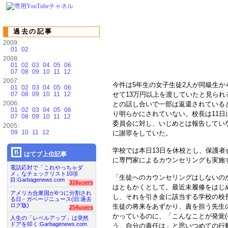
過去の記事
2009:
01
02
2008:
01
02
03
04
05
06
07
08
09
10
11
12
2007:
今件は5年生の女子生徒2人が同級生
01
02
03
04
05
06
07
08
09
10
11
12
せて13万円以上を渡していたと見ら
2006:
との話し合いで一部は返還されている
01
02
03
04
05
06
り明らかにされていない。校長は11
07
08
09
10
11
12
委員会に対し、いじめとは報告してい
2005:
09
10
11
12
に謝罪をしていた。
学校では本日13日を休校とし、保護
はてブ上位記事
に専門家によるカウンセリングも実施
電話応対で「これやっちゃダ
メ」なチェックリスト10項
「生徒へのカウンセリングはしないの
目:Garbagenews.com
316users
はともかくとして。最近未履修をはじ
アメリカ合衆国が6つに分割され
し、それを引き金に該当する学校の校
る日 - ガベージニュース(旧:過去
ログ版)
生徒の将来をあずかり、責を担う先生
254users
かっているのに、「こんなことが発覚(
人生の「レベルアップ」は突然
ドアを叩く:Garbagenews.com
う、自分の責任は」と思いつめての行