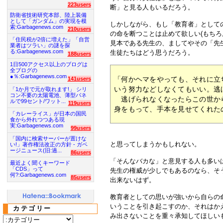
223users
断」と見る人もいるだろう。
防衛省技術研究本部、陸上装備
として「ガンダム」の実現を模
しかしながら、もし「教育者」として
索:Garbagenews.com
210users
の命を断つことは止めて欲しい(もちろ
「住民税が2倍に増えた」「自営
見本である先生の、ましてやその「先
業者はツラい」の謎を探
る:Garbagenews.com
生徒たちはどう思うだろう。
188users
1日500アクセス以上のブログは
全ブログの
●％:Garbagenews.com
「何かヘマをやっても、それに立
141users
いう努力などしなくてもいい。逃
「1か月で元が取れます!」 シリ
コン不要の太陽電池、薄型パネ
逃げられなくなったらこの世か
ルで99セント/ワット...
119users
身をもって、手本を見せてくれた
「カレーライス」が日本の国民
食から外れつつある現
実:Garbagenews.com
99users
「国内に検索サーバーが置けな
と思ってしまうかもしれない。
い!」著作権法改正の方針 - ガベ
ージニュース(旧:過...
86users
「そんなバカな」と意見する人も多い
最近よく聞くキーワード
「CDS」って
先生の権威が少しでもあるのなら、そ
何?:Garbagenews.com
85users
出来ないはず。
教育者としての思いが強いから自らの
いうことを引き起こすのか、それはか
カテゴリー
み出さないことを重々承知してほしい