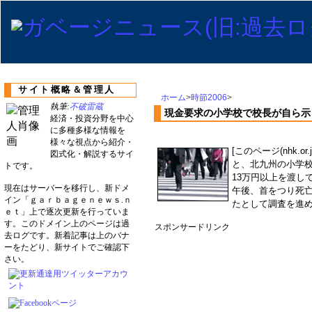
サイト概略＆管理人
ホーム
>
時節2006
>
執筆:
不破雷蔵
現金要求の小学校で校長が自ら示
経済・投資分野を中心
に多種多様な情報を
様々な視点から紹介・
[このページ(nhk.
図式化・解説するサイ
と、北九州の小学
トです。
13万円以上を渡し
現在はサーバーを移行し、新ドメ
午後、首をつり死
イン「ｇａｒｂａｇｅｎｅｗｓ.ｎ
たとして調査を進
ｅｔ」上で逐次更新を行っていま
す。このドメイン上のページは過
スポンサードリンク
去ログです。新着記事は上のバナ
ーをたどり、新サイトでご確認下
さい。