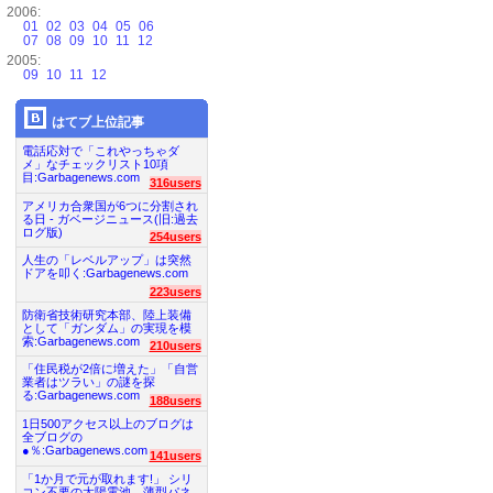
2006:
01
02
03
04
05
06
07
08
09
10
11
12
2005:
09
10
11
12
はてブ上位記事
電話応対で「これやっちゃダ
メ」なチェックリスト10項
目:Garbagenews.com
316users
アメリカ合衆国が6つに分割され
る日 - ガベージニュース(旧:過去
ログ版)
254users
人生の「レベルアップ」は突然
ドアを叩く:Garbagenews.com
223users
防衛省技術研究本部、陸上装備
として「ガンダム」の実現を模
索:Garbagenews.com
210users
「住民税が2倍に増えた」「自営
業者はツラい」の謎を探
る:Garbagenews.com
188users
1日500アクセス以上のブログは
全ブログの
●％:Garbagenews.com
141users
「1か月で元が取れます!」 シリ
コン不要の太陽電池、薄型パネ