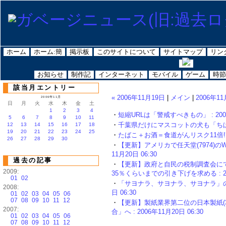
ホーム
ホーム:簡
掲示板
このサイトについて
サイトマップ
リン
お知らせ
制作記
インターネット
モバイル
ゲーム
時節
該当月エントリー
« 2006年11月19日
|
メイン
|
2006年11
2006年11月
日
月
火
水
木
金
土
1
2
3
4
・
短縮URLは「警戒すべきもの」 : 2006年
5
6
7
8
9
10
11
・
千葉県だけにマスコットの犬も「ちばけん」
12
13
14
15
16
17
18
19
20
21
22
23
24
25
・
たばこ＋お酒＝食道がんリスク11倍!? 東
26
27
28
29
30
・
【更新】アメリカで任天堂(7974)のW
11月20日 06:30
過去の記事
・
【更新】政府と自民の税制調査会に
2009:
35％くらいまでの引き下げを求める : 200
01
02
・
「サヨナラ、サヨナラ、サヨナラ」の淀川
2008:
日 06:30
01
02
03
04
05
06
07
08
09
10
11
12
・
【更新】製紙業界第二位の日本製紙(38
2007:
合」へ : 2006年11月20日 06:30
01
02
03
04
05
06
07
08
09
10
11
12