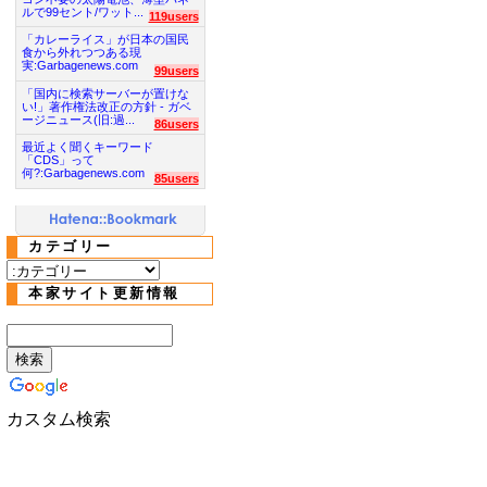
ルで99セント/ワット...
119users
「カレーライス」が日本の国民
食から外れつつある現
実:Garbagenews.com
99users
「国内に検索サーバーが置けな
い!」著作権法改正の方針 - ガベ
ージニュース(旧:過...
86users
最近よく聞くキーワード
「CDS」って
何?:Garbagenews.com
85users
カテゴリー
本家サイト更新情報
カスタム検索