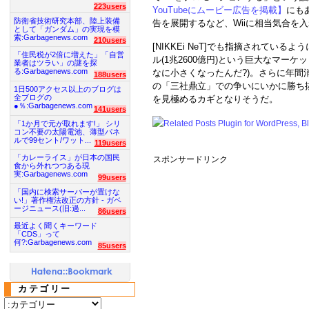
223users
YouTubeにムービー広告を掲載】
にも
防衛省技術研究本部、陸上装備
告を展開するなど、Wiiに相当気合を
として「ガンダム」の実現を模
索:Garbagenews.com
210users
[NIKKEi NeT]でも指摘されている
「住民税が2倍に増えた」「自営
ル(1兆2600億円)という巨大なマー
業者はツラい」の謎を探
る:Garbagenews.com
なに小さくなったんだ?)。さらに年間
188users
の「三社鼎立」での争いにいかに勝ち
1日500アクセス以上のブログは
全ブログの
を見極めるカギとなりそうだ。
●％:Garbagenews.com
141users
「1か月で元が取れます!」 シリ
コン不要の太陽電池、薄型パネ
ルで99セント/ワット...
119users
「カレーライス」が日本の国民
スポンサードリンク
食から外れつつある現
実:Garbagenews.com
99users
「国内に検索サーバーが置けな
い!」著作権法改正の方針 - ガベ
ージニュース(旧:過...
86users
最近よく聞くキーワード
「CDS」って
何?:Garbagenews.com
85users
カテゴリー