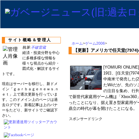
サイト概略＆管理人
ホーム
>
ゲーム2006
>
執筆:
不破雷蔵
【更新】アメリカで任天堂(7974
経済・投資分野を中心
に多種多様な情報を
様々な視点から紹介・
[YOMIURI ON
図式化・解説するサイ
19日、[任天堂(7
トです。
中南米で発売した(2
現在はサーバーを移行し、新ドメ
たWiiだが、先の
イン「ｇａｒｂａｇｅｎｅｗｓ.ｎ
の注目を集め、行列
ｅｔ」上で逐次更新を行っていま
で新世代家庭用ゲーム機は「Xbox36
す。このドメイン上のページは過
ったことになり、据え置き型家庭用ゲ
去ログです。新着記事は上のバナ
鼎立の時代が幕を開けたことになる。
ーをたどり、新サイトでご確認下
さい。
スポンサードリンク