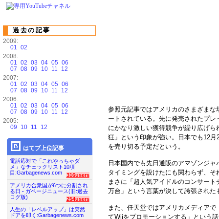
過去の記事
2009:
01
02
2008:
01
02
03
04
05
06
07
08
09
10
11
12
2007:
01
02
03
04
05
06
07
08
09
10
11
12
2006:
01
02
03
04
05
06
参照元記事ではアメリカのさまざまな場
07
08
09
10
11
12
ートされている。先に発売されたプレ
2005:
09
10
11
12
にかなり激しい獲得競争が繰り広げられ
狂」という印象が強い。日本でも12月2
を売り切る予定だという。
はてブ上位記事
電話応対で「これやっちゃダ
日本国内でも先日通販のアマゾンジャ
メ」なチェックリスト10項
タイミングを設けたにも関わらず、そ
目:Garbagenews.com
316users
まさに「超人気アイドルのコンサートチ
アメリカ合衆国が6つに分割され
万台」という言葉が決して誇張された
る日 - ガベージニュース(旧:過去
ログ版)
254users
また、任天堂ではアメリカメディアで「
人生の「レベルアップ」は突然
ドアを叩く:Garbagenews.com
てWiiをプロモーションする」という