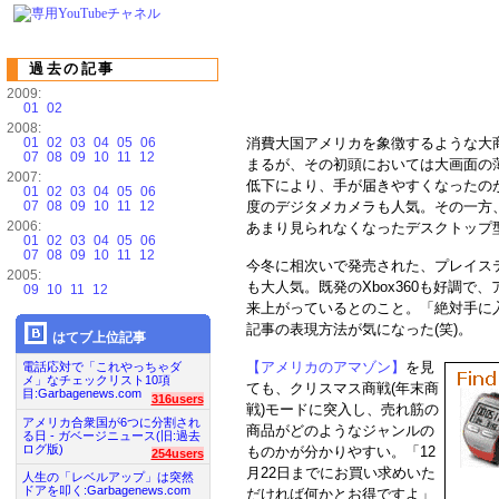
過去の記事
2009:
01
02
2008:
01
02
03
04
05
06
消費大国アメリカを象徴するような大
07
08
09
10
11
12
まるが、その初頭においては大画面の
2007:
低下により、手が届きやすくなったの
01
02
03
04
05
06
07
08
09
10
11
12
度のデジタメカメラも人気。その一方
2006:
あまり見られなくなったデスクトップ
01
02
03
04
05
06
07
08
09
10
11
12
今冬に相次いで発売された、プレイステ
2005:
も大人気。既発のXbox360も好調
09
10
11
12
来上がっているとのこと。「絶対手に
記事の表現方法が気になった(笑)。
はてブ上位記事
【アメリカのアマゾン】
を見
電話応対で「これやっちゃダ
メ」なチェックリスト10項
ても、クリスマス商戦(年末商
目:Garbagenews.com
316users
戦)モードに突入し、売れ筋の
アメリカ合衆国が6つに分割され
商品がどのようなジャンルの
る日 - ガベージニュース(旧:過去
ログ版)
ものかが分かりやすい。「12
254users
月22日までにお買い求めいた
人生の「レベルアップ」は突然
ドアを叩く:Garbagenews.com
だければ何かとお得ですよ」