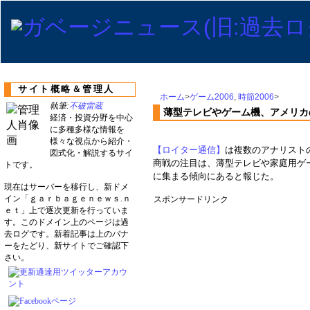
サイト概略＆管理人
ホーム
>
ゲーム2006
,
時節2006
>
執筆:
不破雷蔵
薄型テレビやゲーム機、アメリカ
経済・投資分野を中心
に多種多様な情報を
様々な視点から紹介・
【ロイター通信】
は複数のアナリスト
図式化・解説するサイ
商戦の注目は、薄型テレビや家庭用ゲ
トです。
に集まる傾向にあると報じた。
現在はサーバーを移行し、新ドメ
イン「ｇａｒｂａｇｅｎｅｗｓ.ｎ
スポンサードリンク
ｅｔ」上で逐次更新を行っていま
す。このドメイン上のページは過
去ログです。新着記事は上のバナ
ーをたどり、新サイトでご確認下
さい。