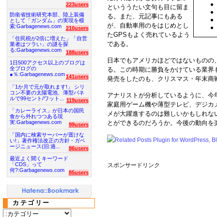
223users
といううたい文句も目に留ま
防衛省技術研究本部、陸上装備
る。また、元記事にもある
として「ガンダム」の実現を模
が、自動車用のをはじめとし
索:Garbagenews.com
210users
たGPSもよく売れているよう
「住民税が2倍に増えた」「自営
である。
業者はツラい」の謎を探
る:Garbagenews.com
188users
日本でもアメリカほどではないものの
1日500アクセス以上のブログは
全ブログの
る。この時期に勝負をかけている業界
●％:Garbagenews.com
141users
発売をしたのも、クリスマス・年末商
「1か月で元が取れます!」 シリ
コン不要の太陽電池、薄型パネ
アナリストが分析しているように、今
ルで99セント/ワット...
119users
家庭用ゲーム機や薄型テレビ、デジカ
「カレーライス」が日本の国民
メが大躍進するのは難しいかもしれな
食から外れつつある現
とができるのだろうか。今後の動向を
実:Garbagenews.com
99users
「国内に検索サーバーが置けな
い!」著作権法改正の方針 - ガベ
ージニュース(旧:過...
86users
最近よく聞くキーワード
「CDS」って
スポンサードリンク
何?:Garbagenews.com
85users
カテゴリー