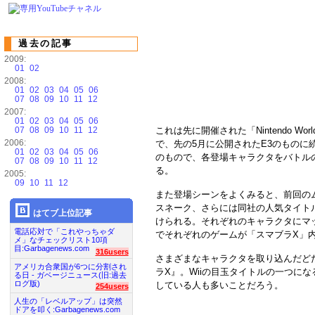
過去の記事
2009:
01
02
2008:
01
02
03
04
05
06
07
08
09
10
11
12
2007:
01
02
03
04
05
06
07
08
09
10
11
12
これは先に開催された「Nintendo Wor
2006:
で、先の5月に公開されたE3のものに
01
02
03
04
05
06
のもので、各登場キャラクタをバトル
07
08
09
10
11
12
る。
2005:
09
10
11
12
また登場シーンをよくみると、前回の
スネーク、さらには同社の人気タイト
はてブ上位記事
けられる。それぞれのキャラクタにマ
電話応対で「これやっちゃダ
でそれぞれのゲームが「スマブラX」
メ」なチェックリスト10項
目:Garbagenews.com
316users
さまざまなキャラクタを取り込んだど
アメリカ合衆国が6つに分割され
ラX』。Wiiの目玉タイトルの一つに
る日 - ガベージニュース(旧:過去
ログ版)
している人も多いことだろう。
254users
人生の「レベルアップ」は突然
ドアを叩く:Garbagenews.com