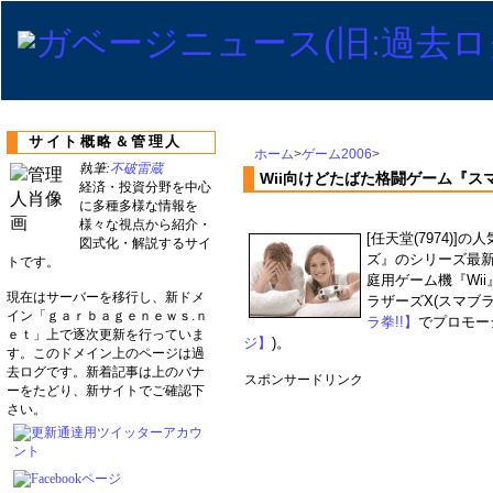
サイト概略＆管理人
ホーム
>
ゲーム2006
>
執筆:
不破雷蔵
Wii向けどたばた格闘ゲーム『
経済・投資分野を中心
に多種多様な情報を
様々な視点から紹介・
[任天堂(7974)
図式化・解説するサイ
ズ』のシリーズ最新
トです。
庭用ゲーム機『Wi
現在はサーバーを移行し、新ドメ
ラザーズX(スマブ
イン「ｇａｒｂａｇｅｎｅｗｓ.ｎ
ラ拳!!】
でプロモー
ｅｔ」上で逐次更新を行っていま
ジ】
)。
す。このドメイン上のページは過
去ログです。新着記事は上のバナ
スポンサードリンク
ーをたどり、新サイトでご確認下
さい。