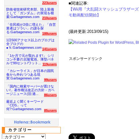
223users
■関連記事:
【Wii用『大乱闘スマッシュブラザーズ
防衛省技術研究本部、陸上装備
として「ガンダム」の実現を模
モ動画配信開始】
索:Garbagenews.com
210users
「住民税が2倍に増えた」「自営
業者はツラい」の謎を探
(最終更新:2013/09/15)
る:Garbagenews.com
188users
1日500アクセス以上のブログは
全ブログの
●％:Garbagenews.com
141users
「1か月で元が取れます!」 シリ
スポンサードリンク
コン不要の太陽電池、薄型パネ
ルで99セント/ワット...
119users
「カレーライス」が日本の国民
食から外れつつある現
実:Garbagenews.com
99users
「国内に検索サーバーが置けな
い!」著作権法改正の方針 - ガベ
ージニュース(旧:過...
86users
最近よく聞くキーワード
「CDS」って
何?:Garbagenews.com
85users
カテゴリー