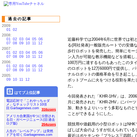
過去の記事
2009:
01
02
2008:
01
02
03
04
05
06
近藤科学では2004年6月に世界では初
07
08
09
10
11
12
る(同社発表)一般販売ルートでの安価な
2007:
歩行ロボットを発売した。簡単にモー
01
02
03
04
05
06
07
08
09
10
11
12
ン入力が可能な教示機能などを搭載し
2006:
100万円に達するものもあったこのタ
01
02
03
04
05
06
のロボットを12万6000円で提供し、
07
08
09
10
11
12
ナルロボットの価格革命を引き起こし
2005:
09
10
11
12
ボットブームに火をつける役割を果た
た。
はてブ上位記事
今回発表された「KHR-1HV」は、2006
電話応対で「これやっちゃダ
月に発売された「KHR-2HV」にパー
メ」なチェックリスト10項
加、動きをよりいっそう多彩なものと
目:Garbagenews.com
316users
ことができるようにした。
アメリカ合衆国が6つに分割され
る日 - ガベージニュース(旧:過去
ログ版)
競技用や遊戯用の小型ロボットはNHK
254users
ばしば大会のようすが伝えられている
人生の「レベルアップ」は突然
ドアを叩く:Garbagenews.com
最近はポケモンや『プラレス三四郎』(