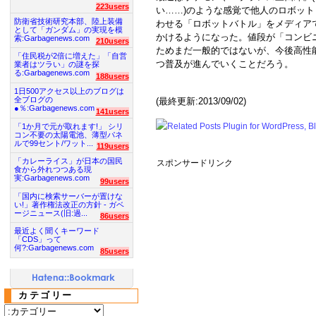
223users
い……)のような感覚で他人のロボット
防衛省技術研究本部、陸上装備
わせる「ロボットバトル」をメディア
として「ガンダム」の実現を模
かけるようになった。値段が「コンビ
索:Garbagenews.com
210users
ためまだ一般的ではないが、今後高性
「住民税が2倍に増えた」「自営
つ普及が進んでいくことだろう。
業者はツラい」の謎を探
る:Garbagenews.com
188users
1日500アクセス以上のブログは
全ブログの
(最終更新:2013/09/02)
●％:Garbagenews.com
141users
「1か月で元が取れます!」 シリ
コン不要の太陽電池、薄型パネ
ルで99セント/ワット...
119users
「カレーライス」が日本の国民
スポンサードリンク
食から外れつつある現
実:Garbagenews.com
99users
「国内に検索サーバーが置けな
い!」著作権法改正の方針 - ガベ
ージニュース(旧:過...
86users
最近よく聞くキーワード
「CDS」って
何?:Garbagenews.com
85users
カテゴリー