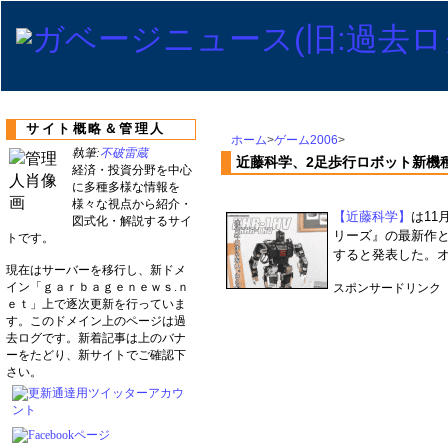
サイト概略＆管理人
ホーム
>
ゲーム2006
>
執筆:
不破雷蔵
近藤科学、2足歩行ロボット新機種
経済・投資分野を中心
に多種多様な情報を
様々な視点から紹介・
【近藤科学】
は11
図式化・解説するサイ
リーズ』の最新作
トです。
すると発表した。オー
現在はサーバーを移行し、新ドメ
イン「ｇａｒｂａｇｅｎｅｗｓ.ｎ
スポンサードリンク
ｅｔ」上で逐次更新を行っていま
す。このドメイン上のページは過
去ログです。新着記事は上のバナ
ーをたどり、新サイトでご確認下
さい。