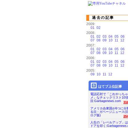
過去の記事
2009:
01
02
2008:
01
02
03
04
05
06
07
08
09
10
11
12
2007:
01
02
03
04
05
06
07
08
09
10
11
12
2006:
01
02
03
04
05
06
07
08
09
10
11
12
2005:
09
10
11
12
はてブ上位記事
電話応対で「これやっちゃ
メ」なチェックリスト10
目:Garbagenews.com
31
アメリカ合衆国が6つに分
る日 - ガベージニュース(
ログ版)
25
人生の「レベルアップ」は
ドアを叩く:Garbagenews.