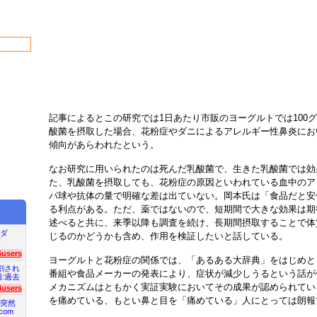
記事によるとこの研究では1日あたり市販のヨーグルトでは100
酸菌を摂取した場合、花粉症やダニによるアレルギー性鼻炎にお
傾向があらわれたという。
なお研究に用いられたのは死んだ乳酸菌で、生きた乳酸菌では効
た、乳酸菌を摂取しても、花粉症の原因といわれている血中のア
パ球や抗体の量で明確な差は出ていない。岡本氏は「食品だと安
る利点がある。ただ、薬ではないので、短期間で大きな効果は期
述べると共に、来季以降も調査を続け、長期間摂取することで体
ダ
じるのかどうかも含め、作用を検証したいと話している。
項
6users
ヨーグルトと花粉症の関係では、「あるある大辞典」をはじめと
割され
番組や食品メーカーの発表により、症状が減少しうるという話が
旧:過去
メカニズムはともかく実証実験においてその成果が認められてい
4users
を痛めている、もとい鼻と目を「痛めている」人にとっては朗報
突然
com