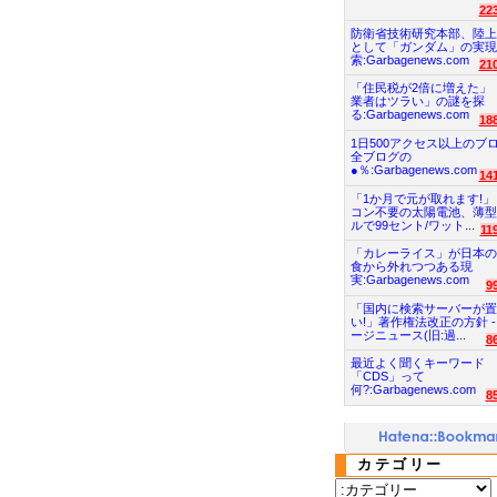
22
防衛省技術研究本部、陸上
として「ガンダム」の実現
索:Garbagenews.com
21
「住民税が2倍に増えた」
業者はツラい」の謎を探
る:Garbagenews.com
18
1日500アクセス以上のブ
全ブログの
●％:Garbagenews.com
14
「1か月で元が取れます!」
コン不要の太陽電池、薄型
ルで99セント/ワット...
11
「カレーライス」が日本の
食から外れつつある現
実:Garbagenews.com
9
「国内に検索サーバーが置
い!」著作権法改正の方針 -
ージニュース(旧:過...
8
最近よく聞くキーワード
「CDS」って
何?:Garbagenews.com
8
カテゴリー