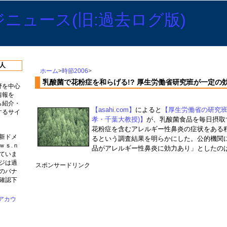
人
ホーム
>
時節2006
>
乳酸菌で花粉症を和らげる!? 厚生労働省研究班が一定の
野を中心
情報を
ら紹介・
【asahi.com】
によると
【厚生労働省の研究班
するサイ
孝・千葉大教授)】
が、乳酸菌食品を毎日摂取
花粉症を含むアレルギー性鼻炎の症状をある
新ドメ
るという調査結果を明らかにした。公的機関
ｗｓ.ｎ
品がアレルギー性鼻炎に効力あり」としたの
ていま
ジは過
スポンサードリンク
のバナ
確認下