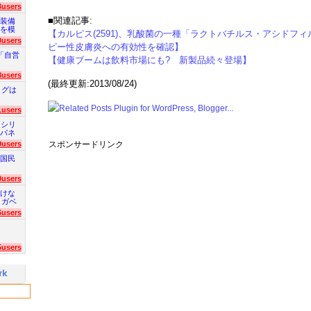
3users
■関連記事:
装備
を模
【カルピス(2591)、乳酸菌の一種「ラクトバチルス・アシドフィル
0users
ピー性皮膚炎への有効性を確認】
「自営
【健康ブームは飲料市場にも? 新製品続々登場】
8users
(最終更新:2013/08/24)
ログは
1users
 シリ
パネ
スポンサードリンク
9users
国民
9users
けな
 ガベ
6users
5users