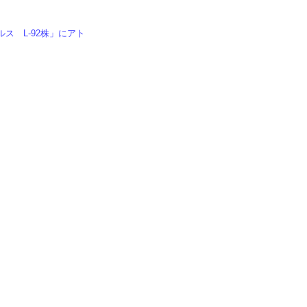
ス L-92株」にアト