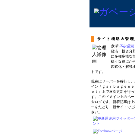
サイト概略＆管理
執筆:
不破雷蔵
経済・投資分
に多種多様な
様々な視点か
図式化・解説
トです。
現在はサーバーを移行し、
イン「ｇａｒｂａｇｅｎｅ
ｅｔ」上で逐次更新を行っ
す。このドメイン上のペー
去ログです。新着記事は上
ーをたどり、新サイトでご
さい。