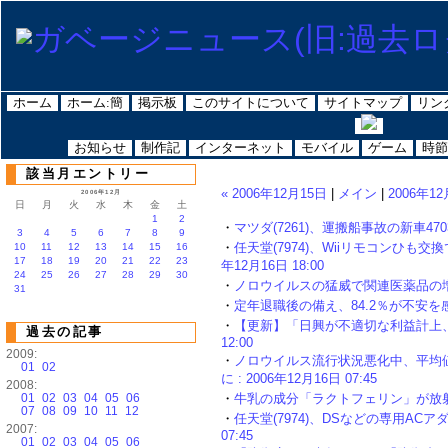
ホーム
ホーム:簡
掲示板
このサイトについて
サイトマップ
リン
お知らせ
制作記
インターネット
モバイル
ゲーム
時節
該当月エントリー
« 2006年12月15日
|
メイン
|
2006年12
2006年12月
日
月
火
水
木
金
土
1
2
・
マツダ(7261)、運搬船事故の新車4703台
3
4
5
6
7
8
9
・
任天堂(7974)、Wiiリモコンひも交
10
11
12
13
14
15
16
17
18
19
20
21
22
23
年12月16日 18:00
24
25
26
27
28
29
30
・
ノロウイルスの猛威で関連医薬品の増産体制
31
・
定年退職後の備え、84.2％が不安を感じる 
・
【更新】「日興が不適切な利益計上、課徴
過去の記事
12:00
2009:
・
ノロウイルス流行状況悪化中、平均値
01
02
に : 2006年12月16日 07:45
2008:
01
02
03
04
05
06
・
牛乳の成分「ラクトフェリン」が放射線障害
07
08
09
10
11
12
・
任天堂(7974)、DSなどの専用ACア
2007:
07:45
01
02
03
04
05
06