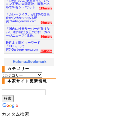
「1か月で元が取れます!」 シリ
コン不要の太陽電池、薄型パネ
ルで99セント/ワット...
119users
「カレーライス」が日本の国民
食から外れつつある現
実:Garbagenews.com
99users
「国内に検索サーバーが置けな
い!」著作権法改正の方針 - ガベ
ージニュース(旧:過...
86users
最近よく聞くキーワード
「CDS」って
何?:Garbagenews.com
85users
カテゴリー
本家サイト更新情報
カスタム検索