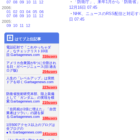
・
「防衛庁」、来年1月から「防衛省」へ
07
08
09
10
11
12
12月16日 07:45
2006:
01
02
03
04
05
06
・
NHK、ニュースのRSS配信と対応する
07
08
09
10
11
12
日 07:45
2005:
09
10
11
12
はてブ上位記事
電話応対で「これやっちゃダ
メ」なチェックリスト10項
目:Garbagenews.com
316users
アメリカ合衆国が6つに分割され
る日 - ガベージニュース(旧:過去
ログ版)
254users
人生の「レベルアップ」は突然
ドアを叩く:Garbagenews.com
223users
防衛省技術研究本部、陸上装備
として「ガンダム」の実現を模
索:Garbagenews.com
210users
「住民税が2倍に増えた」「自営
業者はツラい」の謎を探
る:Garbagenews.com
188users
1日500アクセス以上のブログは
全ブログの
●％:Garbagenews.com
141users