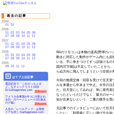
過去の記事
2009:
01
02
2008:
01
02
03
04
05
06
07
08
09
10
11
12
2007:
01
02
03
04
05
06
07
08
09
10
11
12
2006:
Wiiのリモコンは本物の道具(野球の
01
02
03
04
05
06
動きに対応した動作がゲーム内にも反
07
08
09
10
11
12
いる、手に巻きつけてすっぽ抜けるのを
2005:
09
10
11
12
国内37万個)は不足していたことから
らぬ方向に飛んでしまうという症状が
はてブ上位記事
今回の無償交換・回収を受けて任天堂で
電話応対で「これやっちゃダ
ルを来週から年末まで中止。今件の注
メ」なチェックリスト10項
た。任天堂にしてみれば、単に発売直
目:Garbagenews.com
316users
なったというだけでなく、最大のセー
アメリカ合衆国が6つに分割され
知が出来ないという、二重の痛手を受
る日 - ガベージニュース(旧:過去
ログ版)
254users
元記事でのインタビューにおいて任天
人生の「レベルアップ」は突然
ドアを叩く:Garbagenews.com
したい」「利用者に正しい遊び方を知