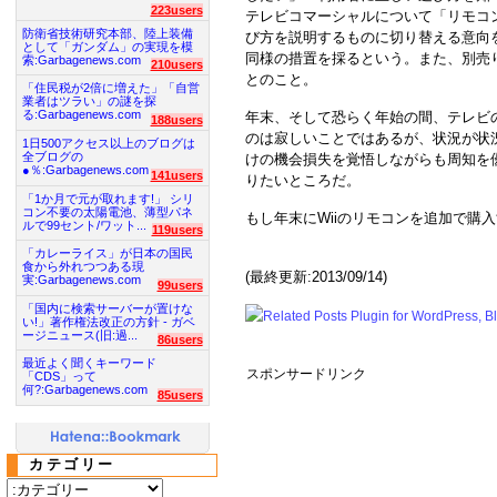
223users
テレビコマーシャルについて「リモコ
防衛省技術研究本部、陸上装備
び方を説明するものに切り替える意向
として「ガンダム」の実現を模
同様の措置を採るという。また、別売
索:Garbagenews.com
210users
とのこと。
「住民税が2倍に増えた」「自営
業者はツラい」の謎を探
る:Garbagenews.com
年末、そして恐らく年始の間、テレビの
188users
のは寂しいことではあるが、状況が状
1日500アクセス以上のブログは
全ブログの
けの機会損失を覚悟しながらも周知を
●％:Garbagenews.com
141users
りたいところだ。
「1か月で元が取れます!」 シリ
コン不要の太陽電池、薄型パネ
もし年末にWiiのリモコンを追加で購
ルで99セント/ワット...
119users
「カレーライス」が日本の国民
食から外れつつある現
(最終更新:2013/09/14)
実:Garbagenews.com
99users
「国内に検索サーバーが置けな
い!」著作権法改正の方針 - ガベ
ージニュース(旧:過...
86users
最近よく聞くキーワード
スポンサードリンク
「CDS」って
何?:Garbagenews.com
85users
カテゴリー