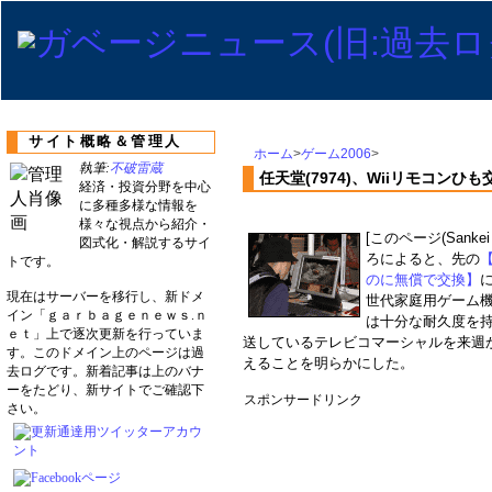
サイト概略＆管理人
ホーム
>
ゲーム2006
>
執筆:
不破雷蔵
任天堂(7974)、Wiiリモコン
経済・投資分野を中心
に多種多様な情報を
様々な視点から紹介・
[このページ(San
図式化・解説するサイ
ろによると、先の
【
トです。
のに無償で交換】
に
現在はサーバーを移行し、新ドメ
世代家庭用ゲーム機
イン「ｇａｒｂａｇｅｎｅｗｓ.ｎ
は十分な耐久度を
ｅｔ」上で逐次更新を行っていま
送しているテレビコマーシャルを来週
す。このドメイン上のページは過
えることを明らかにした。
去ログです。新着記事は上のバナ
ーをたどり、新サイトでご確認下
スポンサードリンク
さい。