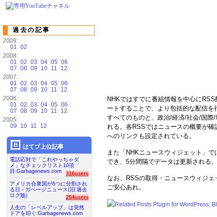
過去の記事
2009:
01
02
2008:
01
02
03
04
05
06
07
08
09
10
11
12
2007:
01
02
03
04
05
06
07
08
09
10
11
12
2006:
NHKではすでに番組情報を中心にRS
01
02
03
04
05
06
ートすることで、より包括的な配信を行
07
08
09
10
11
12
すべてのものと、政治/経済/社会/国際
2005:
09
10
11
12
れる。各RSSではニュースの概要が確
へのリンクも設定されている。
はてブ上位記事
また「NHKニュースウィジェット」で
電話応対で「これやっちゃダ
でき、5分間隔でデータは更新される
メ」なチェックリスト10項
目:Garbagenews.com
316users
なお、RSSの取得・ニュースウィジ
アメリカ合衆国が6つに分割され
ご安心あれ。
る日 - ガベージニュース(旧:過去
ログ版)
254users
人生の「レベルアップ」は突然
ドアを叩く:Garbagenews.com