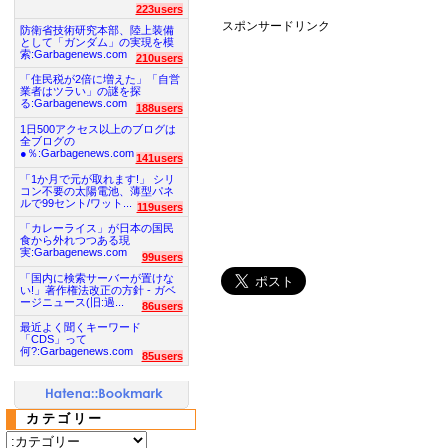
223users
スポンサードリンク
防衛省技術研究本部、陸上装備
として「ガンダム」の実現を模
索:Garbagenews.com
210users
「住民税が2倍に増えた」「自営
業者はツラい」の謎を探
る:Garbagenews.com
188users
1日500アクセス以上のブログは
全ブログの
●％:Garbagenews.com
141users
「1か月で元が取れます!」 シリ
コン不要の太陽電池、薄型パネ
ルで99セント/ワット...
119users
「カレーライス」が日本の国民
食から外れつつある現
実:Garbagenews.com
99users
「国内に検索サーバーが置けな
い!」著作権法改正の方針 - ガベ
ージニュース(旧:過...
86users
最近よく聞くキーワード
「CDS」って
何?:Garbagenews.com
85users
カテゴリー