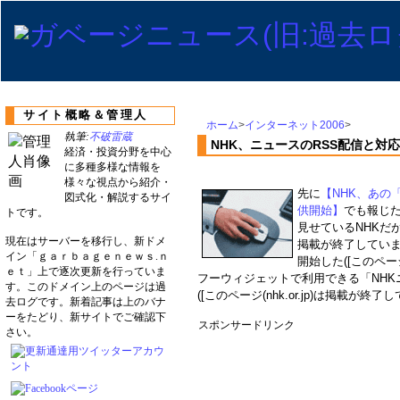
サイト概略＆管理人
ホーム
>
インターネット2006
>
執筆:
不破雷蔵
NHK、ニュースのRSS配信と対
経済・投資分野を中心
に多種多様な情報を
様々な視点から紹介・
先に
【NHK、あの
図式化・解説するサイ
供開始】
でも報じ
トです。
見せているNHKだが、
現在はサーバーを移行し、新ドメ
掲載が終了していま
イン「ｇａｒｂａｇｅｎｅｗｓ.ｎ
開始した([このページ
ｅｔ」上で逐次更新を行っていま
フーウィジェットで利用できる「NH
す。このドメイン上のページは過
([このページ(nhk.or.jp)は掲載が終了
去ログです。新着記事は上のバナ
ーをたどり、新サイトでご確認下
スポンサードリンク
さい。