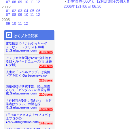
・
野村證券(8604)、12月計測分の個
07
08
09
10
11
12
2006年12月06日 06:30
2006:
01
02
03
04
05
06
07
08
09
10
11
12
2005:
09
10
11
12
はてブ上位記事
電話応対で「これやっちゃダ
メ」なチェックリスト10項
目:Garbagenews.com
316users
アメリカ合衆国が6つに分割され
る日 - ガベージニュース(旧:過去
ログ版)
254users
人生の「レベルアップ」は突然
ドアを叩く:Garbagenews.com
223users
防衛省技術研究本部、陸上装備
として「ガンダム」の実現を模
索:Garbagenews.com
210users
「住民税が2倍に増えた」「自営
業者はツラい」の謎を探
る:Garbagenews.com
188users
1日500アクセス以上のブログは
全ブログの
●％:Garbagenews.com
141users