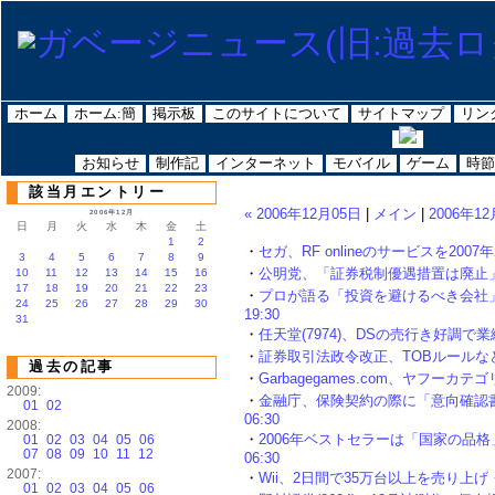
ホーム
ホーム:簡
掲示板
このサイトについて
サイトマップ
リン
お知らせ
制作記
インターネット
モバイル
ゲーム
時節
該当月エントリー
« 2006年12月05日
|
メイン
|
2006年12
2006年12月
日
月
火
水
木
金
土
1
2
・
セガ、RF onlineのサービスを2007年2
3
4
5
6
7
8
9
・
公明党、「証券税制優遇措置は廃止」意見が
10
11
12
13
14
15
16
17
18
19
20
21
22
23
・
プロが語る「投資を避けるべき会社」8つ
24
25
26
27
28
29
30
19:30
31
・
任天堂(7974)、DSの売行き好調で業績上
・
証券取引法政令改正、TOBルールなどが厳格
過去の記事
・
Garbagegames.com、ヤフーカテゴリ
2009:
・
金融庁、保険契約の際に「意向確認書面
01
02
06:30
2008:
・
2006年ベストセラーは「国家の品格」、
01
02
03
04
05
06
07
08
09
10
11
12
06:30
2007:
・
Wii、2日間で35万台以上を売り上げ・ソフ
01
02
03
04
05
06