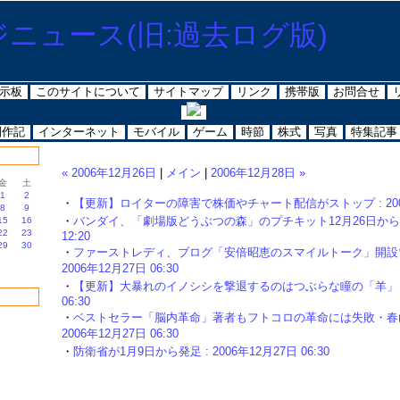
示板
このサイトについて
サイトマップ
リンク
携帯版
お問合せ
制作記
インターネット
モバイル
ゲーム
時節
株式
写真
特集記事
« 2006年12月26日
|
メイン
|
2006年12月28日 »
金
土
1
2
・
【更新】ロイターの障害で株価やチャート配信がストップ : 2006年1
8
9
・
バンダイ、「劇場版どうぶつの森」のプチキット12月26日から発売 
15
16
22
23
12:20
29
30
・
ファーストレディ、ブログ「安倍昭恵のスマイルトーク」開設で
2006年12月27日 06:30
・
【更新】大暴れのイノシシを撃退するのはつぶらな瞳の「羊」 : 2
06:30
・
ベストセラー「脳内革命」著者もフトコロの革命には失敗・春山
2006年12月27日 06:30
・
防衛省が1月9日から発足 : 2006年12月27日 06:30