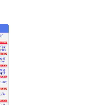
ダ
項
6users
割され
旧:過去
4users
突然
com
3users
装備
を模
0users
「自営
8users
ログは
1users