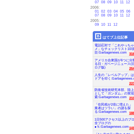
07
08
09
10
11
12
2006:
01
02
03
04
05
06
07
08
09
10
11
12
2005:
09
10
11
12
はてブ上位記事
電話応対で「これやっちゃ
メ」なチェックリスト10
目:Garbagenews.com
31
アメリカ合衆国が6つに分
る日 - ガベージニュース(
ログ版)
25
人生の「レベルアップ」は
ドアを叩く:Garbagenews.
22
防衛省技術研究本部、陸上
として「ガンダム」の実現
索:Garbagenews.com
21
「住民税が2倍に増えた」
業者はツラい」の謎を探
る:Garbagenews.com
18
1日500アクセス以上のブ
全ブログの
●％:Garbagenews.com
14