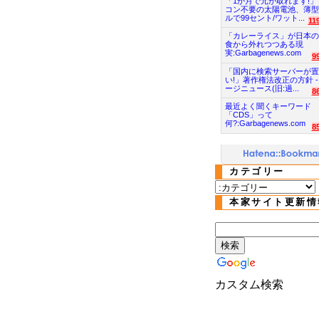
「1か月で元が取れます!」
コン不要の太陽電池、薄型
ルで99セント/ワット...
11
「カレーライス」が日本の
食から外れつつある現
実:Garbagenews.com
9
「国内に検索サーバーが置
い!」著作権法改正の方針 -
ージニュース(旧:過...
8
最近よく聞くキーワード
「CDS」って
何?:Garbagenews.com
8
カテゴリー
本家サイト更新情
カスタム検索