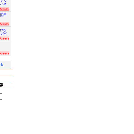
 シリ
パネ
9users
国民
9users
けな
 ガベ
6users
5users
報