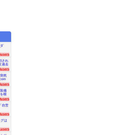
ダ
項
6users
割され
旧:過去
4users
突然
com
3users
装備
を模
0users
「自営
8users
ログは
1users