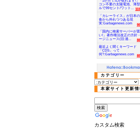
「1か月で元が取れます!」
コン不要の太陽電池、薄型
ルで99セント/ワット...
11
「カレーライス」が日本の
食から外れつつある現
実:Garbagenews.com
9
「国内に検索サーバーが置
い!」著作権法改正の方針 -
ージニュース(旧:過...
8
最近よく聞くキーワード
「CDS」って
何?:Garbagenews.com
8
カテゴリー
本家サイト更新情
カスタム検索