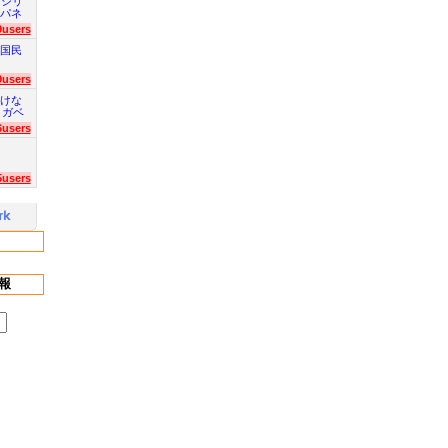
 シリ
パネ
9users
国民
9users
けな
 ガベ
6users
5users
報