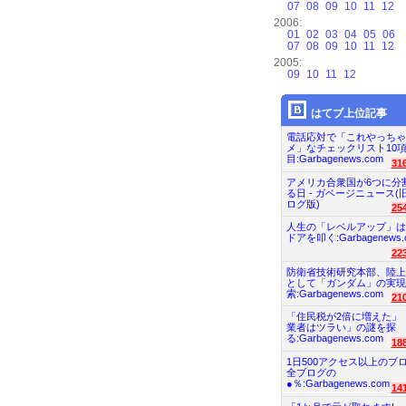
07
08
09
10
11
12
2006:
01
02
03
04
05
06
07
08
09
10
11
12
2005:
09
10
11
12
はてブ上位記事
電話応対で「これやっちゃ
メ」なチェックリスト10
目:Garbagenews.com
31
アメリカ合衆国が6つに分
る日 - ガベージニュース(
ログ版)
25
人生の「レベルアップ」は
ドアを叩く:Garbagenews.
22
防衛省技術研究本部、陸上
として「ガンダム」の実現
索:Garbagenews.com
21
「住民税が2倍に増えた」
業者はツラい」の謎を探
る:Garbagenews.com
18
1日500アクセス以上のブ
全ブログの
●％:Garbagenews.com
14