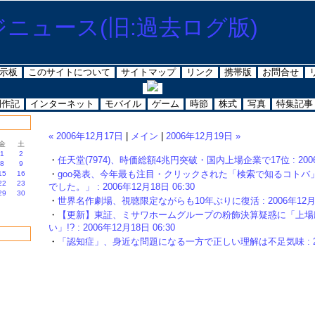
示板
このサイトについて
サイトマップ
リンク
携帯版
お問合せ
制作記
インターネット
モバイル
ゲーム
時節
株式
写真
特集記事
« 2006年12月17日
|
メイン
|
2006年12月19日 »
金
土
1
2
・
任天堂(7974)、時価総額4兆円突破・国内上場企業で17位 : 2006年
8
9
・
goo発表、今年最も注目・クリックされた「検索で知るコトバ
15
16
22
23
でした。」 : 2006年12月18日 06:30
29
30
・
世界名作劇場、視聴限定ながらも10年ぶりに復活 : 2006年12月18
・
【更新】東証、ミサワホームグループの粉飾決算疑惑に「上場
い」!? : 2006年12月18日 06:30
・
「認知症」、身近な問題になる一方で正しい理解は不足気味 : 2006