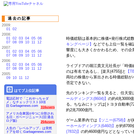
過去の記事
2009:
01
02
2008:
01
02
03
04
05
06
時価総額は基本的に株価×発行株式総
07
08
09
10
11
12
キングページ】
などでも上位一覧を確
2007:
響度にも大きくかかわるため、その企
01
02
03
04
05
06
07
08
09
10
11
12
多い。
2006:
01
02
03
04
05
06
ライブドアの堀江貴文元社長が「時価
07
08
09
10
11
12
のは有名であるし、[楽天(4755)]と
【TB
2005:
両社の株価から算出される時価総額が
09
10
11
12
否定できない。
はてブ上位記事
先のランキング一覧を見ると、任天堂は
ールディングス(8604)】
の約4兆300
電話応対で「これやっちゃダ
メ」なチェックリスト10項
る。ちなみにトップは[トヨタ自動車(7203
目:Garbagenews.com
316users
約2兆7000億円。
アメリカ合衆国が6つに分割され
る日 - ガベージニュース(旧:過去
ゲーム業界内では
【ソニー(6758)】
が(
ログ版)
254users
ーホールディングス(6460)】
が約870
人生の「レベルアップ」は突然
(7832)】
の約4600億円などとなって
ドアを叩く:Garbagenews.com