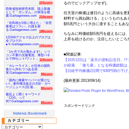
223users
るのでピックアップせず)。
防衛省技術研究本部、陸上装備
として「ガンダム」の実現を模
任天堂の株価は連日のように高値を更
索:Garbagenews.com
210users
材料すら跳ね除ける」というものもあ
「住民税が2倍に増えた」「自営
額5兆円という大台に達することもあ
業者はツラい」の謎を探
る:Garbagenews.com
188users
ちなみに時価総額5兆円を超えるには、
1日500アクセス以上のブログは
上昇を続けるのか、注目したいところ
全ブログの
●％:Garbagenews.com
141users
「1か月で元が取れます!」 シリ
■関連記事:
コン不要の太陽電池、薄型パネ
ルで99セント/ワット...
【10月12日は「楽天の逆転記念日」!? 楽
119users
が経過、「後ろ盾」となる時価総額は
「カレーライス」が日本の国民
食から外れつつある現
【日経平均株価2日間で930円弱の下げ
実:Garbagenews.com
99users
「国内に検索サーバーが置けな
(最終更新:2013/09/14)
い!」著作権法改正の方針 - ガベ
ージニュース(旧:過...
86users
最近よく聞くキーワード
「CDS」って
何?:Garbagenews.com
85users
スポンサードリンク
カテゴリー