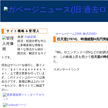
サイト概略＆管理人
ホーム
>
ゲーム2006
,
株式2006
>
執筆:
不破雷蔵
任天堂(7974)、時価総額4兆円
経済・投資分野を中心
に多種多様な情報を
様々な視点から紹介・
『Wii』やニンテンドーDSなどの好
図式化・解説するサイ
が、この株価上昇を受けて
任天堂の時
トです。
た。
現在はサーバーを移行し、新ドメ
イン「ｇａｒｂａｇｅｎｅｗｓ.ｎ
スポンサードリンク
ｅｔ」上で逐次更新を行っていま
す。このドメイン上のページは過
去ログです。新着記事は上のバナ
ーをたどり、新サイトでご確認下
さい。