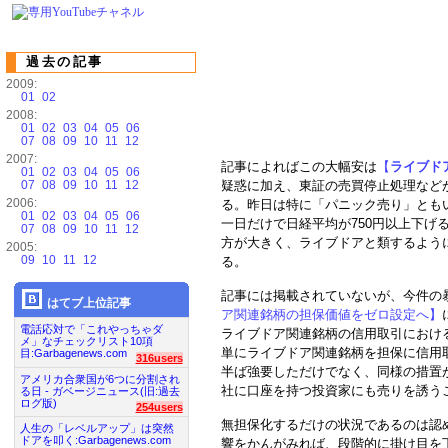
過去の記事
2009:
01
02
2008:
01
02
03
04
05
06
07
08
09
10
11
12
2007:
記事によればこの大幅安は
【
ライブドア(
01
02
03
04
05
06
07
08
09
10
11
12
疑惑に加え、東証の売買停止処理など
2006:
る。昨日は特に「パニック売り」とも
01
02
03
04
05
06
一日だけで日経平均が750円以上下げ
07
08
09
10
11
12
方が大きく、ライブドアと類するよう
2005:
09
10
11
12
る。
記事には掲載されていないが、今件の
はてブ上位記事
ア関連銘柄の担保価値をゼロ設定へ】
電話応対で「これやっちゃダ
ライブドア関連銘柄の信用取引におけ
メ」なチェックリスト10項
単にライブドア関連銘柄を担保に信用
目:Garbagenews.com
316users
半ば強要しただけでなく、同様の措置
アメリカ合衆国が6つに分割され
社に口座を持つ投資家にも売りを誘う
る日 - ガベージニュース(旧:過去
ログ版)
254users
無担保化するだけの状況であるのは認
人生の「レベルアップ」は突然
ドアを叩く:Garbagenews.com
響をかんがみれば、段階的に掛け目を