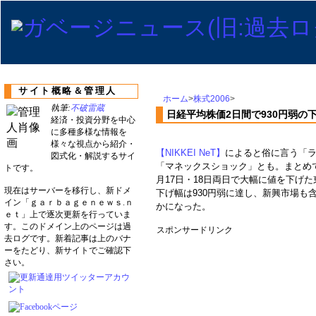
サイト概略＆管理人
ホーム
>
株式2006
>
執筆:
不破雷蔵
日経平均株価2日間で930円弱の
経済・投資分野を中心
に多種多様な情報を
様々な視点から紹介・
【NIKKEI NeT】
によると俗に言う「ラ
図式化・解説するサイ
「マネックスショック」とも。まとめ
トです。
月17日・18日両日で大幅に値を下げ
現在はサーバーを移行し、新ドメ
下げ幅は930円弱に達し、新興市場も
イン「ｇａｒｂａｇｅｎｅｗｓ.ｎ
かになった。
ｅｔ」上で逐次更新を行っていま
す。このドメイン上のページは過
スポンサードリンク
去ログです。新着記事は上のバナ
ーをたどり、新サイトでご確認下
さい。