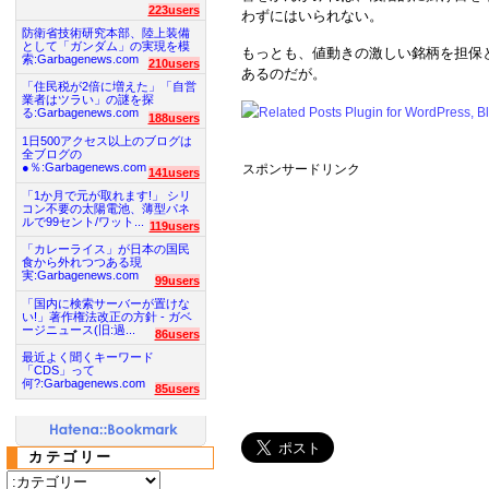
223users
わずにはいられない。
防衛省技術研究本部、陸上装備
として「ガンダム」の実現を模
もっとも、値動きの激しい銘柄を担保
索:Garbagenews.com
210users
あるのだが。
「住民税が2倍に増えた」「自営
業者はツラい」の謎を探
る:Garbagenews.com
188users
1日500アクセス以上のブログは
全ブログの
●％:Garbagenews.com
スポンサードリンク
141users
「1か月で元が取れます!」 シリ
コン不要の太陽電池、薄型パネ
ルで99セント/ワット...
119users
「カレーライス」が日本の国民
食から外れつつある現
実:Garbagenews.com
99users
「国内に検索サーバーが置けな
い!」著作権法改正の方針 - ガベ
ージニュース(旧:過...
86users
最近よく聞くキーワード
「CDS」って
何?:Garbagenews.com
85users
カテゴリー