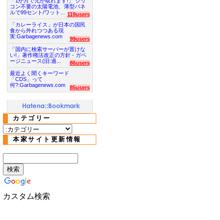
「1か月で元が取れます!」 シリ
コン不要の太陽電池、薄型パネ
ルで99セント/ワット...
119users
「カレーライス」が日本の国民
食から外れつつある現
実:Garbagenews.com
99users
「国内に検索サーバーが置けな
い!」著作権法改正の方針 - ガベ
ージニュース(旧:過...
86users
最近よく聞くキーワード
「CDS」って
何?:Garbagenews.com
85users
カテゴリー
本家サイト更新情報
カスタム検索