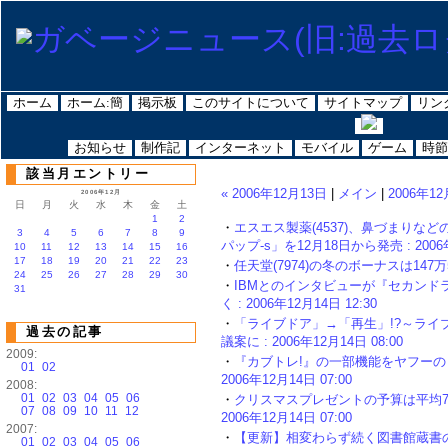
ホーム
ホーム:簡
掲示板
このサイトについて
サイトマップ
リン
お知らせ
制作記
インターネット
モバイル
ゲーム
時節
該当月エントリー
« 2006年12月13日
|
メイン
|
2006年12
2006年12月
日
月
火
水
木
金
土
1
2
・
エスエス製薬(4537)、鼻づまり
3
4
5
6
7
8
9
パップ-s」を12月18日から発売 : 2006年
10
11
12
13
14
15
16
17
18
19
20
21
22
23
・
任天堂(7974)の冬のボーナスは147万59
24
25
26
27
28
29
30
・
IBMとのインタビューが『セカン
31
く : 2006年12月14日 12:30
・
「ライブドア」→「再生」!?～ラ
過去の記事
議案に : 2006年12月14日 08:00
2009:
・
『カブトレ!』の一部機能をヤフーの
01
02
2006年12月14日 07:00
2008:
01
02
03
04
05
06
・
クリスマスプレゼントの予算は平均760
07
08
09
10
11
12
2006年12月14日 07:00
2007:
・
【更新】相変わらず続く図書館蔵書
01
02
03
04
05
06