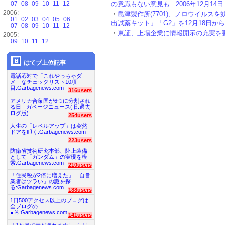
07
08
09
10
11
12
の意識もない意見も : 2006年12月14日 0
2006:
・
島津製作所(7701)、ノロウイルス
01
02
03
04
05
06
出試薬キット」「G2」を12月18日から発売 :
07
08
09
10
11
12
・
東証、上場企業に情報開示の充実を要請 : 
2005:
09
10
11
12
はてブ上位記事
電話応対で「これやっちゃダ
メ」なチェックリスト10項
目:Garbagenews.com
316users
アメリカ合衆国が6つに分割され
る日 - ガベージニュース(旧:過去
ログ版)
254users
人生の「レベルアップ」は突然
ドアを叩く:Garbagenews.com
223users
防衛省技術研究本部、陸上装備
として「ガンダム」の実現を模
索:Garbagenews.com
210users
「住民税が2倍に増えた」「自営
業者はツラい」の謎を探
る:Garbagenews.com
188users
1日500アクセス以上のブログは
全ブログの
●％:Garbagenews.com
141users