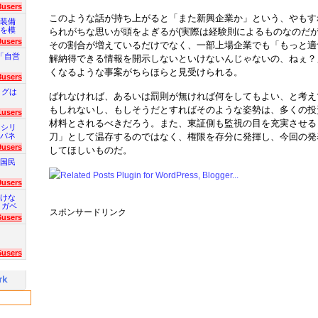
3users
このような話が持ち上がると「また新興企業か」という、やもす
装備
を模
られがちな思いが頭をよぎるが(実際は経験則によるものなのだが
0users
その割合が増えているだけでなく、一部上場企業でも「もっと適
「自営
解納得できる情報を開示しないといけないんじゃないの、ねぇ？
くなるような事案がちらほらと見受けられる。
8users
ログは
ばれなければ、あるいは罰則が無ければ何をしてもよい、と考え
もしれないし、もしそうだとすればそのような姿勢は、多くの投
1users
材料とされるべきだろう。また、東証側も監視の目を充実させる
 シリ
パネ
刀」として温存するのではなく、権限を存分に発揮し、今回の発
9users
してほしいものだ。
国民
9users
けな
 ガベ
スポンサードリンク
6users
5users