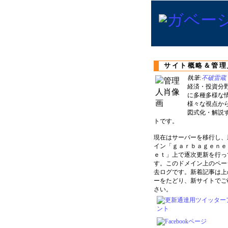
サイト概略＆管理
執筆:
不破雷蔵
経済・投資分
に多種多様な
様々な視点か
図式化・解説
トです。
現在はサーバーを移行し、
イン「ｇａｒｂａｇｅｎｅ
ｅｔ」上で逐次更新を行っ
す。このドメイン上のペー
去ログです。新着記事は上
ーをたどり、新サイトでご
さい。