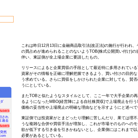
これは昨日12月13日に金融商品取引法(改正法)の施行が行われ
の買占めが進められることのないようTOB(株式公開買い付け)
伴い、東証側が全上場企業に要請したもの。
リリースによると企業買収の手段として最近特に多用されている
資家がその情報を正確に理解把握できるよう、買い付けの目的な
う求めている。さらに買収をしかけられた企業に対しても、賛否
うにとしている。
またTOBと似たようなスタイルとして、ここ一年で大手企業の
るようになったMBO(経営陣による自社株買収)で上場廃止を行
ダ
項
価格の妥当性や上場廃止の明確な理由などを示すようにと述べて
6users
割され
東証側では投資家がとまどったり理解に苦しんだり、果ては理不
旧:過去
うな複雑な合併や買収手法が増加し、これが市場そのものへのモ
4users
欲が低下する引き金を引きかねないとし、企業側にはこれまで以
突然
必要があるとしている。
com