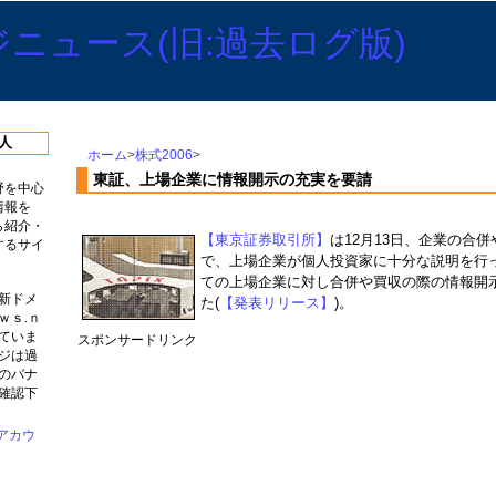
人
ホーム
>
株式2006
>
東証、上場企業に情報開示の充実を要請
野を中心
情報を
ら紹介・
【東京証券取引所】
は12月13日、企業の合
するサイ
で、上場企業が個人投資家に十分な説明を行
ての上場企業に対し合併や買収の際の情報開
新ドメ
た(
【発表リリース】
)。
ｗｓ.ｎ
ていま
スポンサードリンク
ジは過
のバナ
確認下