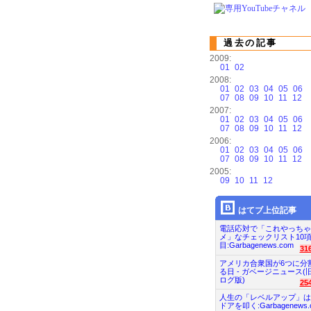
過去の記事
2009:
01
02
2008:
01
02
03
04
05
06
07
08
09
10
11
12
2007:
01
02
03
04
05
06
07
08
09
10
11
12
2006:
01
02
03
04
05
06
07
08
09
10
11
12
2005:
09
10
11
12
はてブ上位記事
電話応対で「これやっちゃ
メ」なチェックリスト10
目:Garbagenews.com
31
アメリカ合衆国が6つに分
る日 - ガベージニュース(
ログ版)
25
人生の「レベルアップ」は
ドアを叩く:Garbagenews.