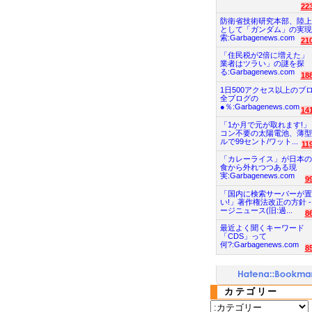
22
防衛省技術研究本部、陸上
として「ガンダム」の実現
索:Garbagenews.com
21
「住民税が2倍に増えた」
業者はツラい」の謎を探
る:Garbagenews.com
18
1日500アクセス以上のブ
全ブログの
●％:Garbagenews.com
14
「1か月で元が取れます!」
コン不要の太陽電池、薄型
ルで99セント/ワット...
11
「カレーライス」が日本の
食から外れつつある現
実:Garbagenews.com
9
「国内に検索サーバーが置
い!」著作権法改正の方針 -
ージニュース(旧:過...
8
最近よく聞くキーワード
「CDS」って
何?:Garbagenews.com
8
カテゴリー