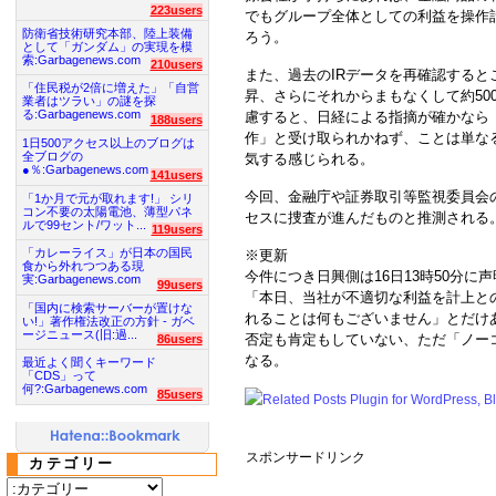
223users
でもグループ全体としての利益を操作
防衛省技術研究本部、陸上装備
ろう。
として「ガンダム」の実現を模
索:Garbagenews.com
210users
また、過去のIRデータを再確認する
「住民税が2倍に増えた」「自営
昇、さらにそれからまもなくして約50
業者はツラい」の謎を探
る:Garbagenews.com
慮すると、日経による指摘が確かなら
188users
作」と受け取られかねず、ことは単な
1日500アクセス以上のブログは
全ブログの
気する感じられる。
●％:Garbagenews.com
141users
今回、金融庁や証券取引等監視委員会
「1か月で元が取れます!」 シリ
コン不要の太陽電池、薄型パネ
セスに捜査が進んだものと推測される
ルで99セント/ワット...
119users
「カレーライス」が日本の国民
※更新
食から外れつつある現
今件につき日興側は16日13時50分に声
実:Garbagenews.com
99users
「本日、当社が不適切な利益を計上と
「国内に検索サーバーが置けな
れることは何もございません」とだけ
い!」著作権法改正の方針 - ガベ
ージニュース(旧:過...
否定も肯定もしていない、ただ「ノー
86users
なる。
最近よく聞くキーワード
「CDS」って
何?:Garbagenews.com
85users
スポンサードリンク
カテゴリー