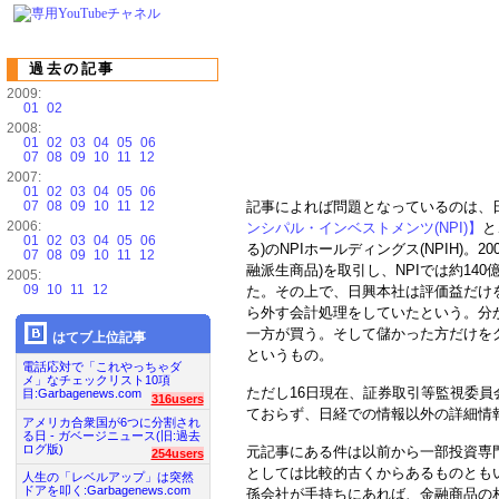
過去の記事
2009:
01
02
2008:
01
02
03
04
05
06
07
08
09
10
11
12
2007:
01
02
03
04
05
06
07
08
09
10
11
12
記事によれば問題となっているのは、
2006:
ンシパル・インベストメンツ(NPI)】
と
01
02
03
04
05
06
る)のNPIホールディングス(NPIH)。
07
08
09
10
11
12
融派生商品)を取引し、NPIでは約14
2005:
09
10
11
12
た。その上で、日興本社は評価益だけを
ら外す会計処理をしていたという。分
一方が買う。そして儲かった方だけを
はてブ上位記事
というもの。
電話応対で「これやっちゃダ
メ」なチェックリスト10項
ただし16日現在、証券取引等監視委
目:Garbagenews.com
316users
ておらず、日経での情報以外の詳細情
アメリカ合衆国が6つに分割され
る日 - ガベージニュース(旧:過去
ログ版)
元記事にある件は以前から一部投資専
254users
としては比較的古くからあるものとも
人生の「レベルアップ」は突然
ドアを叩く:Garbagenews.com
孫会社が手持ちにあれば、金融商品の