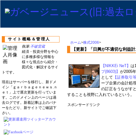
サイト概略＆管理人
ホーム
>
株式2006
>
執筆:
不破雷蔵
【更新】「日興が不適切な利益計
経済・投資分野を中心
に多種多様な情報を
様々な視点から紹介・
【NIKKEi NeT】
は
図式化・解説するサイ
プ(8603)】
が200
トです。
として
【証券取引
現在はサーバーを移行し、新ドメ
ープ企業の会計処
イン「ｇａｒｂａｇｅｎｅｗｓ.ｎ
の訂正をうながす
ｅｔ」上で逐次更新を行っていま
することも視野に入れているという。
す。このドメイン上のページは過
去ログです。新着記事は上のバナ
スポンサードリンク
ーをたどり、新サイトでご確認下
さい。