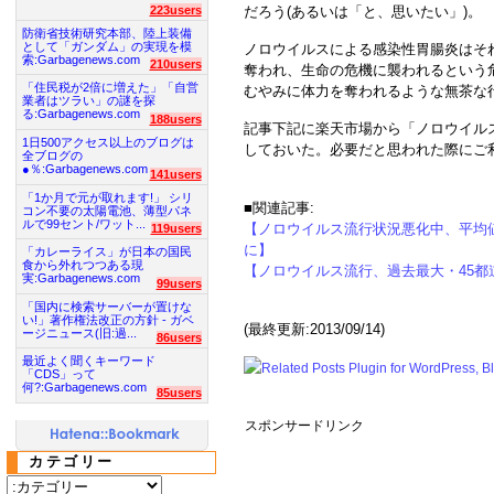
223users
だろう(あるいは「と、思いたい」)。
防衛省技術研究本部、陸上装備
として「ガンダム」の実現を模
ノロウイルスによる感染性胃腸炎はそ
索:Garbagenews.com
210users
奪われ、生命の危機に襲われるという
「住民税が2倍に増えた」「自営
むやみに体力を奪われるような無茶な
業者はツラい」の謎を探
る:Garbagenews.com
188users
記事下記に楽天市場から「ノロウイル
1日500アクセス以上のブログは
しておいた。必要だと思われた際にご
全ブログの
●％:Garbagenews.com
141users
「1か月で元が取れます!」 シリ
■関連記事:
コン不要の太陽電池、薄型パネ
ルで99セント/ワット...
【ノロウイルス流行状況悪化中、平均値
119users
に】
「カレーライス」が日本の国民
食から外れつつある現
【ノロウイルス流行、過去最大・45
実:Garbagenews.com
99users
「国内に検索サーバーが置けな
い!」著作権法改正の方針 - ガベ
(最終更新:2013/09/14)
ージニュース(旧:過...
86users
最近よく聞くキーワード
「CDS」って
何?:Garbagenews.com
85users
スポンサードリンク
カテゴリー