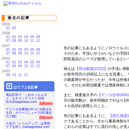
過去の記事
2009:
01
02
2008:
01
02
03
04
05
06
07
08
09
10
11
12
2007:
先の記事にもあるようにノロウイルス
01
02
03
04
05
06
07
08
09
10
11
12
そのため、手洗いやうがいなどの予防
2006:
防医薬品のニーズが急増しているとい
01
02
03
04
05
06
07
08
09
10
11
12
例えば
【明治製菓(2202)】
の手洗い用
2005:
が前年同月の10倍以上になる見通し。
09
10
11
12
の家庭用が中心だったが、今年は外食
う。そのため明治製菓では増産体制に
はてブ上位記事
また、検査薬大手の
【デンカ生研(4561
電話応対で「これやっちゃダ
メ」なチェックリスト10項
月の販売数が、前年同期比でやはり10
目:Garbagenews.com
316users
トが品切れ状態とのこと。
アメリカ合衆国が6つに分割され
る日 - ガベージニュース(旧:過去
先の記事にもあるように、
【国立感染
ログ版)
254users
クであることから、今から量産体制を
人生の「レベルアップ」は突然
これらの企業はすでに流行の兆しが見
ドアを叩く:Garbagenews.com