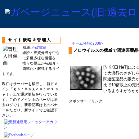
サイト概略＆管理人
ホーム
>
時節2006
>
執筆:
不破雷蔵
ノロウイルスの猛威で関連医薬品
経済・投資分野を中心
に多種多様な情報を
様々な視点から紹介・
[NIKKEi NeT]によ
図式化・解説するサイ
で大流行のきざし
トです。
関連医薬品の販売
現在はサーバーを移行し、新ドメ
比で10倍以上の売
イン「ｇａｒｂａｇｅｎｅｗｓ.ｎ
いるようすがうか
ｅｔ」上で逐次更新を行っていま
す。このドメイン上のページは過
スポンサードリンク
去ログです。新着記事は上のバナ
ーをたどり、新サイトでご確認下
さい。