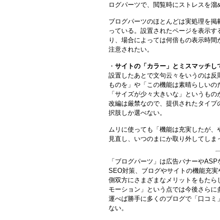
ログパーツで、閲覧時にストレスを溜
ブログパーツのほとんどは実処理を掲
っている。設置されたページを表示す
り、場合によっては何倍もの表示時間
注意されたい。
・
サイトの「カラー」とミスマッチし
設置したあとで文句云々をいうのは反
ものを」や「この機能は素晴らしいの
「サイズが少々大きいな」というもの
改編は厳禁なので、提供されたタイプ
択肢しか選べない。
ムリに使っても「機能は充実したが、
見直し、いつのまにか取り外してしま
「ブログパーツ」は広告バナーやAS
SEO対策、ブログやサイトの機能充
側双方にさまざまなメリットをもたら
モーション」という点では今後さらに
運べば勝手に多くのブログで「口コミ
ない。