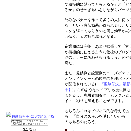
て積極的に貼ってもらえるか」と「ど
るか」のせめぎあいをしながらパーツ
巧みなバナーを作って多くの人に使っ
る」という宣伝効果が得られるし、リ
ンクを張ってもらうのと同じ効果が期
も低く、宝の持ち腐れとなる。
企業側には今後、あまり欲張って「宣
が積極的に使えるような仕様のブログ
グのカラーにあわせられるよう、色や
高だ。
また、提供側と設置側のニーズがマッ
オンラインゲームの現在の各種パラメ
か配信されている(
【『聖剣伝説』最新
中】
)。このようなタイプなら提供側
できるし、利用者側もゲームファンと
イトに彩りを加えることができる。
もちろんこれはビジネス的な考えであ
ら」「自分のスキルを試したいから」
最新情報をRSSで購読する
のもあるのだろう。
3.171-ja