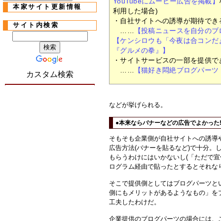
YouTubeにムービー広告を掲載】
本家サイト更新情報
利用した場合)
・自社サイトへの誘導が期待できる
サイト内検索
……
【投稿ニュースを自分のブロ
【ケンシロウも「今夜は合コンだ
『グルメの拳』】
・サイトサービスの一部を提供で
……
【猫好き悶絶ブログパーツ
カスタム検索
などが挙げられる。
●本来ならバナーなどの広告でよかった!
そもそも企業側が自社サイトへの誘導
広告方法(バナーを貼るなど)で十分。
もらうわけにはいかないし(「ただで
ログラム経由で貼ったとするとそれな
そこで提供側としてはブログパーツとい
側にもメリットがあるようなもの」を
工夫したわけだ。
企業提供のブログパーツの場合には、