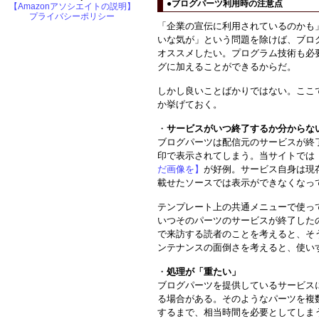
●ブログパーツ利用時の注意点
【Amazonアソシエイトの説明】
プライバシーポリシー
「企業の宣伝に利用されているのかも
いな気が」という問題を除けば、ブロ
オススメしたい。プログラム技術も必
グに加えることができるからだ。
しかし良いことばかりではない。ここ
か挙げておく。
・
サービスがいつ終了するか分からな
ブログパーツは配信元のサービスが終
印で表示されてしまう。当サイトでは
だ画像を】
が好例。サービス自身は現
載せたソースでは表示ができなくなっ
テンプレート上の共通メニューで使っ
いつそのパーツのサービスが終了した
で来訪する読者のことを考えると、そ
ンテナンスの面倒さを考えると、使い
・
処理が「重たい」
ブログパーツを提供しているサービス
る場合がある。そのようなパーツを複
するまで、相当時間を必要としてしま