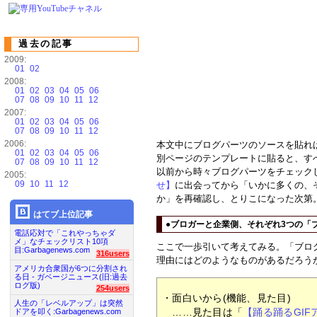
過去の記事
2009:
01
02
2008:
01
02
03
04
05
06
07
08
09
10
11
12
2007:
01
02
03
04
05
06
07
08
09
10
11
12
2006:
本文中にブログパーツのソースを貼れ
01
02
03
04
05
06
別ページのテンプレートに貼ると、す
07
08
09
10
11
12
以前から時々ブログパーツをチェック
2005:
09
10
11
12
せ】
に出会ってから「いかに多くの、
か」を再確認し、とりこになった次第
はてブ上位記事
●ブロガーと企業側、それぞれ3つの「
電話応対で「これやっちゃダ
メ」なチェックリスト10項
ここで一歩引いて考えてみる。「ブロ
目:Garbagenews.com
316users
理由にはどのようなものがあるだろう
アメリカ合衆国が6つに分割され
る日 - ガベージニュース(旧:過去
ログ版)
254users
・面白いから(機能、見た目)
人生の「レベルアップ」は突然
……見た目は「
【踊る踊るGI
ドアを叩く:Garbagenews.com