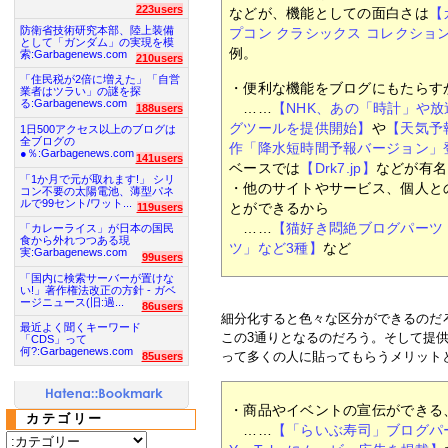
223users
などが、機能としての面白さは
【
防衛省技術研究本部、陸上装備
プコン クラシックス コレクショ
として「ガンダム」の実現を模
例。
索:Garbagenews.com
210users
「住民税が2倍に増えた」「自営
・便利な機能をブログにもたらす
業者はツラい」の謎を探
る:Garbagenews.com
……
【NHK、あの「時計」や
188users
グツールを提供開始】
や
【天気予
1日500アクセス以上のブログは
全ブログの
作「降水短時間予報バージョン」
●％:Garbagenews.com
141users
ベースでは
【Drk7.jp】
などが有名
「1か月で元が取れます!」 シリ
・他のサイトやサービス、個人と
コン不要の太陽電池、薄型パネ
ルで99セント/ワット...
とができるから
119users
……
【猫好き悶絶ブログパーツ
「カレーライス」が日本の国民
食から外れつつある現
ツ」など3種】
など
実:Garbagenews.com
99users
「国内に検索サーバーが置けな
い!」著作権法改正の方針 - ガベ
ージニュース(旧:過...
86users
細分化すると色々な区分ができるのだ
最近よく聞くキーワード
この3通りとなるのだろう。そして提
「CDS」って
何?:Garbagenews.com
って多くの人に貼ってもらうメリット
85users
・商品やイベントの宣伝ができる
カテゴリー
……
【「らいぶ寿司」ブログパ