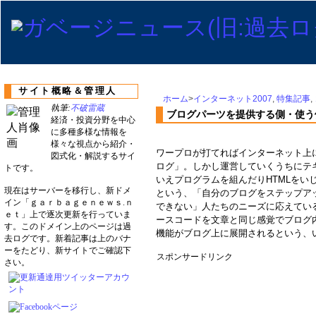
サイト概略＆管理人
ホーム
>
インターネット2007
,
特集記事
,
執筆:
不破雷蔵
ブログパーツを提供する側・使う
経済・投資分野を中心
に多種多様な情報を
様々な視点から紹介・
ワープロが打てればインターネット上
図式化・解説するサイ
ログ」。しかし運営していくうちにテ
トです。
いえプログラムを組んだりHTMLをい
現在はサーバーを移行し、新ドメ
という、「自分のブログをステップア
イン「ｇａｒｂａｇｅｎｅｗｓ.ｎ
できない」人たちのニーズに応えてい
ｅｔ」上で逐次更新を行っていま
ースコードを文章と同じ感覚でブログ
す。このドメイン上のページは過
機能がブログ上に展開されるという、
去ログです。新着記事は上のバナ
ーをたどり、新サイトでご確認下
スポンサードリンク
さい。