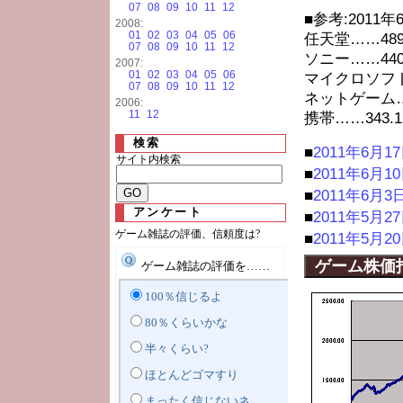
07
08
09
10
11
12
■参考:2011
2008:
01
02
03
04
05
06
任天堂……489.
07
08
09
10
11
12
ソニー……440.
2007:
01
02
03
04
05
06
マイクロソフト…
07
08
09
10
11
12
ネットゲーム……
2006:
11
12
携帯……343.1
検索
■
2011年6月1
サイト内検索
■
2011年6月1
■
2011年6月3
アンケート
■
2011年5月2
ゲーム雑誌の評価、信頼度は?
■
2011年5月2
ゲーム株価
ゲーム雑誌の評価を……
100％信じるよ
80％くらいかな
半々くらい?
ほとんどゴマすり
まったく信じないネ