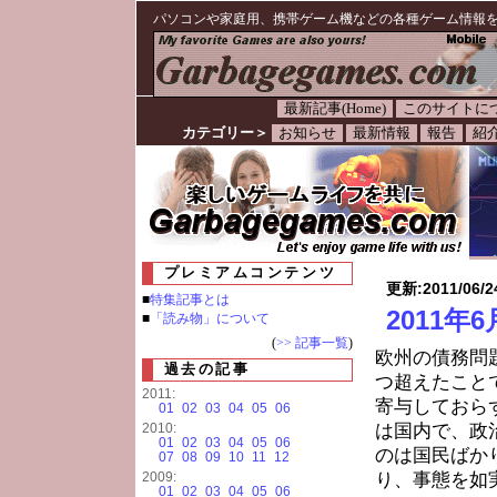
パソコンや家庭用、携帯ゲーム機などの各種ゲーム情報
最新記事(Home)
このサイトに
カテゴリー＞
お知らせ
最新情報
報告
紹
プレミアムコンテンツ
更新:2011/06/24
■
特集記事とは
2011
■
「読み物」について
(
>> 記事一覧
)
欧州の債務問
過去の記事
つ超えたこと
2011:
寄与しておら
01
02
03
04
05
06
2010:
は国内で、政
01
02
03
04
05
06
のは国民ばか
07
08
09
10
11
12
2009:
り、事態を如
01
02
03
04
05
06