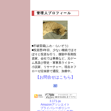
管理人プロフィール
■不破雷蔵(ふわ・らいぞう)
■投資歴4年目、少ない種銭でほそ
ぼそと投資を行う、微額中長期投
資家。会社では事務など。元ゲー
ム系及び歴史・軍事系ライター、
小説家、リサーチャー。現在ネフ
ローゼ症候群で通院、加療中。
【お問合せはこちら】
3.171-ja
Amazonアソシエイト
プライバシーポリシー