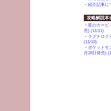
・
紹介記事について
攻略解説本
・
星のカービィ
売) (11/11)
・
ラグナロクオ
(11/10)
・
ポケットモン
月28日発売) (11