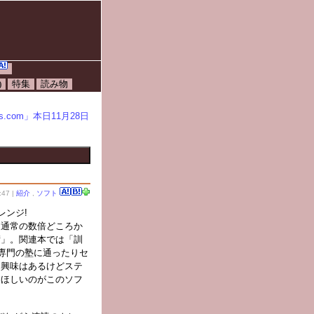
)
特集
読み物
.com」本日11月28日
47 |
紹介
,
ソフト
レンジ!
、通常の数倍どころか
術」。関連本では「訓
専門の塾に通ったりセ
「興味はあるけどステ
てほしいのがこのソフ