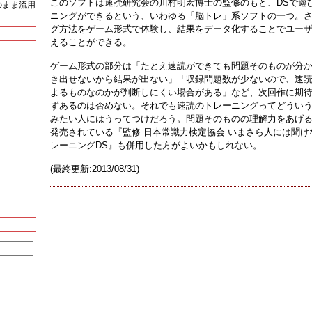
このソフトは速読研究会の川村明宏博士の監修のもと、DSで遊
をそのまま流用
ニングができるという、いわゆる「脳トレ」系ソフトの一つ。
グ方法をゲーム形式で体験し、結果をデータ化することでユー
えることができる。
ゲーム形式の部分は「たとえ速読ができても問題そのものが分
き出せないから結果が出ない」「収録問題数が少ないので、速
よるものなのかが判断しにくい場合がある」など、次回作に期
ずあるのは否めない。それでも速読のトレーニングってどうい
みたい人にはうってつけだろう。問題そのものの理解力をあげる
発売されている『監修 日本常識力検定協会 いまさら人には聞け
レーニングDS』も併用した方がよいかもしれない。
(最終更新:2013/08/31)