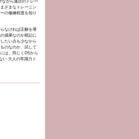
びながら速読のトレー
さまざまなトレーニン
ザーの修練程度を知り
からなければ正解を導
読の成果なのか暗記に
待したい点も少なから
うものなのか、試して
には、同じくDSから
ない 大人の常識力ト