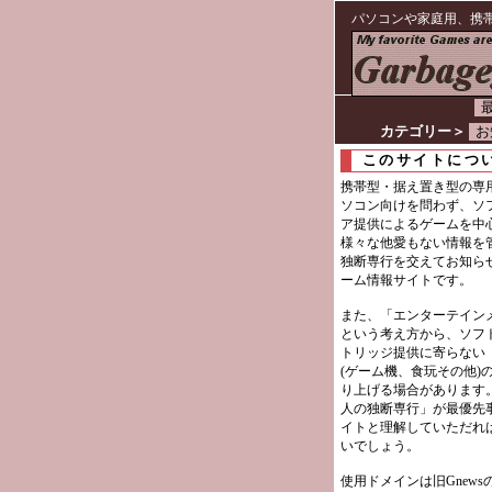
パソコンや家庭用、携
最
カテゴリー＞
お
このサイトにつ
携帯型・据え置き型の専
ソコン向けを問わず、ソ
ア提供によるゲームを中
様々な他愛もない情報を
独断専行を交えてお知ら
ーム情報サイトです。
また、「エンターテイン
という考え方から、ソフ
トリッジ提供に寄らない
(ゲーム機、食玩その他)
り上げる場合があります
人の独断専行」が最優先
イトと理解していただれ
いでしょう。
使用ドメインは旧Gnews