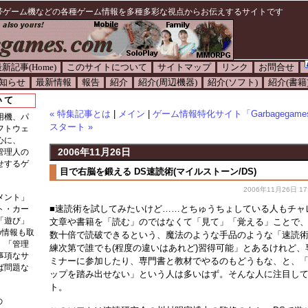
帯ゲーム機などの各種ゲーム情報を多種多彩な視点からお伝えするサイトです
新記事(Home)
このサイトについて
サイトマップ
リンク
お問合せ
知らせ
最新情報
報告
紹介
紹介(周辺機器)
紹介(ソフト)
紹介(書籍
いて
« 特集記事とは
|
メイン
|
ゲーム情報特化サイト「Garbagegames
用機、パ
スタート »
フトウェ
心に、
2006年11月26日
管理人の
せするゲ
目で右脳を鍛える DS速読術(マイルストーン/DS)
2006年11月26日 17:
メント」
■速読術を試してみたいけど……とちゅうちょしている人もチャ
ト・カー
「遊び」
文章や書籍を「読む」のではなくて「見て」「覚える」ことで
の情報も取
数十倍で読破できるという、魔法のような手品のような「速読
。「管理
練次第で誰でも(程度の違いはあれど)習得可能」とあるけれど、
事項なサ
ミナーに参加したり、専門書と教材でやるのもどうもな、と、
ば問題な
ップを踏み出せない」という人は多いはず。そんな人に注目し
ト。
の