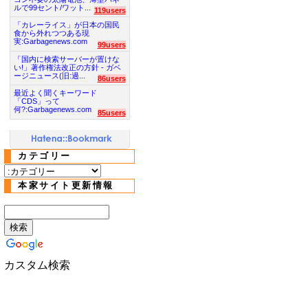
ルで99セント/ワット...
119users
「カレーライス」が日本の国民
食から外れつつある現
実:Garbagenews.com
99users
「国内に検索サーバーが置けな
い!」著作権法改正の方針 - ガベ
ージニュース(旧:過...
86users
最近よく聞くキーワード
「CDS」って
何?:Garbagenews.com
85users
カテゴリー
本家サイト更新情報
カスタム検索