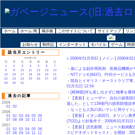
ホーム
ホーム:簡
掲示板
このサイトについて
サイトマップ
リン
お知らせ
制作記
インターネット
モバイル
ゲーム
時節
該当月エントリー
« 2006年01月30日
|
メイン
|
2006年02
2006年01月
日
月
火
水
木
金
土
1
2
3
4
5
6
7
・
薬による副作用死例、医療品機構がサイトで
8
9
10
11
12
13
14
・
NTTドコモ(9437)、PHSサービスを200
15
16
17
18
19
20
21
22
23
24
25
26
27
28
・
陸自とイギリス・オーストラリア軍、イ
29
30
31
01月31日 12:54
・
[精神面]何も差し出さずに物事を獲得すると
過去の記事
・
【更新】ヒューザー、自社の損害賠
2009:
逃した」として139億円の損害賠償請求 : 2
01
02
・
もっとも人気の高いテレビ局サイトはNHK 
2008:
・
【更新】イオン(8267)、オリジン東秀
01
02
03
04
05
06
07
08
09
10
11
12
(7532)より好条件で : 2006年01月31日 0
2007:
・
【更新】読売新聞、ニュース動画配
01
02
03
04
05
06
スビデオポッドキャスト」を開始 : 2006年
07
08
09
10
11
12