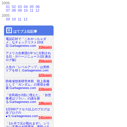
2006:
01
02
03
04
05
06
07
08
09
10
11
12
2005:
09
10
11
12
はてブ上位記事
電話応対で「これやっちゃダ
メ」なチェックリスト10項
目:Garbagenews.com
316users
アメリカ合衆国が6つに分割され
る日 - ガベージニュース(旧:過去
ログ版)
254users
人生の「レベルアップ」は突然
ドアを叩く:Garbagenews.com
223users
防衛省技術研究本部、陸上装備
として「ガンダム」の実現を模
索:Garbagenews.com
210users
「住民税が2倍に増えた」「自営
業者はツラい」の謎を探
る:Garbagenews.com
188users
1日500アクセス以上のブログは
全ブログの
●％:Garbagenews.com
141users
「1か月で元が取れます!」 シリ
コン不要の太陽電池、薄型パネ