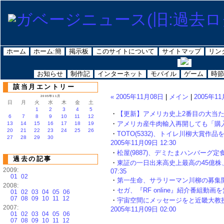
ホーム
ホーム:簡
掲示板
このサイトについて
サイトマップ
リン
お知らせ
制作記
インターネット
モバイル
ゲーム
時節
該当月エントリー
« 2005年11月08日
|
メイン
|
2005年11
2005年11月
日
月
火
水
木
金
土
1
2
3
4
5
・
【更新】アメリカ史上2番目の大当たり、40
6
7
8
9
10
11
12
・
アメリカ産牛肉輸入再開しても「購入ひかえ
13
14
15
16
17
18
19
20
21
22
23
24
25
26
・
TOTO(5332)、トイレ川柳大賞
27
28
29
30
2005年11月09日 12:30
・
松屋(9887)、デミたまハンバーグ定食販売
過去の記事
・
東証の一日出来高史上最高の45億株、個
2009:
07:35
01
02
・
第一生命、サラリーマン川柳の募集開始 : 
2008:
・
セガ、『RF online』紹介番組動画を無料
01
02
03
04
05
06
07
08
09
10
11
12
・
宇宙空間にメッセージをと近畿大教授
2007:
2005年11月09日 02:00
01
02
03
04
05
06
07
08
09
10
11
12