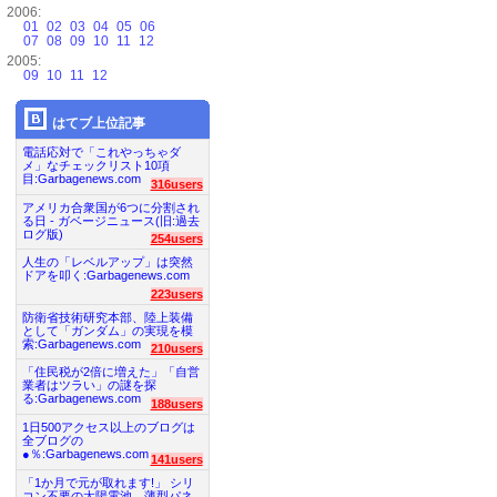
2006:
01
02
03
04
05
06
07
08
09
10
11
12
2005:
09
10
11
12
はてブ上位記事
電話応対で「これやっちゃダ
メ」なチェックリスト10項
目:Garbagenews.com
316users
アメリカ合衆国が6つに分割され
る日 - ガベージニュース(旧:過去
ログ版)
254users
人生の「レベルアップ」は突然
ドアを叩く:Garbagenews.com
223users
防衛省技術研究本部、陸上装備
として「ガンダム」の実現を模
索:Garbagenews.com
210users
「住民税が2倍に増えた」「自営
業者はツラい」の謎を探
る:Garbagenews.com
188users
1日500アクセス以上のブログは
全ブログの
●％:Garbagenews.com
141users
「1か月で元が取れます!」 シリ
コン不要の太陽電池、薄型パネ