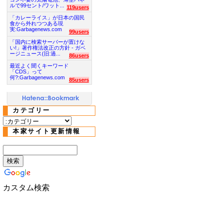
ルで99セント/ワット...
119users
「カレーライス」が日本の国民
食から外れつつある現
実:Garbagenews.com
99users
「国内に検索サーバーが置けな
い!」著作権法改正の方針 - ガベ
ージニュース(旧:過...
86users
最近よく聞くキーワード
「CDS」って
何?:Garbagenews.com
85users
カテゴリー
本家サイト更新情報
カスタム検索