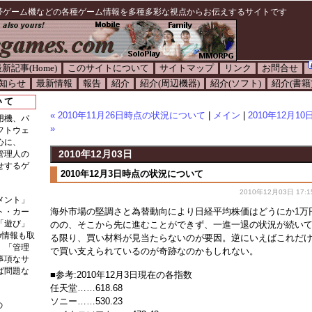
帯ゲーム機などの各種ゲーム情報を多種多彩な視点からお伝えするサイトです
新記事(Home)
このサイトについて
サイトマップ
リンク
お問合せ
知らせ
最新情報
報告
紹介
紹介(周辺機器)
紹介(ソフト)
紹介(書籍
いて
« 2010年11月26日時点の状況について
|
メイン
|
2010年12月
用機、パ
»
フトウェ
心に、
2010年12月03日
管理人の
せするゲ
2010年12月3日時点の状況について
2010年12月03日 17:1
メント」
海外市場の堅調さと為替動向により日経平均株価はどうにか1万
ト・カー
「遊び」
のの、そこから先に進むことができず、一進一退の状況が続い
の情報も取
る限り、買い材料が見当たらないのが要因。逆にいえばこれだ
。「管理
で買い支えられているのが奇跡なのかもしれない。
事項なサ
ば問題な
■参考:2010年12月3日現在の各指数
任天堂……618.68
ソニー……530.23
の