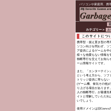
パソコンや家庭用、携
最
カテゴリー＞
お
このサイトにつ
携帯型・据え置き型の専
ソコン向けを問わず、ソ
ア提供によるゲームを中
様々な他愛もない情報を
独断専行を交えてお知ら
ーム情報サイトです。
また、「エンターテイン
という考え方から、ソフ
トリッジ提供に寄らない
(ゲーム機、食玩その他)
り上げる場合があります
人の独断専行」が最優先
イトと理解していただれ
いでしょう。
使用ドメインは旧Gnews