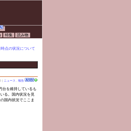
)
特集
読み物
10日時点の状況について
5 |
ニュース
,
報告
円台を維持しているも
ている。国内状況を見
けの国内状況でここま