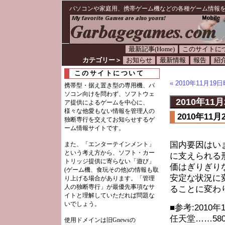
パソコンや家庭用、携帯ゲーム機などの各種ゲーム情報
最新記事(Home)
このサイトに
カテゴリー＞
お知らせ
最新情報
報告
紹
このサイトについて
« 2010年11月
携帯型・据え置き型の専用機、パ
ソコン向けを問わず、ソフトウェ
2010年11月
ア提供によるゲームを中心に、
様々な他愛もない情報を管理人の
2010年1
独断専行を交えてお知らせするゲ
ーム情報サイトです。
国内要因はい
また、「エンターテインメント」
という考え方から、ソフト・カー
に支えられる
トリッジ提供に寄らない「遊び」
価はぎりぎり
(ゲーム機、食玩その他)の情報も取
安定な状況に
り上げる場合があります。「管理
人の独断専行」が最優先事項なサ
ることに変わ
イトと理解していただれば問題な
いでしょう。
■参考:2010
任天堂……580.
使用ドメインは旧Gnewsの