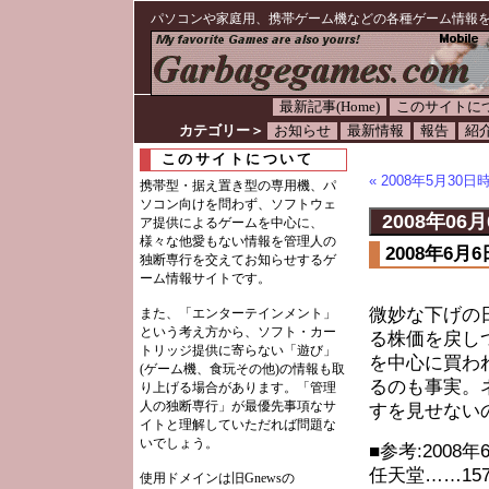
パソコンや家庭用、携帯ゲーム機などの各種ゲーム情報
最新記事(Home)
このサイトに
カテゴリー＞
お知らせ
最新情報
報告
紹
このサイトについて
« 2008年5月3
携帯型・据え置き型の専用機、パ
ソコン向けを問わず、ソフトウェ
2008年06月
ア提供によるゲームを中心に、
様々な他愛もない情報を管理人の
2008年6
独断専行を交えてお知らせするゲ
ーム情報サイトです。
微妙な下げの
また、「エンターテインメント」
という考え方から、ソフト・カー
る株価を戻し
トリッジ提供に寄らない「遊び」
を中心に買わ
(ゲーム機、食玩その他)の情報も取
るのも事実。
り上げる場合があります。「管理
人の独断専行」が最優先事項なサ
すを見せない
イトと理解していただれば問題な
いでしょう。
■参考:2008
任天堂……1570
使用ドメインは旧Gnewsの