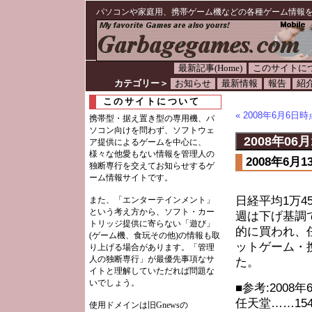
パソコンや家庭用、携帯ゲーム機などの各種ゲーム情報
最新記事(Home)
このサイトに
カテゴリー＞
お知らせ
最新情報
報告
紹
このサイトについて
« 2008年6月6
携帯型・据え置き型の専用機、パ
ソコン向けを問わず、ソフトウェ
2008年06月
ア提供によるゲームを中心に、
様々な他愛もない情報を管理人の
2008年6
独断専行を交えてお知らせするゲ
ーム情報サイトです。
日経平均1万4
また、「エンターテインメント」
という考え方から、ソフト・カー
週は下げ基調
トリッジ提供に寄らない「遊び」
的に買われ、
(ゲーム機、食玩その他)の情報も取
ットゲーム・
り上げる場合があります。「管理
人の独断専行」が最優先事項なサ
た。
イトと理解していただれば問題な
いでしょう。
■参考:2008
任天堂……1541
使用ドメインは旧Gnewsの