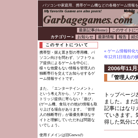
パソコンや家庭用、携帯ゲーム機などの各種ゲーム情報
最新記事(Home)
このサイトに
カテゴリー＞
お知らせ
最新情報
報告
紹
このサイトについて
« ゲーム情報特化サイ
携帯型・据え置き型の専用機、パ
年12月1日現在の
ソコン向けを問わず、ソフトウェ
ア提供によるゲームを中心に、
2006年11月
様々な他愛もない情報を管理人の
独断専行を交えてお知らせするゲ
「管理人の
ーム情報サイトです。
また、「エンターテインメント」
という考え方から、ソフト・カー
トップページ
トリッジ提供に寄らない「遊び」
ました。まだ
(ゲーム機、食玩その他)の情報も取
記事にはなり
り上げる場合があります。「管理
ていきます。
人の独断専行」が最優先事項なサ
イトと理解していただれば問題な
得した気分に
いでしょう。
使用ドメインは旧Gnewsの