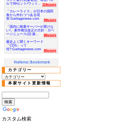
ルで99セント/ワット...
119users
「カレーライス」が日本の国民
食から外れつつある現
実:Garbagenews.com
99users
「国内に検索サーバーが置けな
い!」著作権法改正の方針 - ガベ
ージニュース(旧:過...
86users
最近よく聞くキーワード
「CDS」って
何?:Garbagenews.com
85users
カテゴリー
本家サイト更新情報
カスタム検索