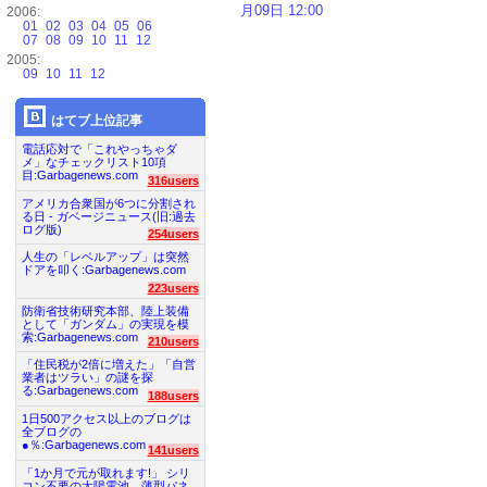
月09日 12:00
2006:
01
02
03
04
05
06
07
08
09
10
11
12
2005:
09
10
11
12
はてブ上位記事
電話応対で「これやっちゃダ
メ」なチェックリスト10項
目:Garbagenews.com
316users
アメリカ合衆国が6つに分割され
る日 - ガベージニュース(旧:過去
ログ版)
254users
人生の「レベルアップ」は突然
ドアを叩く:Garbagenews.com
223users
防衛省技術研究本部、陸上装備
として「ガンダム」の実現を模
索:Garbagenews.com
210users
「住民税が2倍に増えた」「自営
業者はツラい」の謎を探
る:Garbagenews.com
188users
1日500アクセス以上のブログは
全ブログの
●％:Garbagenews.com
141users
「1か月で元が取れます!」 シリ
コン不要の太陽電池、薄型パネ