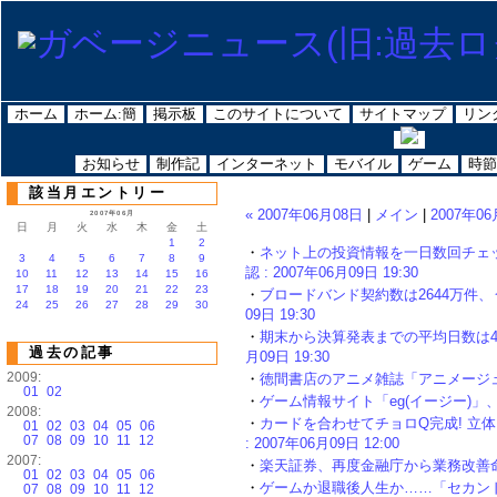
ホーム
ホーム:簡
掲示板
このサイトについて
サイトマップ
リン
お知らせ
制作記
インターネット
モバイル
ゲーム
時節
該当月エントリー
« 2007年06月08日
|
メイン
|
2007年06
2007年06月
日
月
火
水
木
金
土
1
2
・
ネット上の投資情報を一日数回チェッ
3
4
5
6
7
8
9
認 : 2007年06月09日 19:30
10
11
12
13
14
15
16
17
18
19
20
21
22
23
・
ブロードバンド契約数は2644万件、うちF
24
25
26
27
28
29
30
09日 19:30
・
期末から決算発表までの平均日数は40.9
過去の記事
月09日 19:30
2009:
・
徳間書店のアニメ雑誌「アニメージュ」公式
01
02
・
ゲーム情報サイト「eg(イージー)」、6月2
2008:
・
カードを合わせてチョロQ完成! 立
01
02
03
04
05
06
07
08
09
10
11
12
: 2007年06月09日 12:00
2007:
・
楽天証券、再度金融庁から業務改善命令を受
01
02
03
04
05
06
・
ゲームか退職後人生か……「セカンドラ
07
08
09
10
11
12