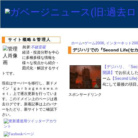
サイト概略＆管理人
ホーム
>
ゲーム2006
,
インターネット200
執筆:
不破雷蔵
デジハリでの『Second Life
経済・投資分野を中心
に多種多様な情報を
様々な視点から紹介・
【デジハリ、「Sec
図式化・解説するサイ
開講】
でお伝えし
トです。
ーム
【Second Li
現在はサーバーを移行し、新ドメ
4にして最後の項目
イン「ｇａｒｂａｇｅｎｅｗｓ.ｎ
ｅｔ」上で逐次更新を行っていま
スポンサードリンク
す。このドメイン上のページは過
去ログです。新着記事は上のバナ
ーをたどり、新サイトでご確認下
さい。