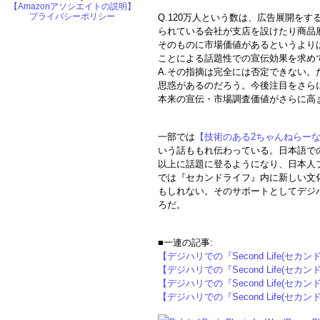
【Amazonアソシエイトの説明】
プライバシーポリシー
Q.120万人という数は、広告展開を
られている会社が支店を設けたり商品
そのものに市場価値があるというより
ことによる話題性での宣伝効果を求め
A.その指摘は完全には否定できない
思惑があるのだろう。今後注目をさら
本来の宣伝・市場調査価値がさらに高
一部では
【技術のある2ちゃんねらー
いう話ももれ伝わっている。日本語で
以上に話題に登るようになり、日本人
では『セカンドライフ』内に新しい文
もしれない。そのサポートとしてデジ
ろだ。
■一連の記事:
【デジハリでの『Second Life(セ
【デジハリでの『Second Life(セ
【デジハリでの『Second Life(セ
【デジハリでの『Second Life(セ