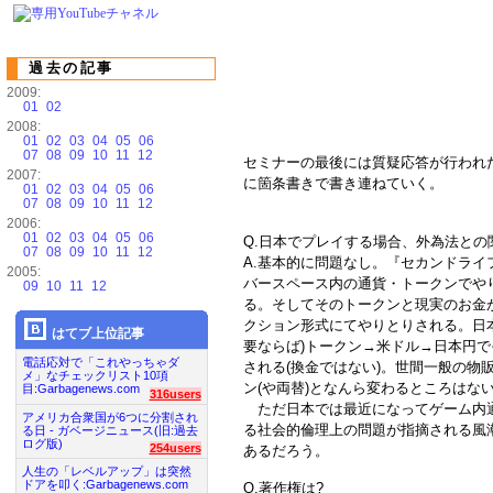
過去の記事
2009:
01
02
2008:
01
02
03
04
05
06
07
08
09
10
11
12
セミナーの最後には質疑応答が行われ
2007:
に箇条書きで書き連ねていく。
01
02
03
04
05
06
07
08
09
10
11
12
2006:
01
02
03
04
05
06
Q.日本でプレイする場合、外為法との
07
08
09
10
11
12
A.基本的に問題なし。『セカンドライ
2005:
バースペース内の通貨・トークンでや
09
10
11
12
る。そしてそのトークンと現実のお金
クション形式にてやりとりされる。日
はてブ上位記事
要ならば)トークン→米ドル→日本円
電話応対で「これやっちゃダ
される(換金ではない)。世間一般の物
メ」なチェックリスト10項
ン(や両替)となんら変わるところはな
目:Garbagenews.com
316users
ただ日本では最近になってゲーム内通
アメリカ合衆国が6つに分割され
る社会的倫理上の問題が指摘される風
る日 - ガベージニュース(旧:過去
ログ版)
254users
あるだろう。
人生の「レベルアップ」は突然
ドアを叩く:Garbagenews.com
Q.著作権は?