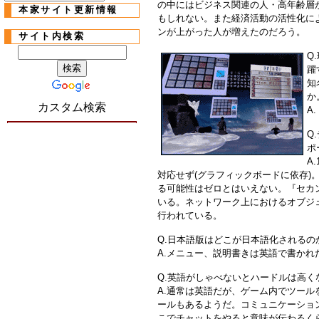
の中にはビジネス関連の人・高年齢層
本家サイト更新情報
もしれない。また経済活動の活性化に
ンが上がった人が増えたのだろう。
サイト内検索
Q
躍
知
か
カスタム検索
A
Q
ポ
A
対応せず(グラフィックボードに依存)
る可能性はゼロとはいえない。『セカ
いる。ネットワーク上におけるオブジ
行われている。
Q.日本語版はどこが日本語化されるの
A.メニュー、説明書きは英語で書かれ
Q.英語がしゃべないとハードルは高く
A.通常は英語だが、ゲーム内でツー
ールもあるようだ。コミュニケーショ
こでチャットをやると意味が伝わるく