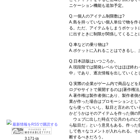
ニケーション機能も追加予定。
Q.一個人のアイテム制限数は?
A.島を持っていない個人単位で物を
る。ただ、アイテムをしまうポケット
に出すときに制限が関係してくること
Q.車などの乗り物は?
A.ポケットに入れることはできるし
Q.日本語版はいつごろか。
A.現段階では開発レベルではほぼ終
中」であり、逐次情報を出していくと
Q.実際の企業がゲーム内で商品など
ログやサイトで展開するのは(著作権法
A.著作権は製作者側にあり、製作者側
業が作った場合はプロモーションとし
なら使っていいし、駄目と言われてい
かどうかはそのアイテムを作った側の
ウェブに出した時点で公共のものにな
最新情報をRSSで購読する
ら駄目だ」という意見もある。作った
して色々なコメントが入れられる。そ
断するべきだろう。
3.171-ja