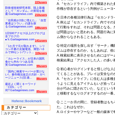
223users
A.『セカンドライフ』内で構築され
防衛省技術研究本部、陸上装備
作権が存在するという判例がニューヨ
として「ガンダム」の実現を模
索:Garbagenews.com
210users
Q.日本の各種法律行為は『セカンドラ
「住民税が2倍に増えた」「自営
A.例えば『セカンドライフ』内でそ
業者はツラい」の謎を探
る:Garbagenews.com
て行動をすれば、それは問題となる。
188users
ば問題はないと思われる。問題行為に
1日500アクセス以上のブログは
全ブログの
ム側からなされることもある。
●％:Garbagenews.com
141users
Q.特定の場所を探し出す「サーチ」
「1か月で元が取れます!」 シリ
コン不要の太陽電池、薄型パネ
ズムは存在するのか。もしあれば、俗
ルで99セント/ワット...
119users
A.検索結果に表示させるためにはゲ
「カレーライス」が日本の国民
検索結果は「アクセスした人」の多い
食から外れつつある現
実:Garbagenews.com
99users
Q.初心者がログインすると怪しげな人
「国内に検索サーバーが置けな
てくることがある。プレイは安全なの
い!」著作権法改正の方針 - ガベ
ージニュース(旧:過...
A.『セカンドライフ』に住む人は多種
86users
うように見えるアイテムもいざ拾って
最近よく聞くキーワード
「CDS」って
分が巧みに隠されていた、などという
何?:Garbagenews.com
85users
と移動するなりログオフするのが一番
Q.ここ一か月の間に、登録者数はも
た。これはなぜか。
カテゴリー
A.ロイターやヤフーなど一般の媒体