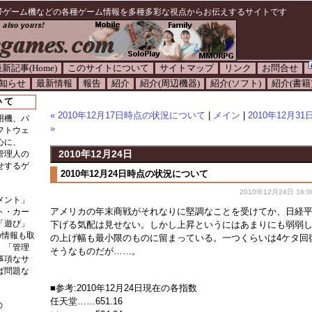
帯ゲーム機などの各種ゲーム情報を多種多彩な視点からお伝えするサイトです
新記事(Home)
このサイトについて
サイトマップ
リンク
お問合せ
知らせ
最新情報
報告
紹介
紹介(周辺機器)
紹介(ソフト)
紹介(書籍
いて
« 2010年12月17日時点の状況について
|
メイン
|
2010年12月
用機、パ
»
フトウェ
心に、
2010年12月24日
管理人の
せするゲ
2010年12月24日時点の状況について
2010年12月24日 16:0
メント」
アメリカの年末商戦がそれなりに堅調なことを受けてか、日経
ト・カー
「遊び」
下げる気配は見せない。しかし上昇というにはあまりにも弱弱
の情報も取
の上げ幅も最小限のものに留まっている。一つくらいは4ケタ回
。「管理
そうなものだが……。
事項なサ
ば問題な
■参考:2010年12月24日現在の各指数
任天堂……651.16
の