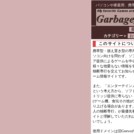
パソコンや家庭用、携
最
カテゴリー＞
お
このサイトにつ
携帯型・据え置き型の専
ソコン向けを問わず、ソ
ア提供によるゲームを中
様々な他愛もない情報を
独断専行を交えてお知ら
ーム情報サイトです。
また、「エンターテイン
という考え方から、ソフ
トリッジ提供に寄らない
(ゲーム機、食玩その他)
り上げる場合があります
人の独断専行」が最優先
イトと理解していただれ
いでしょう。
使用ドメインは旧Gnews