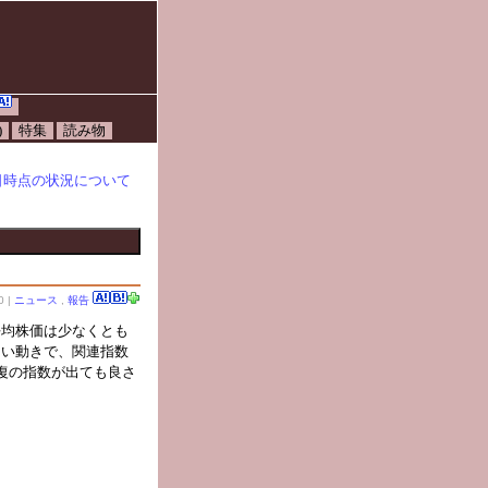
)
特集
読み物
31日時点の状況について
0 |
ニュース
,
報告
平均株価は少なくとも
しい動きで、関連指数
復の指数が出ても良さ