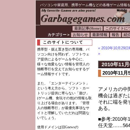
パソコンや家庭用、携帯ゲーム機などの各種ゲーム情報
最新記事(Home)
このサイトに
カテゴリー＞
お知らせ
最新情報
報告
紹
このサイトについて
« 2010年10月
携帯型・据え置き型の専用機、パ
»
ソコン向けを問わず、ソフトウェ
ア提供によるゲームを中心に、
2010年11月
様々な他愛もない情報を管理人の
独断専行を交えてお知らせするゲ
2010年1
ーム情報サイトです。
また、「エンターテインメント」
という考え方から、ソフト・カー
アメリカの中
トリッジ提供に寄らない「遊び」
機会は過ぎた
(ゲーム機、食玩その他)の情報も取
それに端を発
り上げる場合があります。「管理
ある。
人の独断専行」が最優先事項なサ
イトと理解していただれば問題な
いでしょう。
■参考:2010
任天堂……564.
使用ドメインは旧Gnewsの